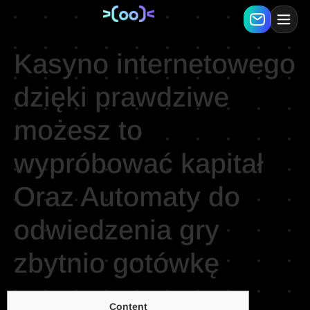
Kasyno internetowego
dzięki prawdziwe
możesz to
wypróbować kapitał
Oraz Automaty do
odwiedzenia gry
zbytnio gotówkę
Content