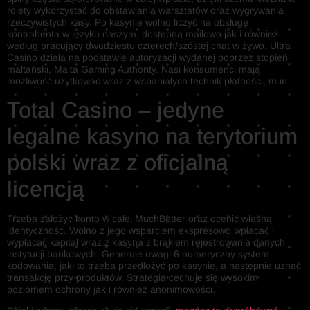
rolety wykorzystać do obstawiania warsztatów oraz wygrywania
rzeczywistych kasy. Po kasynie wolno liczyć na obsługę
kontrahenta w języku naszym, dostępną mailowo jak i również
według pracujący dwudziestu czterech/szóstej chat w żywo. Ultra
Casino działa na podstawie autoryzacji wydanej poprzez stopień
maltański, Malta Gaming Authority. Nasi konsumenci mają
możliwość użytkować wraz z wspaniałych technik płatności, m.in.
Total Casino – jedyne
legalne kasyno na terytorium
polski wraz z oficjalną
licencją
Trzeba założyć konto w całej MuchBetter oraz ocenić własną
identyczność. Wolno z jego wsparciem ekspresowo wpłacać i
wypłacać kapitał wraz z kasyna z brakiem rejestrowania danych
instytucji bankowych. Generuje uwagi 6 numeryczny system
kodowania, jaki to trzeba przedłożyć po kasynie, a następnie uznać
transakcję przy produktów. Strategia cechuje się wysokim
poziomem ochrony jak i również anonimowości.