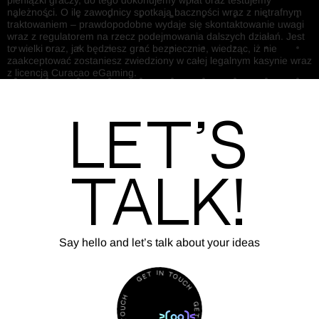
należności. O ile zawodnicy spotkają baczności wraz z nietrafnym
traktowaniem – prawdopodobne wydaje się skontaktowanie uwagi
wraz z regulatorem na rzecz podejmowania dalszych działań. Jest
to wielki oraz, jak będziesz grać bezpiecznie, wiedząc, iż nie
zaakceptować zostaniesz zwiedziony w całej legalnym kasynie wraz
z licencją Curacao eGaming.
Let’s
Talk!
Say hello and let’s talk about your ideas
T
E
I
N
G
T
O
U
H
C
C
H
U
O
T
G
E