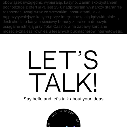
obowiązek uwzględnić wybierając kasyno. Zanim skorzystaniem
pochodzące z ofert jaką jest 25 € nadprogram wystarczy starannie
rozpoznać uwagi wraz ze wszystkimi postulatami, jakie
najpozytywniejsze kasyna przez internet ustalają indywidualnie.
Jeśli chodzi o kasyna sieciowy bonusy z brakiem depozytu
osiągalne istnieją przy Total Casino, a na zabawy karciane –
możecie znaleźć również u legalnych bukmacherów internetowego.
Let’s
Talk!
Say hello and let’s talk about your ideas
N
I
T
T
E
O
G
U
C
H
H
C
G
U
E