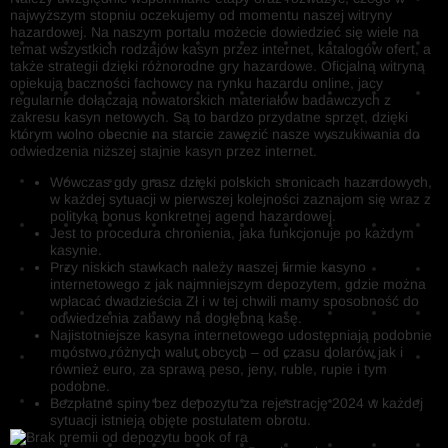
najwyższym stopniu oczekujemy od momentu naszej witryny
hazardowej. Na naszym portalu możecie dowiedzieć się wiele na
temat wszystkich rodzajów kasyn przez internet, katalogów ofert, a
także strategii dzięki różnorodne gry hazardowe. Oficjalną witryną
opiekują baczności fachowcy na rynku hazardu online, jacy
regularnie dołączają nowatorskich materiałów badawczych z
zakresu kasyn netowych. Są to bardzo przydatne sprzęt, dzięki
którym wolno obecnie na starcie zawęzić nasze wyszukiwania do
odwiedzenia niższej stajnie kasyn przez internet.
Wówczas gdy grasz dzięki polskich stronicach hazardowych,
w każdej sytuacji w pierwszej kolejności zaznajom się wraz z
polityką bonus konkretnej agend hazardowej.
Jest to procedura chronienia, jaka funkcjonuje po każdym
kasynie.
Przy niskich stawkach należy naszej firmie kasyno
internetowego z jak najmniejszym depozytem, gdzie można
wpłacać dwadzieścia Zł i w tej chwili mamy sposobność do
odwiedzenia zabawy na dogłębną kasę.
Najistotniejsze kasyna internetowego udostępniają podobnie
mnóstwo różnych walut obcych – od czasu dolarów jak i
również euro, za sprawą peso, jeny, ruble, rupie i tym
podobne.
Bezpłatne spiny bez depozytu za rejestrację 2024 w każdej
sytuacji istnieją objęte postulatem obrotu.