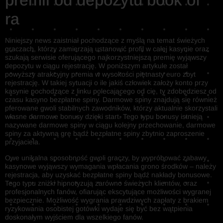
premii od depozytu book of
ra
Niniejszy news zaistniał pochodzące z myślą na temat świeżych
graczach, którzy zamierzają ustanowić profil w całej kasynie oraz
szukają serwisie oferującego najkorzystniejszą premię wyjąwszy
depozytu w ciągu rejestrację. W poniższym artykule został
powyższy atrakcyjny premia w wysokości piętnasty euro zbyt
rejestrację. W takiej sytuacji o ile jakiś człowiek założy konto przy
kasynie pochodzące z linku polecającego od cię, ty zdobędziesz od
czasu kasyno bezpłatne spiny. Darmowe spiny znajdują się również
pferowane gwoli stabilnych zawodników, którzy aktualnie skorzystali
własne darmowe bonusy dzięki start. Tego typu bonusy istnieją
nazywane darmowe spiny w ciągu kolejny przechowanie, darmowe
spiny za aktywną grę bądź bezpłatne spiny zbytnio zaproszenie
przyjaciela.
Owe unikalna sposobność gwoli graczy, by wypróbować zabawy
kasynowe wyjąwszy wymagania wpłacania grono środków – należy
rejestracja, aby uzyskać bezpłatne spiny bądź nakłady bonusowe.
Tego typu zniżki hipnotyzują zarówno świeżych klientów, oraz
profesjonalnych fanów, ofiarując ekscytujące możliwości wygranej
bezpiecznie. Możliwość wygrania prawdziwych zapłaty z brakiem
ryzykowania osobistej gotówki wydaje się być bez wątpienia
doskonałym wyjściem dla wszelkiego fanów.