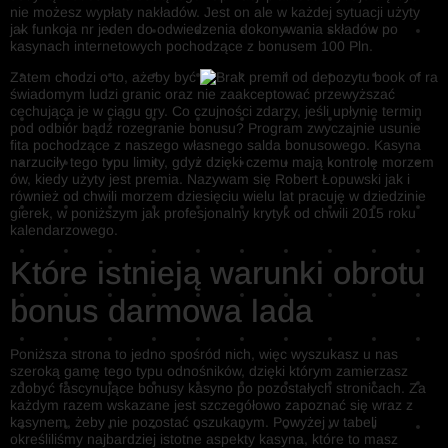
nie możesz wypłaty nakładów. Jest on ale w każdej sytuacji użyty
jak funkcja nr jeden do odwiedzenia dokonywania składów po
kasynach internetowych pochodzące z bonusem 100 Pln.
Zatem chodzi o to, ażeby być
świadomym ludzi granic oraz nie zaakceptować przewyższać
cechująca je w ciągu gry. Co czujności zdarzy, jeśli upłynie termin
pod odbiór bądź rozegranie bonusu? Program zwyczajnie usunie
fita pochodzące z naszego własnego salda bonusowego. Kasyna
narzuciły tego typu limity, gdyż dzięki czemu mają kontrolę morzem
ów, kiedy użyty jest premia. Nazywam się Robert Łopuwski jak i
również od chwili morzem dziesięciu wielu lat pracuję w dziedzinie
gierek, w poniższym jak profesjonalny krytyk od chwili 2015 roku
kalendarzowego.
Które istnieją warunki obrotu
bonus darmowa lada
Poniższa strona to jedno spośród nich, więc wyszukasz u nas
szeroką gamę tego typu odnośników, dzięki którym zamierzasz
zdobyć fascynujące bonusy kasyno po pozostałych stronicach. Za
każdym razem wskazane jest szczegółowo zapoznać się wraz z
kasynem, żeby nie pozostać oszukanym. Powyżej w tabeli
określiliśmy najbardziej istotne aspekty kasyna, które to masz