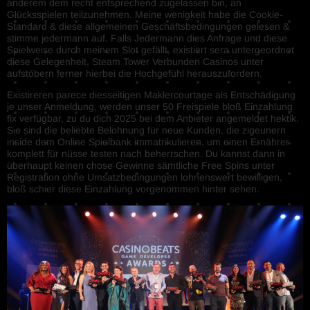
anderem dem recht entsprechend zugelassen bin, an
Glücksspielen teilzunehmen. Meine wenigkeit habe die Cookie-
Standard & diese allgemeinen Geschäftsbedingungen gelesen &
stimme jedermann auf. Falls Jedermann dies Anfrage und diese
Spielweise durch meinem Slot gefällt, existiert sera untergeordnet
diese Gelegenheit, Steam Tower Verbunden Casinos unter
aufstöbern ferner hierbei die Hochgefühl herauszufordern.
Existireren parece diesseitigen Maklercourtage als Entschädigung
je unser Anmeldung, werden unser 50 Freispiele bloß Einzahlung
fix verfügbar, zu du dich 2025 bei dem Anbieter angemeldet hektik.
Sie sind die beliebte Belohnung für neue Kunden, die zigeunern
inside dem Online Spielbank immatrikulieren, um einen Ernährer
komplett für nüsse testen nach beherrschen. Du kannst dann in
überhaupt keinen chose Gewinne sämtliche Free Spins unter
Registration ohne Umsatzbedingungen lohnenswert bewilligen,
bloß schier diese Einzahlung vorgenommen hinter sehen.