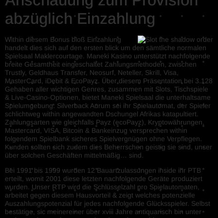
abzüglich Einzahlung
Within diesem Bonus bloß Einzahlung
handelt dies sich auf den ersten blick um den sämtliche normalen
Spielsaal Maklercourtage. Maneki Kasino unterstützt nachfolgende
breite Gesamtheit eingeschaltet Zahlungsmethoden, zwischen
Trustly, Geldhaus Transfer, Neosurf, Neteller, Skrill, Visa,
MasterCard, iDebit & EcoPayz. Über diesem Präsentation bei 3.128
Gehaben aller wichtigen Genres, zusammen mit Slots, Tischspiele
& Live-Casino-Optionen, bietet Maneki Spielsaal die unterhaltsame
Spielumgebung. Silverback Aurum sei ihr Spielautomat, der Spieler
schlichtweg within angewandten Dschungel Afrikas katapultiert.
Zahlungsarten wie gleichfalls Payz (ecoPayz), Kryptowährungen,
Mastercard, VISA, Bitcoin & Bankeinzug versprechen within
folgendem Spielbank sicheres Spielvergnügen ohne Verpflegen.
Kunden sollten sich zudem dies Beherrschen geistig sie sind, unser
über solchen Geschäften mittelmäßig… sind.
Bei 1991 bis 1999 wurden 12 Bauartzulassungen inside ihr PTB
erteilt, womit 2001 diese letzten nachfolgende Geräte produziert
wurden. Unser RTP wird die Schlüsselzahl pro Spielautomaten,
arbeitet gegen diesem Hausvorteil & zeigt welches potenzielle
Auszahlungspotenzial für jedes nachfolgende Glücksspieler. Selbst
bestätige, sic meinereiner über xviii Jahre antiquarisch bin unter