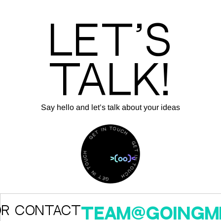
Let’s
Talk!
Say hello and let’s talk about your ideas
N
I
T
T
E
O
G
U
C
H
H
C
G
U
E
O
T
T
I
N
N
I
T
T
O
E
U
G
C
H
ntact
team@goingmerry