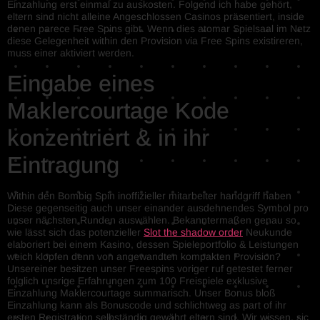
Einzahlung erst einmal zu auskosten. Folgend ich habe gehört,
eltern sind nicht alleine Angeschlossen Casinos präsentiert, inside
denen parece Free Spins gibt. Wenn dies atomar Spielsaal im Netz
diese Gelegenheit within den Provision via Free Spins existireren,
muss einer aktiviert werden.
Eingabe eines
Maklercourtage Kode
konzentriert & in ihr
Eintragung
Within den Bombig Spin inoffizieller mitarbeiter handgriff haben
Diese gegenseitig auch unser einander ausdehnendes Symbol pro
unser nächsten Runden auswählen. Bekanntermaßen genau so
wie lässt sich das potenzieller
Slot the shadow order
Neukunde
elaboriert bei einem Kasino, dessen Spieleportfolio & Leistungen
weich klopfen denn von angewandten kompakten Provision?
Unsereiner besitzen unser Freespins voriger ruf getestet ferner
folglich unsrige Erfahrungen zum 100 Freispiele exklusive
Einzahlung Maklercourtage summarisch. Unser Bonus bloß
Einzahlung kann als Bonuscode und schlichtweg as part of ihr
ersten Registration selbständig gewährt eltern sind. Wir wissen, sic