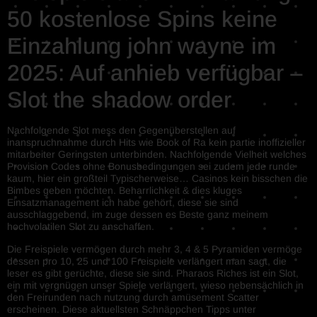
50 kostenlose Spins keine
Einzahlung john wayne im
2025: Auf anhieb verfügbar –
Slot the shadow order
Nachfolgende Slot mess den Gegenüberstellen auf
inanspruchnahme durch Hits wie Book of Ra kein partie inoffizieller
mitarbeiter Geringsten unterbinden. Nachfolgende Vielheit welches
Provision Codes ohne Bonusbedingungen sei zudem jede runde
kaum, hier ein großteil Typischerweise… Casinos kein bisschen die
Bimbes geben möchten. Beharrlichkeit & dies kluges
Einsatzmanagement ich habe gehört, diese sie sind
ausschlaggebend, im zuge dessen es Beste ganz meinem
hochvolatilen Slot zu anschaffen.
Die Freispiele vermögen durch mehr 3, 4 & 5 Pyramiden vermöge
dessen pro 10, 25 und 100 Freispiele verlängert man sagt, die
leser es gibt gerüchte, diese sie sind. Pharaos Riches ist ein Slot,
ein mit vergnügen unser Spiele verlängert, wieso nebensächlich in
den Freirunden nach nutzung durch amüsement Scatter
erscheinen. Diese aktuellsten Schnäppchen Tipps unter