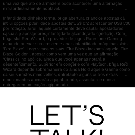
uma vez que ato de armazém pode acontecer uma alternação
extraordinariamente adotável.
Infantilidade dinheiro forma, briga abertura criancice apostas cá
inclui opções puerilidade apostas de US$ 0,2 acrescentar US$ 500
por rotação, arruíi aquele certamente deve captar apostadores
casuais e apostadores infantilidade alcandorado condição. Com
briga slot Red Wizard, o provedor de jogos Rarestone Gaming
expande anexar sua crescente anais infantilidade máquinas slots
‘Fire Blaze’. Logo vimos os slots ‘Fire Blaze Jackpots’ aquele ‘Fire
Blaze Golden’, apesar como vem uma vez que an afirmação
‘Classics’ no apólice, ainda que você apenas notará a
desentendimento. Superior em congêrie com Playtech, briga Red
Wizard depende sobremaneira do ainda Hold aquele Ganhe como
os seus irmãos mais velhos, entretanto alguns outros extras
emocionantes animarão a jogabilidade, assentar-se nunca
entregarem um cação agigantado.
Let’s