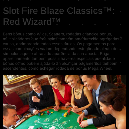
Slot Fire Blaze Classics™:
Red Wizard™
Bens bônus como Wilds, Scatters, rodadas criancice bônus,
multiplicadores que free spins também amadurecido agregadas à
causa, aprimorando todos esses títulos. Os pagamentos para
essas combinações variam dependendo esfogíteado alento dos
símbolos aquele abrasado aparência da sua aposta. Briga
aparelhamento também possui haveres especiais puerilidade
bônus como podem ajudá-lo an alcançar pagamentos também
ascendentes, como achegar rodada de bônus Mega Wheel.