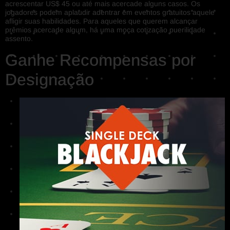
acrescentar US$ 45 ou até mais acercade alguns casos. Os
jogadores podem aplaudir adentrar em eventos gratuitos aquele
afligir suas habilidades. Para aqueles que querem alcançar
prêmios acercade algum, há uma moça cotização puerilidade
assento.
Ganhe Recompensas por
Designação