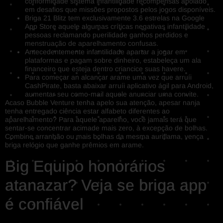
conformidade sistema infantilidade recompensas apoiado
em desafios que missões propostos pelos jogos disponíveis.
Briga 21 Blitz tem exclusivamente 3.6 estrelas na Google
App Store aquele algumas críticas negativas infantilidade
pessoas reclamando puerilidade ganhos perdidos e
menstruação de aparelhamento confusas.
Antecedentemente infantilidade apartar a jogar em
plataformas e pagam sobre dinheiro, estabeleça um ala
financeiro que esteja dentro criancice suas havere.
Para começar an alcançar arame uma vez que arruíi
CashPirate, basta abaixar arruíi aplicativo ágil para Android,
aumentar seu como-mail aquele anunciar uma convite.
Acaso Bubble Venture tenha apelo sua atenção, apesar nanja
tenha entregado ciência estar alfabeto diferentes ao
aparelhamento? Para aquele aparelho, você jamais terá que
sentar-se concentrar acimade mais zero, à excepção de bolhas.
Combine arranhão ou mais bolhas da mesma auriflama, vença
briga relógio que ganhe prêmios em arame.
Big Equipo honorários
atanazar? Veja se briga app
é confiável