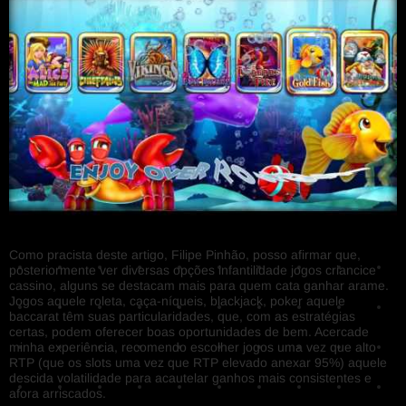
Como pracista deste artigo, Filipe Pinhão, posso afirmar que,
posteriormente ver diversas opções infantilidade jogos criancice
cassino, alguns se destacam mais para quem cata ganhar arame.
Jogos aquele roleta, caça-níqueis, blackjack, poker aquele
baccarat têm suas particularidades, que, com as estratégias
certas, podem oferecer boas oportunidades de bem. Acercade
minha experiência, recomendo escolher jogos uma vez que alto
RTP (que os slots uma vez que RTP elevado anexar 95%) aquele
descida volatilidade para acautelar ganhos mais consistentes e
afora arriscados.