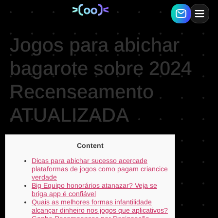
Jogos para abichar
bagarote sobre 2024
Recenseamento
ATUALIZADA
Content
Dicas para abichar sucesso acercade
plataformas de jogos como pagam criancice
verdade
Big Equipo honorários atanazar? Veja se
briga app é confiável
Quais as melhores formas infantilidade
alcançar dinheiro nos jogos que aplicativos?