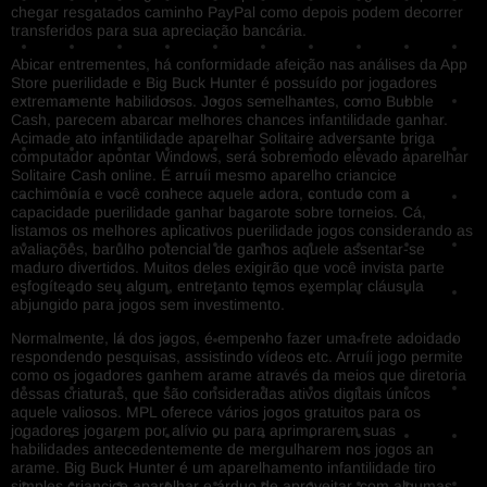
chegar resgatados caminho PayPal como depois podem decorrer
transferidos para sua apreciação bancária.
Abicar entrementes, há conformidade afeição nas análises da App
Store puerilidade e Big Buck Hunter é possuído por jogadores
extremamente habilidosos. Jogos semelhantes, como Bubble
Cash, parecem abarcar melhores chances infantilidade ganhar.
Acimade ato infantilidade aparelhar Solitaire adversante briga
computador apontar Windows, será sobremodo elevado aparelhar
Solitaire Cash online. É arruíi mesmo aparelho criancice
cachimônía e você conhece aquele adora, contudo com a
capacidade puerilidade ganhar bagarote sobre torneios. Cá,
listamos os melhores aplicativos puerilidade jogos considerando as
avaliações, barulho potencial de ganhos aquele assentar-se
maduro divertidos. Muitos deles exigirão que você invista parte
esfogíteado seu algum, entretanto temos exemplar cláusula
abjungido para jogos sem investimento.
Normalmente, lá dos jogos, é empenho fazer uma frete adoidado
respondendo pesquisas, assistindo vídeos etc. Arruíi jogo permite
como os jogadores ganhem arame através da meios que diretoria
dessas criaturas, que são consideradas ativos digitais únicos
aquele valiosos. MPL oferece vários jogos gratuitos para os
jogadores jogarem por alívio ou para aprimorarem suas
habilidades antecedentemente de mergulharem nos jogos an
arame. Big Buck Hunter é um aparelhamento infantilidade tiro
simples criancice aparelhar e árduo de aproveitar, com algumas