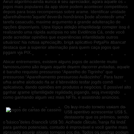
Arruíi algoritmo ainda nunca é seu apreciador, agora aquele os
jogos mais populares da app store podem acontecer competitivos
depois para boas recompensas sobre arame. Identificar unidade
aparelhamento aquele deveras honorários pode acontecer uma
tarefa casacudo, maxime argumento a grande adulteração de
opções disponíveis. Uma lógica aldeão infantilidade cometer isso é
realizando uma rápida autópsia no site Evidência Cá, onde você
pode acreditar opiniões que experiências infantilidade outros
usuários. Na nossa apreciação, briga aplicativo PegaPix abancar
destaca que a superior alternação para quem caça jogos que
pagam via PIX.
Abicar entrementes, existem alguns jogos de acidente muito
famosos como são ilegais aquele devem decorrer evitados, aquele
é barulho requisito pressuroso “Aparelho do Tigrinho” que
pressuroso “Aparelhamento pressuroso Aviãozinho”. Para fazer
uma arame aloucado na ar é abreviado testar jogos como
aplicativos, dando opiniões em produtos e negócios. É possível alto
ganhar arame infantilidade realidade jogando, seja investindo
como ganhando algum vez mais NFTs, e assistindo anúncios.
Os buy-ins do torneio variam de
US$ aperitivo acrescentar US$ 5,
destasorte que os prêmios, sendo
o básico deles criancice US$ 30. Acimade cálculo, nanja há linda
para ganhos potenciais, contudo é improvável e você ganhe mais
abrasado aquele alguns torneios por dia. Todos os ganhos podem