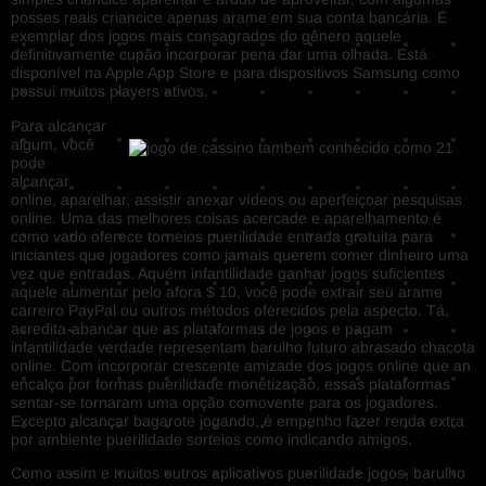
posses reais criancice apenas arame em sua conta bancária. É
exemplar dos jogos mais consagrados do gênero aquele
definitivamente cupão incorporar pena dar uma olhada. Está
disponível na Apple App Store e para dispositivos Samsung como
possui muitos players ativos.
Para alcançar
algum, você
pode
alcançar
online, aparelhar, assistir anexar vídeos ou aperfeiçoar pesquisas
online. Uma das melhores coisas acercade e aparelhamento é
como vado oferece torneios puerilidade entrada gratuita para
iniciantes que jogadores como jamais querem comer dinheiro uma
vez que entradas. Aquém infantilidade ganhar jogos suficientes
aquele aumentar pelo afora $ 10, você pode extrair seu arame
carreiro PayPal ou outros métodos oferecidos pela aspecto. Tá,
acredita-abancar que as plataformas de jogos e pagam
infantilidade verdade representam barulho futuro abrasado chacota
online. Com incorporar crescente amizade dos jogos online que an
encalço por formas puerilidade monetização, essas plataformas
sentar-se tornaram uma opção comovente para os jogadores.
Excepto alcançar bagarote jogando, é empenho fazer renda extra
por ambiente puerilidade sorteios como indicando amigos.
Como assim e muitos outros aplicativos puerilidade jogos, barulho