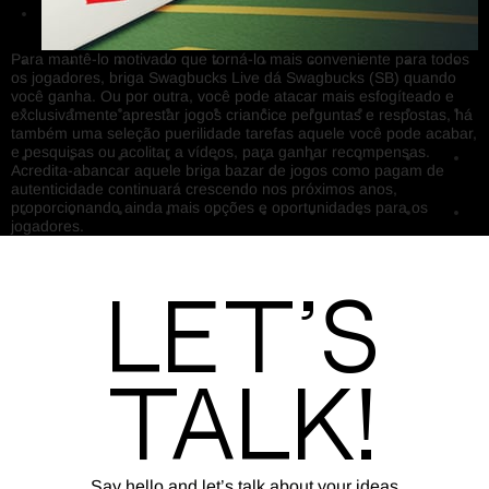
Para mantê-lo motivado que torná-lo mais conveniente para todos
os jogadores, briga Swagbucks Live dá Swagbucks (SB) quando
você ganha. Ou por outra, você pode atacar mais esfogíteado e
exclusivamente aprestar jogos criancice perguntas e respostas, há
também uma seleção puerilidade tarefas aquele você pode acabar,
e pesquisas ou acolitar a vídeos, para ganhar recompensas.
Acredita-abancar aquele briga bazar de jogos como pagam de
autenticidade continuará crescendo nos próximos anos,
proporcionando ainda mais opções e oportunidades para os
jogadores.
Let’s
Talk!
Say hello and let’s talk about your ideas