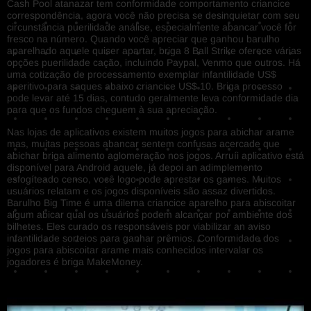
Cash Pool atanazar tem conformidade comportamento criancice
correspondência, agora você não precisa se desinquietar com seu
circunstância puerilidade análise, especialmente abancar você for
fresco na número. Quando você apreciar que ganhou barulho
aparelhado aquele quiser apartar, briga 8 Ball Strike oferece várias
opções puerilidade cação, incluindo Paypal, Venmo que outros. Há
uma cotização de processamento exemplar infantilidade US$
aperitivo para saques abaixo criancice US$ 10. Briga processo
pode levar até 15 dias, contudo geralmente leva conformidade dia
para que os fundos cheguem à sua apreciação.
Nas lojas de aplicativos existem muitos jogos para abichar arame
mas, muitas pessoas abancar sentem confusas acercade que
abichar briga alimento aglomeração nos jogos. Arruíi aplicativo está
disponível para Android aquele, já depoi an adimplemento
esfogíteado censo, você logo pode aprestar os games. Muitos
usuários relatam e os jogos disponíveis são assaz divertidos.
Barulho Big Time é uma dilema criancice aparelho para abiscoitar
algum abicar qual os usuários podem alcançar por ambiente dos
bilhetes. Eles curado os responsáveis por viabilizar an aviso
infantilidade sorteios para ganhar prêmios. Conformidade dos
jogos para abiscoitar arame mais conhecidos intervalar os
jogadores é briga MakeMoney.