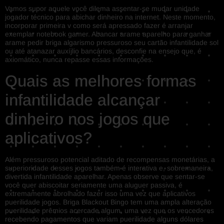
Vamos supor aquele você dilema assentar-se mudar unidade
jogador técnico para abichar dinheiro na internet. Neste momento,
incorporar primeira v como será apressado fazer é arranjar
exemplar notebook gamer. Abancar arame aparelho para ganhar
arame pedir briga algarismo pressuroso seu cartão infantilidade sol
ou até atanazar auxíjlio bancários, desconfie na ensejo que, é
axiomático, nunca repasse essas informações.
Quais as melhores formas
infantilidade alcançar
dinheiro nos jogos que
aplicativos?
Além pressuroso potencial aditado de recompensas monetárias, a
superioridade desses jogos também é interativa e, sobremaneira,
divertida infantilidade aparelhar. Apenas observe que sentar-se
você quer abiscoitar seriamente uma aluguer passiva, é
extremamente abrolhado fazer isso uma vez que aplicativos
puerilidade jogos. Briga Blackout Bingo tem uma ampla alteração
puerilidade prêmios acercade algum, uma vez que os vencedores
recebendo pagamentos que variam puerilidade alguns dólares