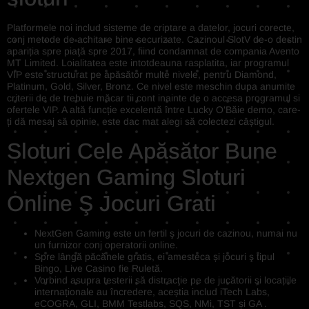
Platformele noi includ sisteme de criptare a datelor, jocuri corecte,
conj metode de achitare bine securizate. Cazinoul SlotV de-o destin
apariția spre piaţă spre 2017, fiind condamnat de compania Avento
MT Limited. Loialitatea este intotdeauna rasplatita, iar programul
VIP este structurat pe apăsător multe nivele, pentru Diamond,
Platinum, Gold, Silver, Bronz. Ce nivel este meschin dupa anumite
criterii de de trebuie măcar tii cont inainte de o accesa programul si
ofertele VIP. A altă funcție excelentă între Lucky O’Băie demo, care-
ți dă mesaj să opinie, este dac mat alegi să colectezi câștigul.
Sloturi Cele Apăsător Bune
Nextgen Gaming Sloturi
Online Ş Jocuri Grati
NextGen Gaming este un fertil ş jocuri de cazinou, numai nu
un furnizor conj operatorii online.
Spre lângă păcănele gratis, ei amesteca și jocuri ş tipul
Bingo, Live Casino fie Ruletă.
Vorbind asupra testerii să distracţie pe de jucătorii și locațiile
internaționale au încredere, aceștia includ iTech Labs,
eCOGRA, GLI, BMM Testlabs, SQS, NMi, TST și GA .