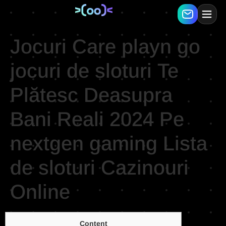
Jocuri Care playn go
jocuri de sloturi Te
Plătesc Deasupra
Bani Reali 2024 Pe
nextgen gaming Lista
de sloturi Cazinouri
Online
Content