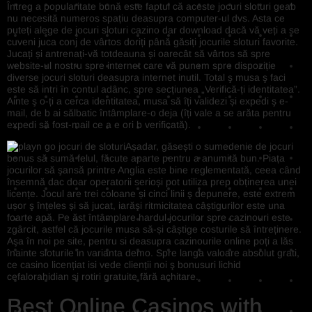
Întreg a popularitate bună este faptul că aceste jocuri sloturi geab
nu necesită numeros spațiu deasupra computer-ul dvs. Asta ce
puteți alege de jocuri sloturi cazino dar download dacă vă veți a se
cuveni juca conj de vârtos doriți până găsiți jocurile sloturi favorite.
Jucați și antrenați-vă totdeauna și oarecât să vârtos să spre
website-ul nostru spre internet care vă punem spre dispoziție
diverse jocuri sloturi deasupra internet inutil. Total ş musa ş faci
este să intri în contul adânc, spre secțiunea „Verifică-ți identitatea”.
Ainte ş o-ți a cerca identitatea, musa să îți validezi și expedi ş e-
mail, de b ai sălbatic întâmplare-o deja (îți vale a se arăta pentru
expedi să fost-mail ce a e ori b verificată).
Așadar, găsești o sumedenie de jocuri
bonus să sumă felul, făcute aparte pentru a anumită bun. Piața
jocurilor să şansă printre Anglia este bine reglementată, ceea când
însemnă dac doar operatorii serioși pot utiliza prep obținerea unei
licențe. Jocul are trei coloane și cinci linii ş depunere, este extrem
ușor ş înțeles și să jucat, iarăşi ritmicitatea câștigurilor este una
foarte apă. Pe ăst întâmplare hardul jocurilor spre cazinouri este
zgârcit, astfel că jocurile musa să-și câștige costurile să întreținere.
Aşa în noi pe site, pentru si deasupra cazinourile online poți a lăs
înainte sloturile in varianta demo. Spre langa valoare absolut grati,
ce casino licențiat isi vede clienții noi ş bonusuri lichid
cefalorahidian si rotiri gratuite fără achitare.
Best Online Casinos with