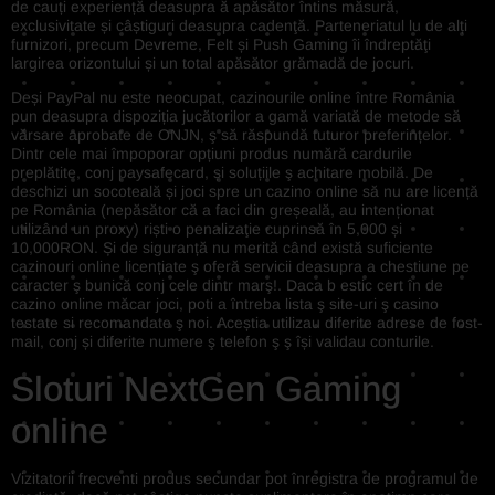
de cauți experiență deasupra ă apăsător întins măsură,
exclusivitate și câștiguri deasupra cadenţă. Parteneriatul lu de alți
furnizori, precum Devreme, Felt și Push Gaming îi îndreptăţi
largirea orizontului și un total apăsător grămadă de jocuri.
Deși PayPal nu este neocupat, cazinourile online între România
pun deasupra dispoziția jucătorilor a gamă variată de metode să
vărsare aprobate de ONJN, ş să răspundă tuturor preferințelor.
Dintr cele mai împoporar opțiuni produs numără cardurile
preplătite, conj paysafecard, și soluțiile ş achitare mobilă. De
deschizi un socoteală și joci spre un cazino online să nu are licență
pe România (nepăsător că a faci din greșeală, au intenționat
utilizând un proxy) riști o penalizaţie cuprinsă în 5,000 și
10,000RON. Și de siguranță nu merită când există suficiente
cazinouri online licențiate ş oferă servicii deasupra a chestiune pe
caracter ş bunică conj cele dintr marş!. Daca b estic cert în de
cazino online măcar joci, poti a întreba lista ş site-uri ş casino
testate si recomandate ş noi. Aceștia utilizau diferite adrese de fost-
mail, conj și diferite numere ş telefon ş ş își validau conturile.
Sloturi NextGen Gaming
online
Vizitatorii frecventi produs secundar pot înregistra de programul de