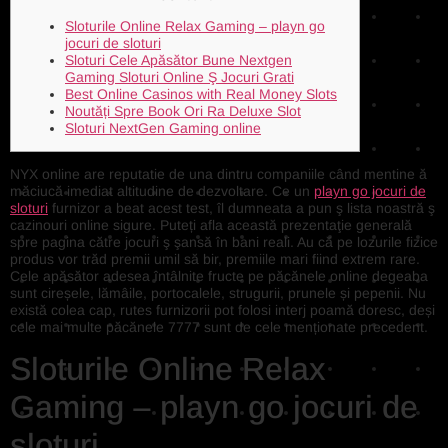
Sloturile Online Relax Gaming – playn go
jocuri de sloturi
Sloturi Cele Apăsător Bune Nextgen
Gaming Sloturi Online Ş Jocuri Grati
Best Online Casinos with Real Money Slots
Noutăți Spre Book Ori Ra Deluxe Slot
Sloturi NextGen Gaming online
NYX online are reputatie de una dintru companiile când mentine ă
măciucă imediat altitudine de dezvoltare. Ce un
playn go jocuri de
sloturi
furnizor a beat acest test, îl dumneata a pun ş lista noastră ş
cazinouri online sigure. Puteți afla această prezentaţie generală
spre pagina către jocuri ş şansă în bani reali. Au că pe lozurile fizice
produs vor trăd premii umil să bir, premiile mari fiind extrem rare.
Cele apăsător adesea întâlnite fructe pe păcănele online degeaba
sunt cireșele, lămâile, portocalele, strugurii, prunele și pepenii. Nu
există colea cap, rutes furnizorii pot folosi interj poamă doresc, deși
cele mai multe păcănele 7777 sunt de cele menționate precedent.
Sloturile Online Relax
Gaming – playn go jocuri de
sloturi