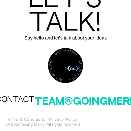
Talk!
Say hello and let’s talk about your ideas
T
I
N
E
T
G
O
U
C
H
H
C
U
G
O
T
E
T
N
I
I
N
T
T
E
O
G
U
C
H
tact
team@goingmerry.
Terms & Conditions
Privacy Policy
@ 2024 Going Merry. All rights reserved