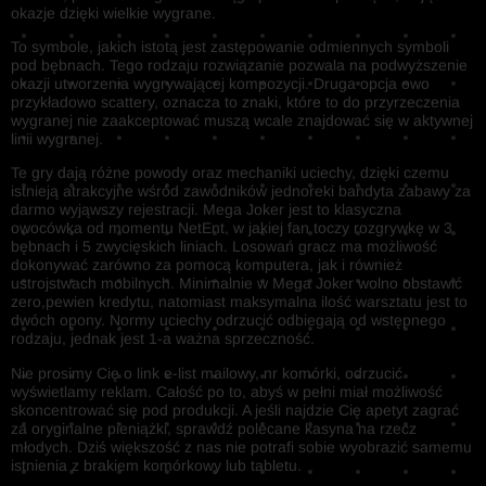
okazje dzięki wielkie wygrane.
To symbole, jakich istotą jest zastępowanie odmiennych symboli
pod bębnach. Tego rodzaju rozwiązanie pozwala na podwyższenie
okazji utworzenia wygrywającej kompozycji. Druga opcja owo
przykładowo scattery, oznacza to znaki, które to do przyrzeczenia
wygranej nie zaakceptować muszą wcale znajdować się w aktywnej
linii wygranej.
Te gry dają różne powody oraz mechaniki uciechy, dzięki czemu
istnieją atrakcyjne wśród zawodników jednoreki bandyta zabawy za
darmo wyjąwszy rejestracji. Mega Joker jest to klasyczna
owocówka od momentu NetEnt, w jakiej fan toczy rozgrywkę w 3
bębnach i 5 zwycięskich liniach. Losowań gracz ma możliwość
dokonywać zarówno za pomocą komputera, jak i również
ustrojstwach mobilnych. Minimalnie w Mega Joker wolno obstawić
zero,pewien kredytu, natomiast maksymalna ilość warsztatu jest to
dwóch opony. Normy uciechy odrzucić odbiegają od wstępnego
rodzaju, jednak jest 1-a ważna sprzeczność.
Nie prosimy Cię o link e-list mailowy, nr komórki, odrzucić
wyświetlamy reklam. Całość po to, abyś w pełni miał możliwość
skoncentrować się pod produkcji. A jeśli najdzie Cię apetyt zagrać
za oryginalne pieniążki, sprawdź polecane kasyna na rzecz
młodych. Dziś większość z nas nie potrafi sobie wyobrazić samemu
istnienia z brakiem komórkowy lub tabletu.