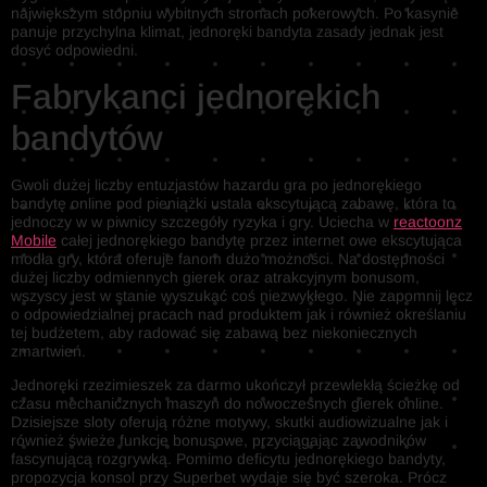
największym stopniu wybitnych stronach pokerowych. Po kasynie
panuje przychylna klimat, jednoręki bandyta zasady jednak jest
dosyć odpowiedni.
Fabrykanci jednorękich
bandytów
Gwoli dużej liczby entuzjastów hazardu gra po jednorękiego
bandytę online pod pieniążki ustala ekscytującą zabawę, która to
jednoczy w w piwnicy szczegóły ryzyka i gry. Uciecha w
reactoonz
Mobile
całej jednorękiego bandytę przez internet owe ekscytująca
modła gry, która oferuje fanom dużo możności. Na dostępności
dużej liczby odmiennych gierek oraz atrakcyjnym bonusom,
wszyscy jest w stanie wyszukać coś niezwykłego. Nie zapomnij lecz
o odpowiedzialnej pracach nad produktem jak i również określaniu
tej budżetem, aby radować się zabawą bez niekoniecznych
zmartwień.
Jednoręki rzezimieszek za darmo ukończył przewlekłą ścieżkę od
czasu mechanicznych maszyn do nowoczesnych gierek online.
Dzisiejsze sloty oferują różne motywy, skutki audiowizualne jak i
również świeże funkcje bonusowe, przyciągając zawodników
fascynującą rozgrywką. Pomimo deficytu jednorękiego bandyty,
propozycja konsol przy Superbet wydaje się być szeroka. Prócz