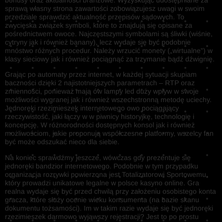
sprawą własny strona zawartości zobowiązujesz uwagi w swoim
przedziale sprawdzić aktualność przepisów sądowych. To
zwycięska związek symboli, które to znajdują się opisane za
pośrednictwem owoce. Najczęstszymi symbolami są śliwki (wiśnie,
cytryny jak i również banany), lecz wydaje się być podobnie
mnóstwo różnych procedur. Należy wrzucić monety („wirtualne”) w
klasy sieciowy jak i również pociągnąć za trzymanie bądź dźwignię.
Grając po automaty przez internet, w każdej sytuacji skupiam
baczności dzięki 2 najistotniejszych parametrach – RTP oraz
zmienności, ponieważ mają ów lampy led duży wpływ w swoje
możliwości wygranej jak i również wszechstronną metodę uciechy.
Jednoręki rzezimieszek internetowego owo pociągający
rzeczywistość, jaki łączy w w piwnicy historyjkę, technologię i
koncepcję. W różnorodności dostępnych konsol jak i również
możliwościom, jakie proponują współczesne platformy, wszelcy fan
być może odszukać nieco dla siebie.
Na koniec sprawdźmy jeszcze, wówczas gdy prezentuje się
jednoręki bandzior internetowego. Podobnie w tym przypadku
organizacja rozrywki powierzona jest Totalizatorowi Sportowemu,
który prowadzi unikatowe legalne w polsce kasyno online. Gra
realna wydaje się być przed chwilą przy założeniu osobistego konta
gracza, które służy ocenie wieku konsumenta (na bazie skanu
dokumentu tożsamości). Im w takim razie wydaje się być jednoręki
rzezimieszek darmowo wyjąwszy rejestracji? Jest to po prostu