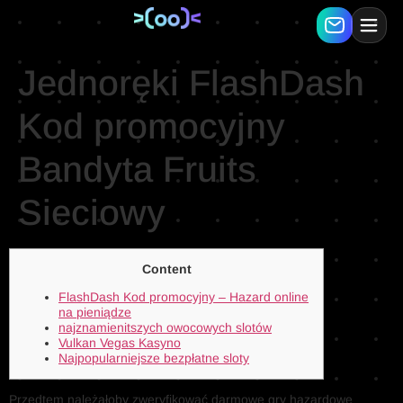
Jednoręki FlashDash
Kod promocyjny
Bandyta Fruits
Sieciowy
Content
FlashDash Kod promocyjny – Hazard online
na pieniądze
najznamienitszych owocowych slotów
Vulkan Vegas Kasyno
Najpopularniejsze bezpłatne sloty
Przedtem należałoby zweryfikować darmowe gry hazardowe