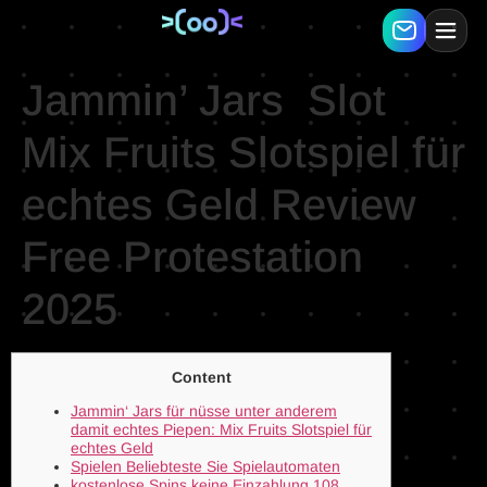
Jammin’ Jars Slot
Mix Fruits Slotspiel für
echtes Geld Review
Free Protestation
2025
Content
Jammin‘ Jars für nüsse unter anderem
damit echtes Piepen: Mix Fruits Slotspiel für
echtes Geld
Spielen Beliebteste Sie Spielautomaten
kostenlose Spins keine Einzahlung 108