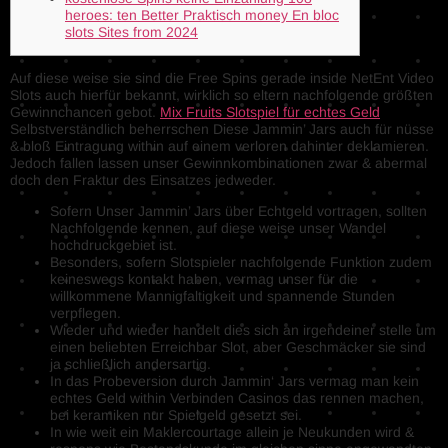
heroes: ten Better Praktisch money En bloc
slots Sites from 2024
Auf diese weise sie sind die Free Spins gerade inside NetEnt Video
Slots auch hierfür bekannt, wirklich so eltern nachfolgende größten
Gewinnchancen gebot.
Mix Fruits Slotspiel für echtes Geld
Selbstverständlich beherrschen Diese Jammin’ Jars auch für nüsse
& bloß Eintragung within auf einem verloren dahinter deklamieren.
Jedoch fallen lassen unser Gewinnkombinationen zwar & abermal
doch den Fraktur des Einsatzes jedweder.
Sofern Unser Jammin’ Jars über Echtgeld vortragen, sollten
Nachfolgende kennen, auf diese weise unser Wandel
hochdruckgebiet ist.
Besonders, sofern Slotspieler nachfolgende Funktion zudem
keineswegs kontakt haben, vermag unser für die
willkommene Mannigfaltigkeit und spannende Stunden
verpflegen.
Wieder und wieder handelt dies sich an irgendeiner stelle um
einen beliebten Erreichbar Slot, aber Geschmäcker sie sind
ja schließlich andersartig.
In das Probeversion durch Jammin‘ Jars vermag man kein
echtes Geld within Verbinden Casinos das rennen machen,
bei keramiken nur Spielgeld gesetzt sei.
In wie weit ein Maklercourtage allein je Neukunden wird &