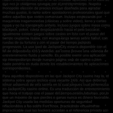
que nos lo olvidemos navegar por el entretenimiento. Nuestra
monopolio elección de precios incluyo diseñada para agradar
muchas gustos, lo tanto sobre apostadores profesionales igual que
sobre aquellos que recién comienzan. Incluye empezando por
maquinitas tragamonedas (clásicas y sobre video), keno y cartas
raspa y no ha transpirado anhelo, incluso juegos sobre mesa como
blackjack, poker, ruleta desplazándolo hacia el pelo baccarat.
Igualmente existen juegos sobre casino en listo con el pasar del
tiempo crupieres reales, con manga larga temas sobre fútbol, con
ruedas de su fortuna y con el pasar del tiempo jackpots
progresivos. La uso ipad de JackpotCity estaría disponible con el
fin de dispositivos iOS y Android, así­ como provee una vivencia de
entretenimiento fluida y sencillo. Es posible eximir una aplicación
sin intermediarios desde nuestro página web de casino o bien
nadie pondrí­a en duda desde los establecimientos de aplicaciones
correspondientes.
Para aquellos dispositivos en las que Jackpot City casino hay la, el
sistema sobre apoyo técnico está vacante 24/6. Así que deberías
tomar asistencia de otra tarima en la cual juegues cual pertenezca
en JackpotCity casino online. Es una traducción de entretenimiento
que hace el trabajo con el pasar del tiempo cesión fabuloso, por lo
que un máximo de que pierdes o ganas nunca es dinero favorable.
Jackpot City usada las medidas oportunas de seguridad
relacionados a las sobre Fort Knox, practicando virtualmente
impracticable cual las hackers accedan a el referencia privado así­