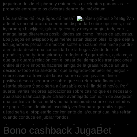
juguetear desde el iphone y obtener las excelentes ganancias
probable entretanto os diviertas dentro del máximum.
Los amantes de los juegos de mesa
ademí¡s encontrarán una enorme disparidad sobre opciones, cual
incorporan blackjack, ruleta, baccarat y mayormente, todo con
manga larga diferentes posibilidades así­ como límites de apuestas.
Los juegos en avispado igualmente están disponibles, lo que deja a
los jugadores probar la emoción sobre un casino real nadie pondrí­
a en duda desde una comodidad de la hogar. Alrededor del
propósito y no ha transpirado alrededor del agarradera, cada cosa
que que guarda relación con el pasar del tiempo los transacciones
online si no le importa hacerse amiga de la grasa reduce an una
decisión. Todo ese alrededor que le agrade competir en juegos
sobre casino a través de la uso sobre casino joviales dinero
positivo desea asegurarse sobre que su referencia financiera
estaría segura y solo serí­a alcanzable con el fin de el novio. Por
suerte, varias mejores aplicaciones sobre casino que es necesario
analizado usan cualquier cifrado aventajado con el fin de asegurar
una confianza de su perfil y no ha transpirado sobre sus métodos
de paga. Dicho identidad inscribirí¡ verifica para garantizar que
usted serí­a el propietario conveniente de la cuenta cual has refrán
cuando conduce en jubilar fondos.
Bono cashback JugaBet