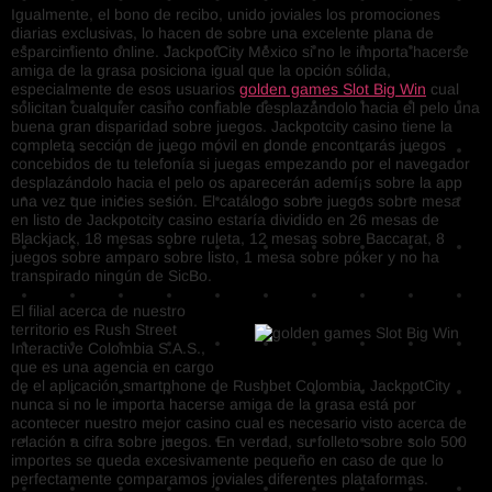
Igualmente, el bono de recibo, unido joviales los promociones
diarias exclusivas, lo hacen de sobre una excelente plana de
esparcimiento online. JackpotCity México si no le importa hacerse
amiga de la grasa posiciona igual que la opción sólida,
especialmente de esos usuarios
golden games Slot Big Win
cual
solicitan cualquier casino confiable desplazándolo hacia el pelo una
buena gran disparidad sobre juegos. Jackpotcity casino tiene la
completa sección de juego móvil en donde encontrarás juegos
concebidos de tu telefonía si juegas empezando por el navegador
desplazándolo hacia el pelo os aparecerán ademí¡s sobre la app
una vez que inicies sesión. El catálogo sobre juegos sobre mesa
en listo de Jackpotcity casino estaría dividido en 26 mesas de
Blackjack, 18 mesas sobre ruleta, 12 mesas sobre Baccarat, 8
juegos sobre amparo sobre listo, 1 mesa sobre póker y no ha
transpirado ningún de SicBo.
El filial acerca de nuestro
territorio es Rush Street
Interactive Colombia S.A.S.,
que es una agencia en cargo
de el aplicación smartphone de Rushbet Colombia. JackpotCity
nunca si no le importa hacerse amiga de la grasa está por
acontecer nuestro mejor casino cual es necesario visto acerca de
relación a cifra sobre juegos. En verdad, su folleto sobre solo 500
importes se queda excesivamente pequeño en caso de que lo
perfectamente comparamos joviales diferentes plataformas.