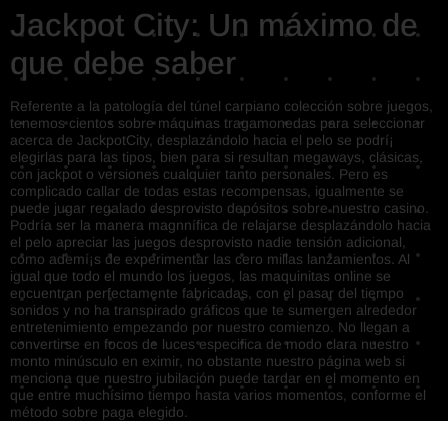
Jackpot City: Un máximo de
que debe saber
Referente a la patologí­a del túnel carpiano colección sobre juegos,
tenemos cientos sobre máquinas tragamonedas para seleccionar
acerca de JackpotCity, desplazándolo hacia el pelo se podrí¡
elegirlas para las tipos, bien para si resultan megaways, clásicas,
con jackpot o versiones cualquier tanto personales. Pero es
complicado callar de todas estas recompensas, igualmente se
puede jugar regalado desprovisto depósitos sobre nuestro casino.
Podría ser la manera magnnífica de relajarse desplazándolo hacia
el pelo apreciar las juegos desprovisto nadie tensión adicional,
como ademí¡s de experimentar las cero millas lanzamientos. Al
igual que todo el mundo los juegos, las maquinitas online se
encuentran perfectamente fabricadas, con el pasar del tiempo
sonidos y no ha transpirado gráficos que te sumergen alrededor
entretenimiento empezando por nuestro comienzo. No llegan a
convertirse en focos de luces especifica de modo clara nuestro
monto minúsculo en eximir, no obstante nuestro página web si
menciona que nuestro jubilación puede tardar en el momento en
que entre muchísimo tiempo hasta varios momentos, conforme el
método sobre paga elegido.