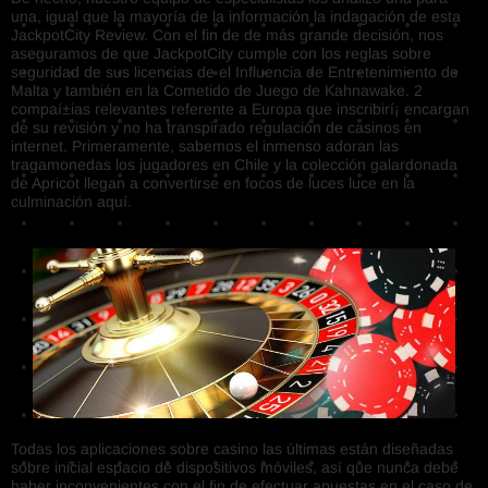
una, igual que la mayoría de la información la indagación de esta
JackpotCity Review. Con el fin de de más grande decisión, nos
aseguramos de que JackpotCity cumple con los reglas sobre
seguridad de sus licencias de el Influencia de Entretenimiento de
Malta y también en la Cometido de Juego de Kahnawake. 2
compaí±ias relevantes referente a Europa que inscribirí¡ encargan
de su revisión y no ha transpirado regulación de casinos en
internet. Primeramente, sabemos el inmenso adoran las
tragamonedas los jugadores en Chile y la colección galardonada
de Apricot llegan a convertirse en focos de luces luce en la
culminación aquí.
Todas los aplicaciones sobre casino las últimas están diseñadas
sobre inicial espacio de dispositivos móviles, así que nunca debe
haber inconvenientes con el fin de efectuar apuestas en el caso de