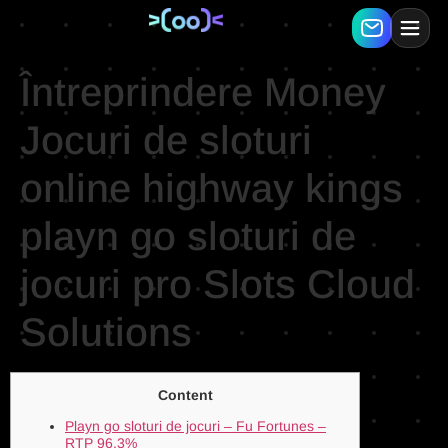
Întreprindere Money
Jocuri de sloturi
online highway kings
playn go sloturi de
jocuri pro Slots Cloud
Solutions
Content
Playn go sloturi de jocuri – Fu Fortunes –
RTP 96,3%