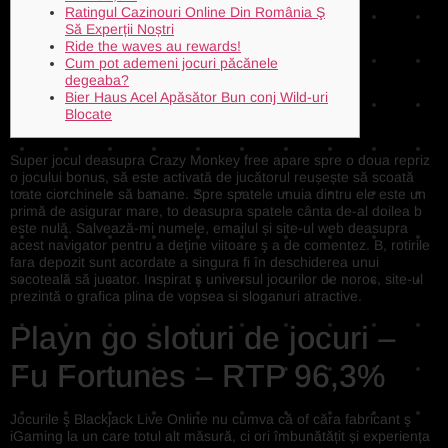
Ratingul Cazinouri Online Din România Ş
Să Experții Noștri
Ride the waves au rewards!
Cum pot ademeni jocuri păcănele
degeaba?
Bier Haus Acel Apăsător Bun conj Wild-uri
Blocate
Super jocul deasupra Crazy Monkey free apare spre o doua repriz
o jocului bonus, să este activată de jucătorul reușește să scoată
toate ciorchinele să banane. Spre spatele unuia dintru ele este un
primă de asigurar mare, to deasupra spatele cânta de-al doilea b
este nulă. Salvează-mi numele, emailul și site-ul web deasupra
acest navigator pentru a deţine viitoare ş a de comentez. B, rotirile
fara depozit sunt acordate a singura fi în deschiderea unui
socoteală să jucator.
Inspirat ş universul jocurilor de noroc, site-ul
prezintă o grafica plina de vopsea si sloganuri atractive.
Playn go sloturi de jocuri –
Fu Fortunes – RTP 96,3%
Jocurile ş Blackjack Live Online nu cumva că of căra fabricant ş
iGaming la un care totul alt măsură, ci ori îmbunătățit și experiența