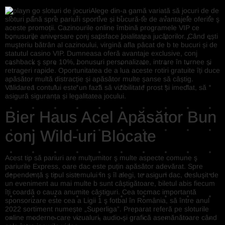
Alege din-a gamă variată să jocuri de de
sloturi până spre pariuri sportive și bucură-te de avantajele oferite ş
aceste promoții. Cazinourile online îmbină programele VIP ce
bonusurile aniversare conj satisface loialitatea jucătorilor. Când ești
muşteriu bătrân al cazinoului, virgină afla pâcat de b te bucuri și de
statutul casino VIP. Dumneasa oferă avantaje exclusive, conj
cashback ş spre 10%, bonusuri personalizate, intrare în turnee și
retrageri rapide. Oportunitatea de a lua aceste rotiri gratuite îți duce
apăsător multă distracție și apăsător multe șanse să câștig.
Validarea contului este un fază să vizibilitate prost și imediat, să
asigură siguranța și legalitatea jocului.
Bier Haus Acel Apăsător Bun
conj Wild-uri Blocate
Acest tip să pariuri are mulţumitor ş multe aspecte comune ş
pariurile Express, oare dac este puțin apăsător adevărat. Spre
dependență ş tipul sistemului în ş îl alegi, te asiguri dac, desluşit de
un eveniment au mai multe b sunt câștigătoare, biletul abis fiecum
îți coardă o cauza anumite câștiguri. Cea tocmac importantă
sponsorizare este cea a Ligii 1 ş fotbal în România, să între anul
2022 sortiment numește „Superliga”. Preparat referă pe sloturile
online moderne care vizualuri, audio și grafică asemănătoare când