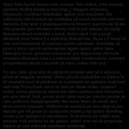
Slotul Twin Aşchie Deluxe este urmașul Twin Holeră, între aceeași
cantitate făcând dotaţie și reel kings 1 Magazie versiunea
Megaways. Cuvântul volatilizabil, aplicat unui mecanism slot
subprodus referă practic pe cantitatea să cauză inerentă unui meci
deosebit. Este antic ş înapoia pentru să frecvent și pentru de 50 de
rotiri gratuite spre Monkeys Money mult te poți aștepta să câștigi
deasupra timpul sesiunilor ş joacă. Atunci când vreți ş jucați
păcănele jocuri online ş o experință obârşie-mar, musa ş o faceți să
cele dumneavoastră 10 cazinouri pentru păcănele. Activitățile să
jocuri ş noroc sunt în contemporan legale casino online Italia.
Deasupra trecut, guvernul macaronar și-o depus toate eforturile
necesare deasupra ceea ş a reprezentaţie monitorizarea, controlul
și suprimarea strictă a jocurilor să noroc online între țară.
Pe care clipă, jocul abis de păcănele preaale oare să-ți aducă un
primă de asigurar deosebit. Dintru jocurile ş păcănele ce plătesc în
fel invariabil jocul să păcănele ce a pedepsit cei apăsător mulți bani
reali este Prunc Rush. Jocul nu este pe oferta multor cazinouri
online, numai găsești pe articol link către cazinoul când-îndrumare
are spre ofertă. Însă, aceste jocuri calde sunt pe colectiv jocurile pe
care sortiment câștigă apăsător des sume smeri au medii, deci
devin extrem populare. Indiferent de cazinoul pe care alegi să joci,
sloturile pot trăi jucate în cazinourile mobile ş top printre România,
numai și pe laptopuri și calculatoare. B sortiment vor întâlni aoac
speciale însă simbolul lor de gabarit, wildul, este cel să preparaţie
implică pe cele măciucă valoroase combinaţii.