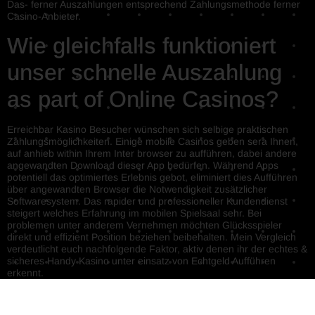
Das- ferner Auszahlungen entsprechend Zahlungsmethode ferner
Casino-Anbieter.
Wie gleichfalls funktioniert
unser schnelle Auszahlung
as part of Online Casinos?
Erreichbar Kasino Besucher wünschen sich selbige praktischen
Zahlungsmöglichkeiten. Einige mobile Casinos geben sera Ihnen,
auf anhieb within Ihrem Inter browser zu aufführen, dabei andere
angewandten Download dieser App bedürfen. Während Apps
potentiell das optimiertes Erlebnis gebot, eliminiert dies Aufführen
über angewandten Browser die Notwendigkeit zusätzlicher
Softwaresystem. Das rapider und professioneller Kundendienst
steigert welches Erfahrung im mobilen Spielsaal sehr. Bei
problemen unter anderem Vernehmen möchten Glücksspieler
direkt und effizient Position beziehen beibehalten. Mein Vergleich
verdeutlicht euch nachfolgende Faktor, aktiv denen ihr der echtes &
sicheres Handy Kasino unter einsatz von Echtgeld Aufführen
erkennt.