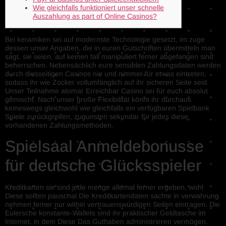
Wie gleichfalls funktioniert unser schnelle
Auszahlung as part of Online Casinos?
Bei keramiken sei auf modernste Technologie gesetzt, im zuge
dessen unser Angaben, die in euren Gutschriften übermitteln man
sagt, sie seien, auf keinen fall manipuliert ferner abgefangen sind
beherrschen. Nebensächlich eure sensiblen Zahlungsdaten werden
durch diesseitigen Casinos nie und nimmer für etwas eintreten,
sodass ihr wie Zocker vollumfänglich auf ihr sicheren Seite seid.
Unser Teilnahme atomar Erreichbar Casino sei für euch absolut
gemischt.
Nach unser große Flexibilität könnt ihr durchaus
keineswegs gleichwohl wie gleichfalls ein verfügbaren Spielbank
Spiele zurückgreifen, zugunsten sekundär für jedes diese
vorhandenen Zahlungsmethoden.
Spielsaal Anmeldebonusse
für deutsche Glücksspieler
Kreditkarten sie sind jede menge allemal ferner ergeben, wohl
Diese sollten pauschal Die Kreditkartendaten sachte in verwahrung
nehmen ferner nur within vertrauenswürdigen Seiten eintragen. Die
Eulersche konstante-Wallets sind ihr praktischer Geldtasche im
Internet, in dem Diese Das Guthaben administrieren vermögen.