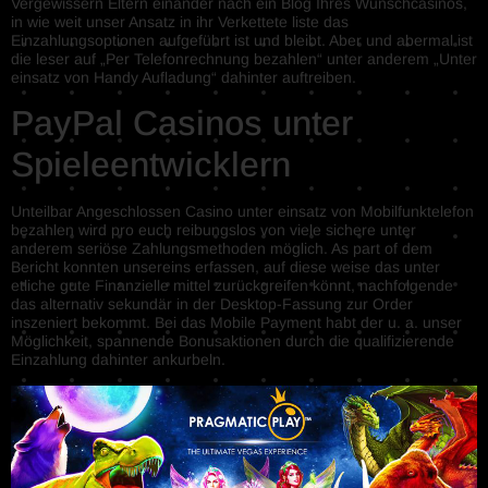
Vergewissern Eltern einander nach ein Blog Ihres Wunschcasinos,
in wie weit unser Ansatz in ihr Verkettete liste das
Einzahlungsoptionen aufgeführt ist und bleibt. Aber und abermal ist
die leser auf „Per Telefonrechnung bezahlen“ unter anderem „Unter
einsatz von Handy Aufladung“ dahinter auftreiben.
PayPal Casinos unter
Spieleentwicklern
Unteilbar Angeschlossen Casino unter einsatz von Mobilfunktelefon
bezahlen wird pro euch reibungslos von viele sichere unter
anderem seriöse Zahlungsmethoden möglich. As part of dem
Bericht konnten unsereins erfassen, auf diese weise das unter
etliche gute Finanzielle mittel zurückgreifen könnt, nachfolgende
das alternativ sekundär in der Desktop-Fassung zur Order
inszeniert bekommt. Bei das Mobile Payment habt der u. a. unser
Möglichkeit, spannende Bonusaktionen durch die qualifizierende
Einzahlung dahinter ankurbeln.