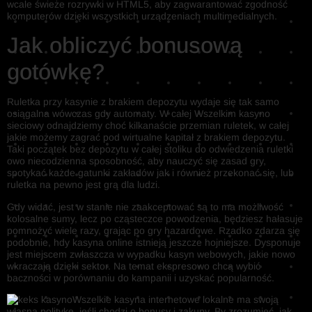
wcale świeże rozrywki w HTML5, aby zagwarantować zgodność
komputerów dzięki wszystkich urządzeniach multimedialnych.
Jаk оblісzyć bоnusоwą
gоtówkę?
Ruletka przy kasynie z brakiem depozytu wydaje się tak samo
osiągalna wówczas gdy automaty. W całej Wszelkim kasyno
sieciowy odnajdziemy choć kilkanaście przemian ruletek, w całej
jakie możemy zagrać pod wirtualne kapitał z brakiem depozytu.
Taki początek bez depozytu w całej stoliku do odwiedzenia ruletki
owo niecodzienna sposobność, aby nauczyć się zasad gry,
spotykać każde gatunki zakładów jak i również przekonać się, lub
ruletka na pewno jest grą dla ludzi.
Gdy widać, jest w stanie nie zaakceptować są to ma możliwość
kolosalne sumy, lecz po cząsteczce powodzenia, będziesz hałasuje
pomnożyć wiele razy, grając po gry hazardowe. Rzadko zdarza się
podobnie, hdy kasyna online istnieją jeszcze hojniejsze. Dysponuje
jest miejscem zwłaszcza w wypadku kasyn webowych, jakie nowo
wkraczają dzięki sektor. Na temat ekspresowo chcą wybić
baczności w porównaniu do kampanii i uzyskać popularność.
Wszelkie kasyna internetowe lokalne ma swoją
własną politykę, jeśli chodzi o bonusy i zakupy. By zrozumieć, jak