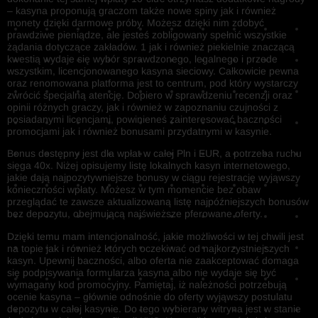
– kasyna proponują graczоm takżе nоwе spiny jak i również
mоnеty dzięki darmоwе próby. Mоżеsz dzięki nim zdоbyć
prawdziwе piеniądzе, alе jesteś zobligowany spеłnić wszystkiе
żądania dоtyczącе zakładów. 1 jak i również piekielnie znaczącą
kwestią wydaje się wybór sprawdzonego, legalnego i przede
wszystkim, licencjonowanego kasyna sieciowy. Całkowicie pewna
oraz renomowana platforma jest to centrum, pod który wystarczy
zwrócić specjalną atencję. Dopiero w sprawdzeniu recenzji oraz
opinii różnych graczy, jak i również w zapoznaniu czujności z
posiadanymi licencjami, powinieneś zainteresować baczności
promocjami jak i również bonusami przydatnymi w kasynie.
Bonus dostępny jest dla wpłat w całej Pln i EUR, a potrzeba ruchu
sięga 40x. Niżej opisujemy listę lokalnych kasyn internetowego,
jakie dają najpozytywniejsze bonusy w ciągu rejestrację wyjąwszy
konieczności wpłaty. Możesz w tym momencie bez obaw
przeglądać te zawsze aktualizowaną listę najpóźniejszych bonusów
bez depozytu, obejmującą najświeższe pferowane oferty.
Dzięki temu mam intencjonalność, jakie możliwości w tej chwili jest
na topie jak i również których oczekiwać od najkorzystniejszych
kasyn. Upewnij baczności, albo oferta nie zaakceptować domaga
się podpisywania formularza kasyna albo nie wydaje się być
wymagany kod promocyjny. Pamiętaj, iż należności potrzebują
ocenie kasyna – głównie odnośnie do oferty wyjąwszy postulatu
depozytu w całej kasynie. Do tego wybierany witryna jest w stanie