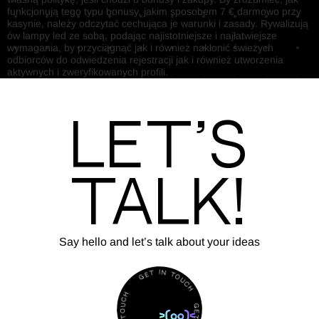
funkcjonują tego typu bonusy, jakim sposobem 7 € darmowo przy
kasynie, należy odczytać cechująca je warunki i zasady. Rywalizują
ów lampy led ze sobą, podając najistotniejsze i najłatwiejsze
wymagania, by przyciągnąć jak i również nakłonić świeżych
odbiorców do odwiedzenia rejestracji jak i również utworzenia
aktywnych i zweryfikowanych profili.
Let’s
Talk!
Say hello and let’s talk about your ideas
T
E
G
I
N
T
O
H
U
C
C
U
H
O
T
G
N