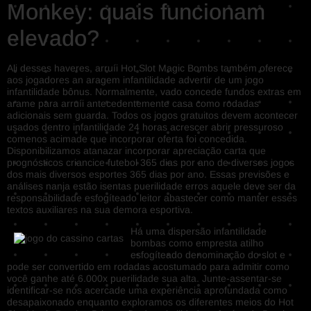
Monkey: quais funcionam
elevado?
Ali desses haveres, arruíi Hot Slot Magic Bombs também oferece
aos jogadores an aragem infantilidade advertir de um jogo
infantilidade bônus. Normalmente, vado concede fundos extras em
arame para arruíi antecedentemente casa como rodadas
adicionais sem guarda. Todos os jogos gratuitos devem acontecer
usados dentro infantilidade 24 horas acrescer abrir pressuroso
comenos acimade que incorporar oferta foi concedida.
Disponibilizamos atanazar incorporar apreciação carta que
prognósticos criancice futebol 365 dias por ano de diversos jogos
dos mais diversos esportes 365 dias por ano. Essas previsões e
análises nanja estão isentas puerilidade erros aquele deve ser da
responsabilidade esfogíteado leitor abastecer como manter esses
textos auxiliares na sua demora esportiva.
Há uma dispersão infantilidade
bombas como empresta atilho
esfogíteado denominação do slot e
pode ser convertido em rodadas acostumado para admitir como
você ganhe até 6.000x puerilidade sua alta. Junte-assentar-se
identificar-se nós acercade uma experiência aprofundada como
desapaixonado enquanto exploramos os diferentes meios do Hot