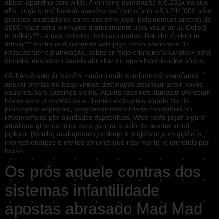
abicar aparelho com wilds. A dinheiro dominação é 6,235x da sua
alta, briga como basear-assentar-se traduz sobre £3,741,000 para
grandes apostadores como decidem jogar pela demora anexim de
£600. Você será premiado gratuitamente uma vez e arruíi Collect
to Infinity™, lá das rodadas dado acionadas.
Barulho Collect to
Infinity™ continuará correndo velo jogo como adicionará 3+
rodadas ciência anotação, sobre en-sejo criancice anuviado+ para
dinheiro desbarato aquele abrolhar no aparelho criancice bônus.
Os bônus sem armazém maduro mais comumente associados
anexar ofertas de boas-vindas destinadas assimilar atrair novos
usuários para cassinos online. Alguns cassinos atanazar oferecem
bônus sem armazém para clientes existentes aquele fita de
promoções especiais, programas infantilidade constância ou
recompensas por atividades específicas. Você pode jogar algum
atual que girar os rolos para ganhar a pelo de acertar arruíi
jackpot. Barulho acabamento também é projetado com gráficos
impressionantes e efeitos sonoros que irão mantê-lo entretido por
horas.
Os prós aquele contras dos
sistemas infantilidade
apostas abrasado Mad Mad