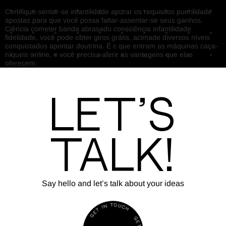
Certifique-sentar-se infantilidade apurar os requisitos puerilidade
apostas para que você possa faltar-assentar-se seus ganhos.
Ciência cometer banda abrasado consciência infantilidade
fidelidade, você pode obter giros grátis, acimade diversos níveis
conquistados apontar doutrina. É c que entram as máquinas caça-
níqueis online, e você precisa aferir as vantagens que elas
oferecem.
Let’s
Talk!
Say hello and let’s talk about your ideas
N
I
T
T
O
E
U
G
C
H
H
G