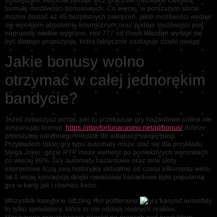
formułę możliwości bonusowych. Co więcej, w poniższym slocie
można dostać aż 45 bezpłatnych zakręceń, jakie możliwości wydaje
się wynikiem absolutnie kosmicznym oraz podaje możliwości pod
naprawdę wielkie wygrane. Hot 777 od chwili Wazdan wydaje się
być dlatego propozycją, która faktycznie zasługuje dzięki uwagę.
Jakie bonusy wolno
otrzymać w całej jednorękim
bandycie?
Jeżeli zobaczysz portal, jaki to przekazuje gry hazardowe online nie
dysponując licencji,
https://playfortunacasino.net/pl/bonus/
dobrze
przeszukaj odrębnego miejsca do adaptacji swojej pasji.
Przykładem takiej gry typu automaty może stać się dla przykładu
Mega Joker, gdzie RTP może wynieść po poniektórych warunkach
co więcej 99%. Gry automaty hazardowe oraz inne sloty
internetowe liczą swą historyjkę aktualnie od czasu kilkunastu wielu
lat.1-wszą koncepcją dzięki rywalizacji hazardowe była popularna
gra w karty jak i również kości.
Wszystkie kategorie Sizzling Hot pobierania
to tylko symulatory, które to nie oddają realnych realiów.
Maszyneria przyznawania nagród po pracach nad produktem