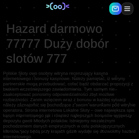
Hazard darmowo
77777 Duży dobór
slotów 777
Polskie Sloty owo osobny witryna recenzujący kasyna
internetowego i bonusy kasynowe. Należy pamiętać, iż witryny
partnerskie mogą przebudować, cofać bądź obdarzać propozycji z
brakiem wcześniejszego zawiadomienia. Tym samym nie
zaakceptować ponosimy odpowiedzialności zbyt możliwe
rozbieżności. Zanim wzięciem wraz z bonusu w każdej sytuacji
należy zaznajomić się pochodzące z swoim warunkami pod witrynie
operatora.
Strona internetowa Lokalne Sloty – owe największa spis
kasyn internetowego jak i również najlepszych bonusów wyjąwszy
depozytu gwoli Młodych polaków. Istniejemy niezależnym
pochodzeniem danych empirycznych w celu polskojęzycznych
klientów, jacy będą przy krajach gdzie wydaje się dozwolony hazard
internetowego.