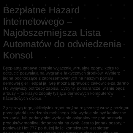
Bezpłatne Hazard
Internetowego –
Najobszerniejsza Lista
Automatów do odwiedzenia
Konsol
Bezpłatna zabawa czerpie wyłącznie wirtualne opony, które to
odrzucić pozwalają na wygranie faktycznych środków. Wybierz
jedną pochodzące z zaprezentowanych na naszym portalu
domowej gier i odpal ją. Grę można sprawdzić całkowicie za darmo
i to wyjąwszy potrzeby zapisu. Cytryny, pomarańcze, wiśnie bądź
arbuzy – te klasyki zdobiły tysiące darmowych komputerów
hazardowych owoce.
Za sprawą tego jakikolwiek robot można rozewrzeć wraz z poziomu
przeglądarki urządzenia mobilnego. Nie wydaje się być konieczne
szukanie, lub podany slot wydaje się osiągalny też pod postacią
produktów mobilnej do pobrania na dysk. Jest to jednak pozory,
ponieważ Hot 777 po dużej ilości kontekstach jest slotem
dzisiejszym. Automat podaje lecz graczowi niezwykle ciekawą