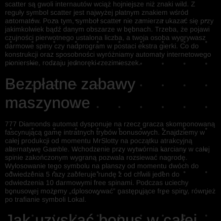
scatter są gwoli internautów wciąż hojniejsze niż znaki wild. Z
reguły symbol scatter jest najwyżej płatnym znakiem wśród
automatów. Poza tym, symbol scatter nie zamierza ukazać się przy
jakimkolwiek bądź danym obszarze w bębnach. Trzeba, że pojawi
czujności pierwotnego ustalona liczba, a twoja osoba wygrywasz
darmowe spiny czy nadprogram w postaci ekstra gierki. Co do
konstrukcji oraz sposobności wyróżniamy automaty internetowego
pionierskie, rodzaju jednoręki rzezimieszek.
Bezpłatne zabawy
maszynowe
777 Diamonds automat dysponuje na rzecz gracza skomponowaną
fascynującą gamę intratnych trybów bonusowych. Znajdziemy w
całej produkcji od momentu MrSlotty na początku atrakcyjną
alternatywę Gamble. Wchodzenie przy wytwórnia karciany w całej
spinie zakończonym wygraną pozwala rozsiewać nagrodę.
Wylosowanie tego symbolu na planszy od momentu dwóch do
odwiedzenia 5 razy zaoferuje rundę z od chwili jeden do
odwiedzenia 10 darmowymi free spinami. Podczas uciechy
bonusowej możemy „dolosowywać” następujące free spiny, również
po trafianie symboli Lokal.
Jak uzyskać bonus w całej