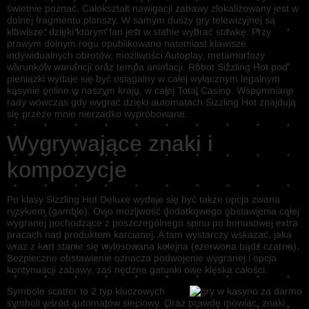
świetnie poznać. Całokształt nawigacji zabawy zlokalizowany jest w
dolnej fragmentu planszy. W samym duszy gry telewizyjnej są
klawisze, dzięki którym fan jest w stanie wybrać stawkę. Przy
prawym dolnym rogu opublikowano natomiast klawisze
indywidualnych obrotów, możliwości Autoplay, metamorfozy
warunków wariancji oraz tempa animacji. Robot Sizzling Hot pod
pieniążki wydaje się być osiągalny w całej wyłącznym legalnym
kasynie online w naszym kraju, w całej Total Casino. Wspomniane
rady wówczas gdy wygrać dzięki automatach Sizzling Hot znajdują
się przeze mnie nierzadko wypróbowane.
Wygrywające znaki i
kompozycje
Po klasy Sizzling Hot Deluxe wydaje się być także opcja zwana
ryzykiem (gamble). Owo możliwość dodatkowego obstawienia całej
wygranej pochodzące z poszczególnego spinu po bonusowej extra
pracach nad produktem karcianej. A tam wystarczy wskazać, jaka
wraz z kart stanie się wylosowana kolejna (czerwona bądź czarna).
Bezpieczne obstawienie oznacza podwojenie wygranej i opcja
kontynuacji zabawy, zaś nędzne gatunki owe klęska całości.
Symbole scatter to 2 typ kluczowych
symboli wśród automatów sieciowy. Oraz prawdę mówiąc, znaki