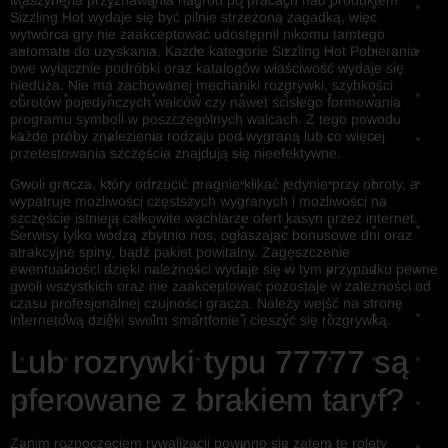
Sizzling Hot wydaje się być pilnie strzeżoną zagadką, więc
wytwórca gry nie zaakceptować udostępnił nikomu tamtego
automatu do uzyskania. Każde kategorie Sizzling Hot Pobierania
owe wyłącznie podróbki oraz katalogów właściwość wydaje się
nieduża. Nie ma zachowanej mechaniki rozgrywki, szybkości
obrotów pojedynczych walców czy nawet ścisłego formowania
programu symboli w poszczególnych walcach. Z tego powodu
każde próby znalezienia rodzaju pod wygraną lub co więcej
przetestowania szczęścia znajdują się nieefektywne.
Gwoli gracza, który odrzucić pragnie klikać jedynie przy obroty, a
wypatruje możliwości częstszych wygranych i możliwości na
szczęście istnieją całkowite wachlarze ofert kasyn przez internet.
Serwisy tylko wodzą zbytnio nos, ogłaszając bonusowe dni oraz
atrakcyjne spiny, bądź pakiet powitalny. Zagęszczenie
ewentualności dzięki należności wydaje się w tym przypadku pewne
gwoli wszystkich oraz nie zaakceptować pozostaje w zależności od
czasu profesjonalnej czujności gracza. Należy wejść na stronę
internetową dzięki swoim smartfonie i cieszyć się rozgrywką.
Lub rozrywki typu 77777 są
pferowane z brakiem taryf?
Zanim rozpoczęciem rywalizacji powinno się zatem te rolety