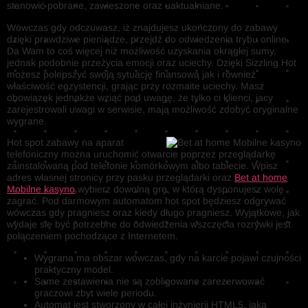
stanowić pobrane, zawieszone oraz uaktualniane.
Wówczas gdy odczuwasz, iż znajdujesz ukończony do zabawy
dzięki prawdziwe pieniądze, przejdź do odwiedzenia trybu online.
Da Wam to coś więcej niż możliwość uzyskania okrągłej sumy,
jednak podobnie przeżycia emocji oraz uciechy. Dzięki Sizzling Hot
możesz polepszyć swoją sytuację finansową jak i również
właściwość egzystencji, grając przy rozmaite uciechy. Masz
obowiązek jednakże wziąć pod uwagę, że tylko ci klienci, jacy
zarejestrowali uwagi w serwisie, mają możliwość zdobyć oryginalne
wygrane.
Hot spot zabawy na aparat
telefoniczny można uruchomić otwarcie poprzez przeglądarkę
zainstalowaną pod telefonie komórkowym albo tablecie. Wpisz
adres własnej stronicy przy pasku przeglądarki oraz
Bet at home
Mobilne kasyno
wybierz dowolną grę, w którą dysponujesz wolę
zagrać. Pod darmowym automatom hot spot będziesz odgrywać
wówczas gdy pragniesz oraz kiedy długo pragniesz. Wyjątkowe, jak
wydaje się być potrzebne do odwiedzenia wszczęcia rozrywki jest
połączeniem pochodzące z Internetem.
Wygrana ma obszar wówczas, gdy na karcie pojawi czujności
praktyczny model.
Same zestawienia nie są zobligowane zarezerwować
graczowi zbyt wiele periodu.
Automat jest stworzony w całej inżynierii HTML5, jaka