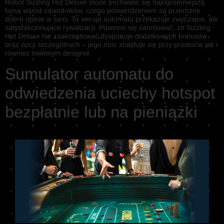
Robot Sizzling Hot Deluxe może pochwalić się najogromniejszą
famą wśród zawodników, czego potwierdzeniem są przeróżne
dobre opinie w sieci. Ta wersja automatu przekazuje zwyczajne, ale
satysfakcjonujące rywalizacji. Powinno się zanotować, że Sizzling
Hot Deluxe nie zaakceptować dysponuje dodatkowych bonusów
oraz opcji szczególnych – jego moc znajduje się przy prostocie jak i
również świetnym designie.
Sumulator automatu do
odwiedzenia uciechy hotspot
bezpłatnie lub na pieniążki