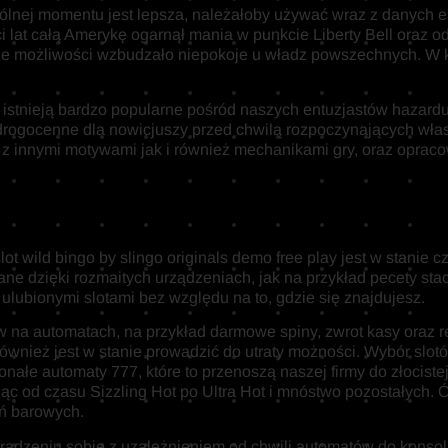
ólnej momentu jest lepsza, należałoby używać wraz z danych 
ści lat całą Amerykę ogarnął mania w punkcie Liberty Bell oraz
akie możliwości wzbudzało niepokoje u władz powszechnych. W
tnieją bardzo popularne pośród naszych entuzjastów hazardu. 
m drogocenne dla nowicjuszy przed chwilą rozpoczynających wła
 z innymi motywami jak i również mechanikami gry, oraz opra
ot wild bingo by slingo originals demo free play jest w stanie
e dzięki rozmaitych urządzeniach, jak na przykład pecety stacj
ulubionymi slotami bez względu na to, gdzie się znajdujesz.
 na automatach, na przykład darmowe spiny, zwrot kasy oraz 
ównież jest w stanie prowadzić do utraty możności. Wybór slot
onałe automaty 777, które to przenoszą naszej firmy do złociste
jąc od czasu Sizzling Hot po Ultra Hot i mnóstwo pozostałych. 
ń barowych.
radzeniu sobie z uzależnieniem od chwili automatów do konso