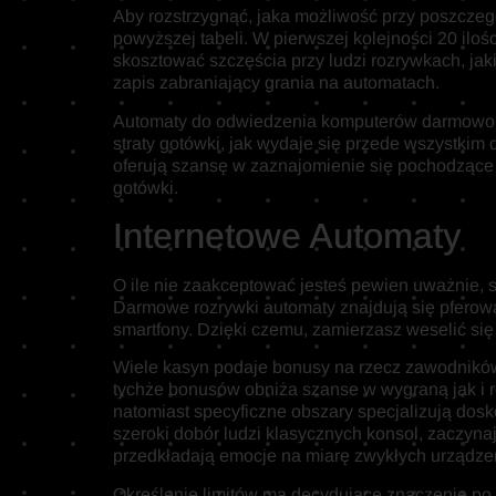
Aby rozstrzygnąć, jaka możliwość przy poszczeg
powyższej tabeli. W pierwszej kolejności 20 ilo
skosztować szczęścia przy ludzi rozrywkach, j
zapis zabraniający grania na automatach.
Automaty do odwiedzenia komputerów darmowo is
straty gotówki, jak wydaje się przede wszystki
oferują szansę w zaznajomienie się pochodzące
gotówki.
Internetowe Automaty
O ile nie zaakceptować jesteś pewien uważnie, sl
Darmowe rozrywki automaty znajdują się pferowan
smartfony. Dzięki czemu, zamierzasz weselić się 
Wiele kasyn podaje bonusy na rzecz zawodników
tychże bonusów obniża szanse w wygraną jak i r
natomiast specyficzne obszary specjalizują dosk
szeroki dobór ludzi klasycznych konsol, zaczyna
przedkładają emocje na miarę zwykłych urządze
Określenie limitów ma decydujące znaczenie po 