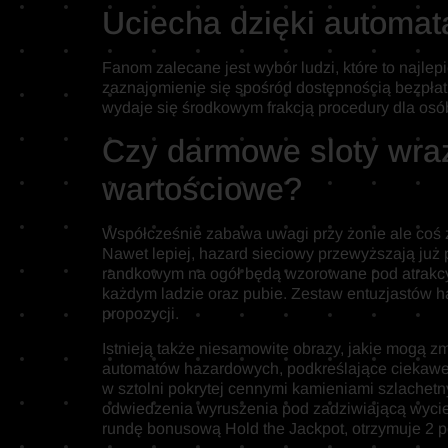
Uciecha dzięki automa
Fanom zalecane jest wybór ludzi, które to najle
zaznajomienie się spośród dostępnością bezpła
wydaje się środkowym frakcją procedury dla osó
Czy darmowe sloty wraz
wartościowe?
Współcześnie zabawa uwagi przy żonie ale coś zn
Nawet lepiej, hazard sieciowy przewyższają już 
randkowym na ogół będą wzorowane pod atrakcyjn
każdym ladzie oraz pubie. Zestaw entuzjastów h
propozycji.
Istnieją także niesamowite obrazy, jakie mogą 
automatów hazardowych, podkreślające ciekawe d
w sztolni pokrytej cennymi kamieniami szlache
odwiedzenia wyruszenia pod zadziwiającą wycie
rundę bonusową Hold the Jackpot, otrzymuje 2 