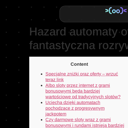
Hazard automaty o
fantastyczna rozry
Content
Specjalne zniżki oraz oferty – wrzuć
teraz link
Albo sloty przez internet z grami
bonusowymi będą bardziej
wartościowe od tradycyjnych slotów?
Uciecha dzięki automatach
pochodzące z progresywnym
jackpotem
Czy darmowe sloty wraz z grami
bonusowymi i rundami istnieją bardziej