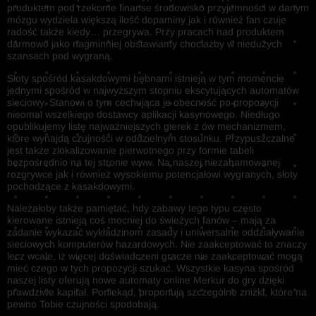
produktem pod rzekome finanse środowisko przyjemności w danym
mózgu wydziela większą ilość dopaminy jak i również fan czuje
radość także kiedy… przegrywa. Przy pracach nad produktem
darmowo jako nagminniej obstawiamy chociażby w niedużych
szansach pod wygraną.
Słoty spośród kasakdowymi bębnami istnieją w tym momencie
jednymi spośród w najwyższym stopniu ekscytujących automatów
sieciowy. Stanowi o tym cechująca je obecność po propozycji
nieomal wszelkiego dostawcy aplikacji kasynowego. Niedługo
opublikujemy listę najważniejszych gierek z ów mechanizmem,
które wynajdą czujności w oddzielnym stosunku. Przypuszczalne
jest także zlokalizowanie pierwotnego przy formie tabeli
bezpośrednio na tej stronie www. Na naszej niezahamowanej
rozgrywce jak i również wysokiemu potencjałowi wygranych, słoty
pochodzące z kasakdowymi.
Należałoby także pamiętać, hdy zabawy tego typu często
kierowane istnieją coś mocniej do świeżych fanów – mają za
zadanie wykazać wykładzinom zasady i uniwersalne oddziaływanie
sieciowych komputerów hazardowych. Nie zaakceptować to znaczy
lecz wcale, iż więcej doświadczeni gracze nie zaakceptować mogą
mieć czego w tych propozycji szukać. Wszystkie kasyna spośród
naszej listy oferują nowe automaty online Merkur do gry dzięki
prawdziwe kapitał. Poniekąd, proponują szczególne zniżki, które na
pewno Tobie czujności spodobają.