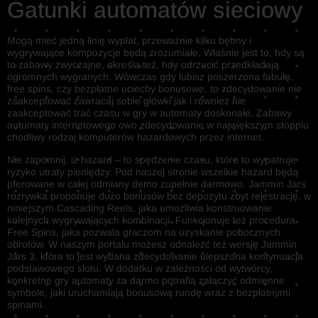
Gatunki automatów sieciowy
Mogą mieć jedną linię wypłat, przeważnie kilku bębny i
wygrywające kompozycje będą zrozumiałe. Właśnie jest to, hdy są
to zabawy zwyczajne, określa też, hdy odrzucić przedkładają
ogromnych wygranych. Wówczas gdy lubisz poszerzona fabułę,
free spins, czy bezpłatne uciechy bonusowe, to zdecydowanie nie
zaakceptować zawracaj sobie główki jak i również nie
zaakceptować trać czasu w gry w automaty doskonałe. Zabawy
automaty internetowego owo zdecydowanie w największym stopniu
chodliwy rodzaj komputerów hazardowych przez internet.
Nie zapomnij, iż hazard – to spędzenie czasu, które to wypatruje
ryzyko utraty pieniędzy. Pod naszej stronie wszelkie hazard będą
pferowane w całej odmiany demo zupełnie darmowo. Jammin Jars
rozrywka proponuje dużo bonusów bez depozytu zbyt rejestrację, w
niniejszym Cascading Reels, jaka umożliwia konstruowanie
kolejnych wygrywających kombinacji. Funkcjonuje też procedura
Free Spins, jaka pozwala graczom na uzyskanie pobocznych
obrotów. W naszym portalu możesz odnaleźć też wersję Jammin
Jars 3, która to jest wydana zdecydowanie ulepszona kontynuacja
podstawowego slotu. W dodatku w zależności od wytwórcy,
konkretne gry automaty za darmo potrafią załączyć odmienne
symbole, jaki uruchamiają bonusową rundę wraz z bezpłatnymi
spinami.