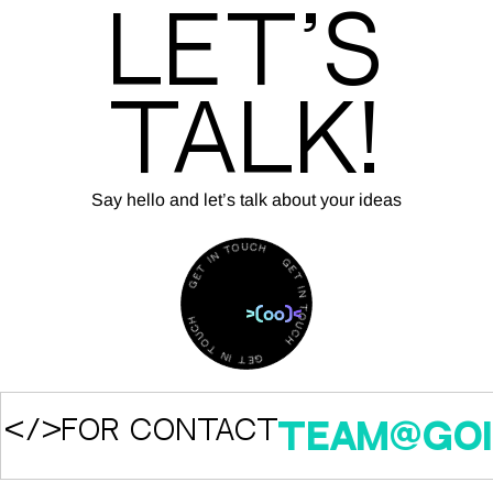
Let’s
Talk!
Say hello and let’s talk about your ideas
O
T
U
C
N
H
I
T
E
G
G
E
T
I
N
H
C
T
U
O
O
U
T
C
H
N
I
T
E
G
>
For contact
team@going