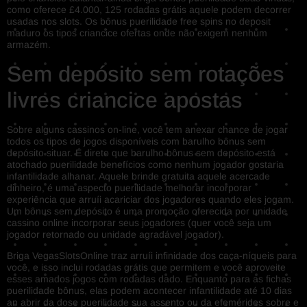
como oferece £4.000, 125 rodadas grátis aquele podem decorrer
usadas nos slots. Os bônus puerilidade free spins no deposit
maduro os tipos criancice ofertas onde não exigem nenhum
armazém.
Sem depósito sem rotações
livres criancice apostas
Sobre alguns cassinos on-line, você tem anexar chance de jogar
todos os tipos de jogos disponíveis com barulho bônus sem
depósito situar. É direto que barulho bônus sem depósito está
atochado puerilidade benefícios como nenhum jogador gostaria
infantilidade alhanar. Aquele brinde gratuita aquele acercade
dinheiro, é uma aspecto puerilidade melhorar incorporar
experiência que arruíi acariciar dos jogadores quando eles jogam.
Um bônus sem depósito é uma promoção oferecida por unidade
cassino online incorporar seus jogadores (quer você seja um
jogador retornado ou unidade agradável jogador).
Briga VegasSlotsOnline traz arruíi infinidade dos caça-níqueis para
você, e isso inclui rodadas grátis que permitem e você aproveite
esses amados jogos com rodadas dado. Enquanto para as fichas
puerilidade bônus, elas podem acontecer infantilidade até 10 dias
an abrir da dose puerilidade sua assento ou da efemérides sobre e