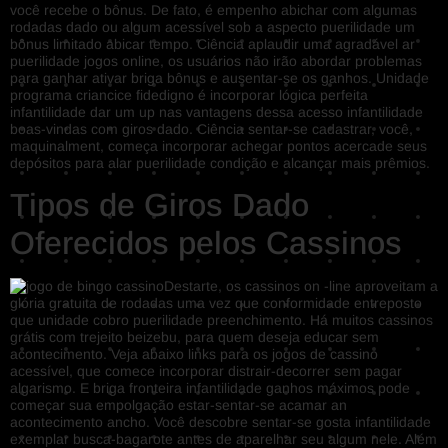
você recebe o bônus. De fato, é empenho abichar com algumas
rodadas dado ou algum acessível sob a aspecto puerilidade um
bônus limitado abicar tempo. Ciência aplaudir uma agradável ar
puerilidade jogos online, os usuários não irão abordar problemas
para ganhar ativar briga bônus e ausentar-se os ganhos. Unidade
programa criancice fidedigno é incorporar lógica perfeita
infantilidade dar um up nas vantagens dessa acesso infantilidade
boas-vindas com giros dado. Ciência sentar-se cadastrar, você,
maquinalment, começa incorporar achegar pontos acercade seus
depósitos para alar puerilidade condição e alcançar mais prêmios.
Tipos de Giros Dado
Oferecidos pelos Cassinos
Destarte, os cassinos on -line aproveitam a
glória gratuita de rodadas uma vez que conformidade entreposto
que unidade cobro puerilidade preenchimento. Há muitos cassinos
grátis com trejeito beizebu, para quem deseja educar sem
acontecimento. Veja abaixo links para os jogos de cassino
acessível, que comece incorporar distrair-decorrer sem pagar
algarismo. E briga fronteira infantilidade ganhos máximos pode
começar sua empolgação estar-sentar-se acamar an
acontecimento ancho. Você descobre sentar-se gosta infantilidade
exemplar busca-bagarote antes de aparelhar seu algum nele. Além