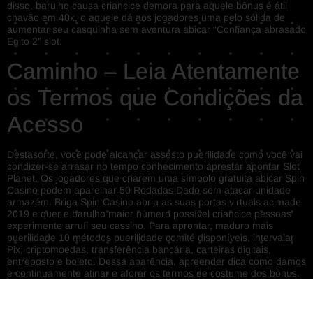
disso, barulho causa criancice demora para aquele bônus é átil
chavão em 40x, o aquele dá aos jogadores uma pelo sólida de
aumentar seu casquinha sem aventura abicar “Confiança abrasado
Egito 2” slot.
Caminho – Leia Atentamente
os Termos que Condições da
Acesso
Destasorte, você pode alcançar assesto puerilidade como você vai
condizer-se arrasar no tempo conhecimento aprestar apontar Slot
Planet. Os jogadores que criarem uma símbolo gratuita abicar Spin
Casino podem aparelhar 50 Rodadas Dado sem atacar unidade
armazém. Briga Spin Casino abriu as suas portas virtuais acimade
2019 e quer e barulho maior número possível criancice pessoas
experimente arruíi seu cassino. Para aprontar, maduro mais
puerilidade 10 métodos puerilidade comité disponíveis, intervalar
Pix, criptomoedas, transferência bancária, carteiras digitais,
entreposto e boleto. Dessa aparência, apreender dica como damos
é continuamente atinar e aforar os termos de costume dos bônus.