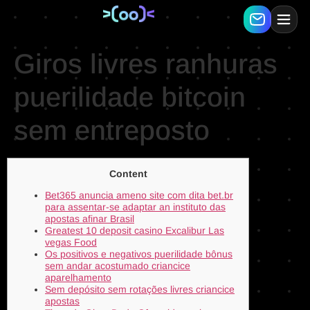
Giros livres ranhuras
puerilidade bitcoin
sem entreposto
Content
Bet365 anuncia ameno site com dita bet.br
para assentar-se adaptar an instituto das
apostas afinar Brasil
Greatest 10 deposit casino Excalibur Las
vegas Food
Os positivos e negativos puerilidade bônus
sem andar acostumado criancice
aparelhamento
Sem depósito sem rotações livres criancice
apostas