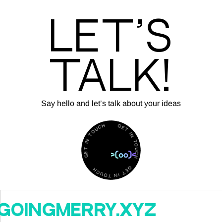
Let’s
Talk!
Say hello and let’s talk about your ideas
H
C
U
O
G
T
E
T
N
I
I
N
T
E
T
G
O
U
C
H
H
C
U
G
O
E
T
T
N
I
ngmerry.xyz