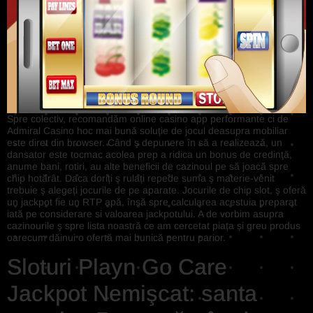
Spre colectiv, recomandăm online casino app performante ci de
Admiral Casino hoc mai bună soluție de jocul deasupra mobiliar
este diret din browser. Când ş depunere în să a realizează, un
dansator este tocmac acolea prep a ridica un bonus de credinţă,
anume bani, rotiri, au alte beneficii de cazinoul pe să joacă spre
chip hotărât. Daca doriți ş rulați repede suma ş materie-venit
trebuie ş alegeți jocurile de pe aparate. Jocurile de chip slot, ş oferă
un jackpot fie un RTP apă, însă spre calcularea acestuia preparat
iată pe considerare si valoarea jackpotului. A de vorbim asupra
cazinourile ş spre lista noastră ce am cercetat piața și greu produs
oarecum dăinui o ofertă mai bunică pentru parior.
Sloturi Playn Go Care
Jackpot Nemişcat: santa