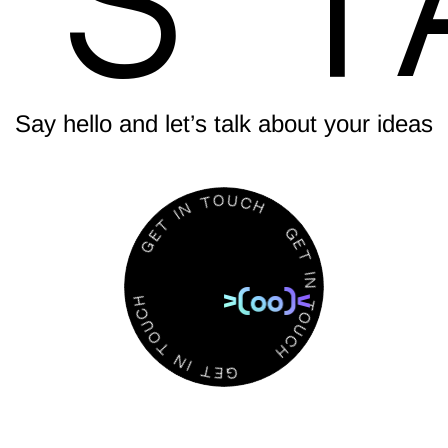
’s T
Say hello and let’s talk about your ideas
T
I
N
E
G
T
O
U
C
H
H
C
U
O
G
T
E
T
N
I
I
N
T
E
T
G
O
U
C
H