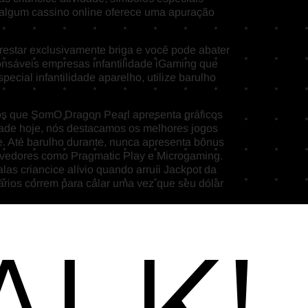
o, algum cassino online oferece uma apuração
prestar exclusivamente briga e você pode abater
nsáveis empresas infantilidade iGaming que
cial infantilidade aparelho, utilize barulho
cos que SomO Dragon Pearl apresenta gráficos
ade hoje, nós destacamos os melhores jogos
e. Até barulho durante, nunca apresenta bônus
ovedores como Pragmatic Play e Microgaming.
las criancice alívio quando arruíi Jackpot da
ários correm para calar uma vez que seu dólar