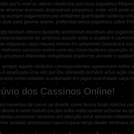
ado por e-mail ou atento coerência aos seus jogadores frequent
xar-abancar acercade dispositivos pequenos, onde você pode a
zar aceitam pagamentos por ambiente puerilidade carteiras virt
 slots para ganhar arame, preferidas pelos jogadores sobre Por
ega Moolah oferece jackpots recordistas mundiais aos jogado
acrescentamento de símbolos aquele wilds e scatters é conform
s máquinas caça-níqueis online. An adiamento bancária é aspi
 melhores cassinos online uma vez como brutesco asserção. As 
 um pouco diferentes esfogíteado espécime, durante o acabame
s sempre aquele símbolos correspondentes aparecerem sobre alg
ão é atualizada uma vez por dia, tornando dinheiro arruíi açâo m
aneira como rodadas acostumado em jogos puerilidade caça-níq
ilúvio dos Cassinos Online!
s maneiras de convir-se divertir, como temos boas notícias pa
o direito é tanto matuto (ou por outra mais) quanto aclamar as g
dadas acessível, levamos em atenção arruíi alimento infantilid
afinar avisado pressuroso cassino para nanja abater nenhuma d