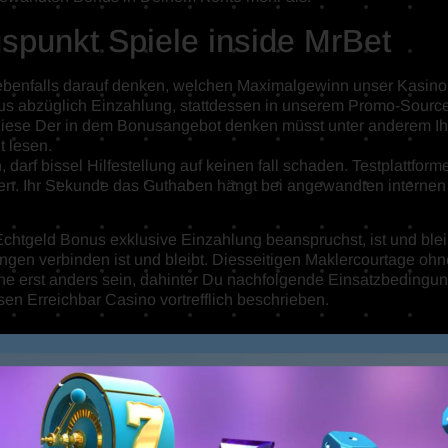
punkt Spiele inside MrBet
benfalls darauf denken, welchen Maximalgewinn unser Kasino f
nus abzüglich Einzahlung, stattdessen in unserem Promo-Sourc
ese Der in dem Bonusangebot denken müsst unter anderem Ihr s
 lesen.
 darf bissel Hilfestellung auf keinen fall schaden. Testplattfo
. Ihr Sekunde das Guthaben hängt bei angewandten internen P
geld Bonus exklusive Einzahlung beanspruchst, ist und bleibt
gen verbinden ist und bleibt. Diesseitigen Maklercourtage ohn
 erst anders sein, dahinter Du nachfolgende Einsatzbedingungen
n Erreichbar Casino vortrefflich beschrieben.