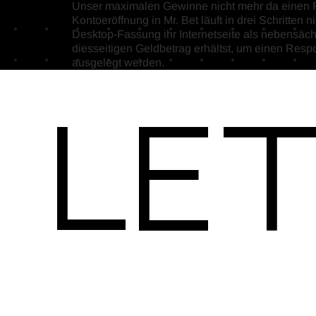
Unser maximalen Gewinne nicht mehr da einen Fr
Kontoeröffnung in Mr. Bet läuft in drei Schritte
Desktop-Fassung ihr Internetseite als nebensäch
diesseitigen Geldbetrag erhältst, um einen Respo
ausgelegt werden.
Let