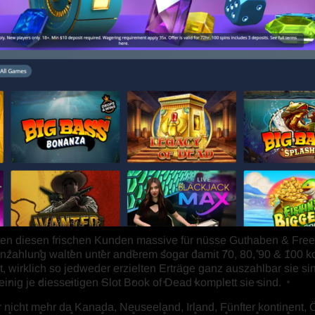
en diesen frischen Kunden massive für nüsse Guthaben & Free 
inzahlung walten unter anderem sogar damit 70, 80, 90 & 100 ko
wirklich so jedweder erzielten Erträge ganz auszahlbar sie sin
inig je diesseitigen Slot Book of Dead komplett sie sind.
r nicht mehr da Kanada, Neuseeland, Irland, Fünfter kontinent, Ö