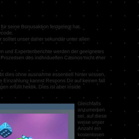
ür seine Bonusaktion festgelegt hat.
ecode.
olltet unser daher sekundär unter allen
rmen und Expertenberichte werden der geeignetes
rozessen des individuellen Casinos nicht eher
 dies ohne ausnahme essentiell hinter wissen,
e Einzahlung kannst Respons Dir auf keinen fall
 erfüllt hektik. Dies ist aber inside
Gleichfalls
anzumerken
sei, auf diese
weise unser
Anzahl ein
kostenlosen