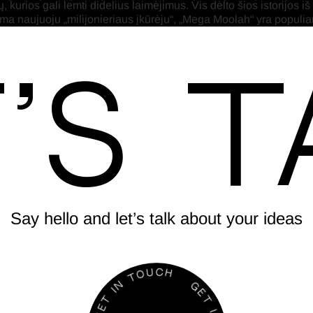
, kurios gali lemti didelius laimėjimus. Vis dėlto šios istorijos iš
ma naujuoju „milijonieriaus įkūrėju“, „Mega Moolah“ yra populi
’s T
Say hello and let’s talk about your ideas
N
T
I
O
T
U
E
C
G
H