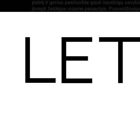
patirtį ir geriau pasiruošite gauti naudingų savybių
įkvepti žaidėjus visame pasaulyje. Pravardžiuoja
Let