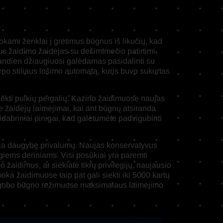
kami ženklai į gretimus būgnus iš likučių, kad
s žaidimo žaidėjas su dešimtmečio patirtimi,
andien džiaugiuosi galėdamas pasidalinti su
rno stiliaus lošimo automatą, kuris buvo sukurtas
siekti puikių pergalių. Kazino žaidimuose naujas
 žaidėjų laimėjimai, kai ant būgnų atsiranda
 sidabriniai pinigai, kad galėtumėte padvigubinti
uoja daugybę privalumų. Naujas konservatyvus
giems deriniams. Visi posūkiai yra paremti
 žaidimus, ar siekiate tikrų privilegijų, naujausio
a žaidimuose taip pat gali siekti iki 5000 kartų
 dvigubo būgno režimuose maksimalaus laimėjimo