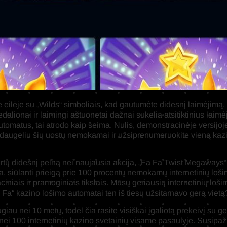
e eilėje su „Wilds“ simboliais, kad gautumėte didesnį laimėjimą. N
lionai ir laimingi aštuonetai dažnai sukelia atsitiktinius laimė
tomatus, tai atrodo kaip šeima. Nulis, demonstracinėje versijoje
 daugeliu šių uostų nemokamai ir užsiprenumeruokite vieną kazin
artų didesnį pelną nei naujausia akcija, „Fa Fa Twist Megaways“ y
ma, siūlanti prieigą prie 100 procentų nemokamų internetinių lo
ciniais ir pramoginiais tikslais. Mūsų geriausių internetinių lo
Fa“ kazino lošimo automatai ten iš tiesų užsitarnavo gerą vietą
au nei 10 metų, todėl čia rasite visiškai įgaliotą prekeivį su ger
 nei 100 internetinių kazino svetainių visame pasaulyje. Susip