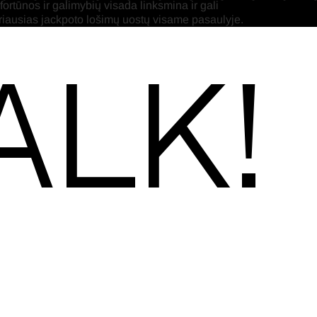
 fortūnos ir galimybių visada linksmina ir gali
ariausias jackpoto lošimų uostų visame pasaulyje.
alk!