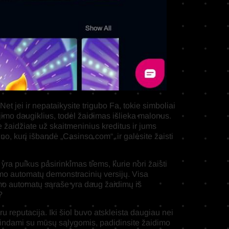
et jei ir nepataikysite trigubo Fa, tokie simboliai
jimo daugiklius, todėl žaidimas išlieka malonus.
 žaidžiate už skaitmeninius kreditus ir jums
o, kurį išbandė „Casinso.com“, ir galėsite žaisti
ra puikus pasirinkimas tiems, kurie nori žaisti
šimo automatų demonstracinių versijų. Visa
šimo automatų sąraše yra daug žaidimų iš
?
u reputacija. Iki šiol buvo atskleista daugiau nei
ažindami su mūsų sąlygomis, padidinsite žaidimo