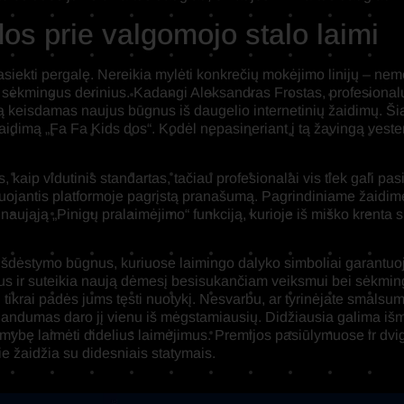
dos prie valgomojo stalo laimi
iekti pergalę. Nereikia mylėti konkrečių mokėjimo linijų – nemo
i sėkmingus derinius. Kadangi Aleksandras Frostas, profesionalu
ą keisdamas naujus būgnus iš daugelio internetinių žaidimų. Ši
aidimą „Fa Fa Kids dos“. Kodėl nepasineriant į tą žavingą veste
 kaip vidutinis standartas, tačiau profesionalai vis tiek gali pa
zuojantis platformoje pagrįstą pranašumą. Pagrindiniame žaidime
 į naująją „Pinigų pralaimėjimo“ funkciją, kurioje iš miško krenta
o išdėstymo būgnus, kuriuose laimingo dalyko simboliai garant
ykus ir suteikia naują dėmesį besisukančiam veiksmui bei sėkmin
tikrai padės jums tęsti nuotykį. Nesvarbu, ar tyrinėjate smalsumo
ndumas daro jį vienu iš mėgstamiausių. Didžiausia galima išmok
galimybę laimėti didelius laimėjimus. Premijos pasiūlymuose ir
e žaidžia su didesniais statymais.