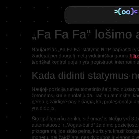
„Fa Fa Fa“ lošimo 
Naujausias „Fa Fa Fa“ statymo RTP paprastai yra 
žaidėjai per daugelį metų vidutiniškai gauna
http
teoriškai kontroliuoja ir yra įregistruoti internetini
Kada didinti statymus no
Naujoji pozicija turi automatinio žaidimo nustatym
žmonėms, kurie nuolat juda. Tačiau atminkite, kad
pergalė žaidime pasiekiama, kai profesionalai an
yra didelis.
Šio tipo teminių ženklų siekimas iš tikrųjų yra 3
automatuose ir „Vegas-build“ žaidimo pozicijose.
piktogramą, jos siūlo pelną, kuris yra klasifikuo
monetų, nei žaidžiate, nes dvigubos ir vienos pl