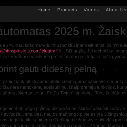
Home
Products
Values
About Us
automatas 2025 m. Žaiskit
96 ​​%, o tai laikoma vidutiniu rodikliu internetiniams lošimo 
s://hitnspinslots.com/lt/login/
96 USD grąžą. Jei techniškai įmanoma
ai kazino.
Šiose valstijose profesionalai gali legaliai lošti gyven
rint gauti didesnį pelną
ą, leidžiantį atlikti automobilio sukimą arba pasirinkti neribotą
 čia nėra nemokamų apsisukimų, kitaip premijų funkcijos, kurios 
t būgnų iškrenta keturi „Fa Fa Twins“ simboliai. Taigi žaidėja
 žingsnio mahjongo plytelių piktogramos, skirtos pakeisti senovin
 Pavyzdžiui, smuklės, naujos mahjongo plytelės yra 3 žingsnio g
jamas pagal tą tikslų pirkimą. Trečiajame žingsnyje plytelės jum
ytelės duos jums 3 kartus daugiau, o naujos – 2 kartus daugiau.