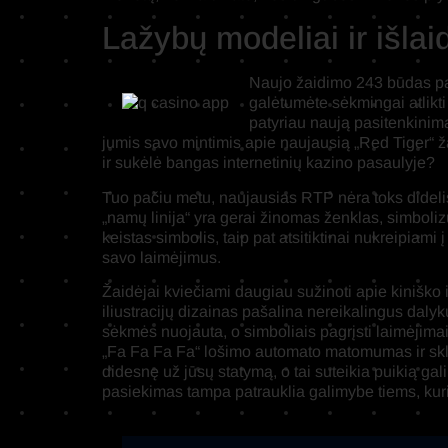
Lažybų modeliai ir išlai
Naujo žaidimo 243 būdas pas
galėtumėte sėkmingai atlikt
patyriau naują pasitenkinim
jumis savo mintimis apie naujausią „Red Tiger“ ž
ir sukėlė bangas internetinių kazino pasaulyje?
Tuo pačiu metu, naujausias RTP nėra toks didelis,
„namų linija“ yra gerai žinomas ženklas, simboli
keistas simbolis, taip pat atsitiktinai nukreipiami
savo laimėjimus.
Žaidėjai kviečiami daugiau sužinoti apie kinišk
iliustracijų dizainas pašalina nereikalingus dal
sėkmės nuojauta, o simboliais pagrįsti laimėjimai 
„Fa Fa Fa Fa“ lošimo automato matomumas ir skla
didesnę už jūsų statymą, o tai suteikia puikią 
pasiekimas tampa patrauklia galimybe tiems, kuri