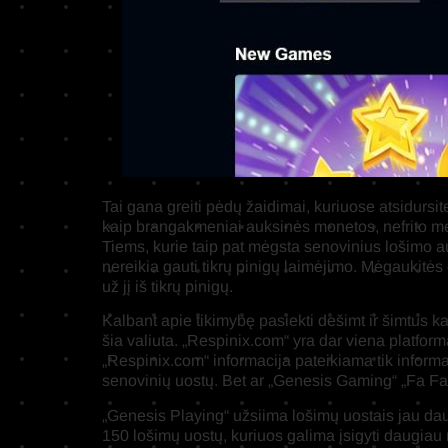
Tai gana greiti pėdų žaidimai, kuriuose atsidursit
kaip brangakmeniai auksinės monetos, nefrito meda
Tiems, kurie taip pat mėgsta senovinius lošimo au
nereikia gauti tikrų pinigų laimėjimo. Mėgaukitės
už jį iš tikrų pinigų.
Kalbant apie tikimybę pasiekti dešimt ir šimtus k
šia valiuta. „Respinix.com“ yra dar viena platfor
„Respinix.com“ informacija pateikiama tik informa
senovinių uostų. Bet ar „Genesis Gaming“ „Fa Fa 
„Genesis Playing“ užsiima lošimų uostais jau daugi
150 lošimų uostų, kuriuos galima įsigyti daugiau