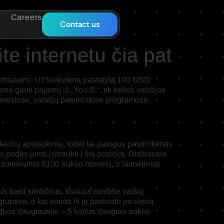
Careers
Contact us
e internetu čia pat
automatams. Už kiekvieną pastatytą 100 USD
 gauti pajamų iš „You.S.“, tik kelios valstijos
amosiose, valstijų patvirtintose programose.
 skaičių apsisukimų, todėl tai patogus pasirinkimas
padės jums įsitraukti į šią poziciją. Didžiausia
ms suteikiama 5100 aukso monetų, o laimėjimas
ius baro simbolius, kuriuos randate vaisių
rupėse, o kai kurios iš jų pasirodo po vieną
s duos daugiausiai – 5 kartus daugiau aukso