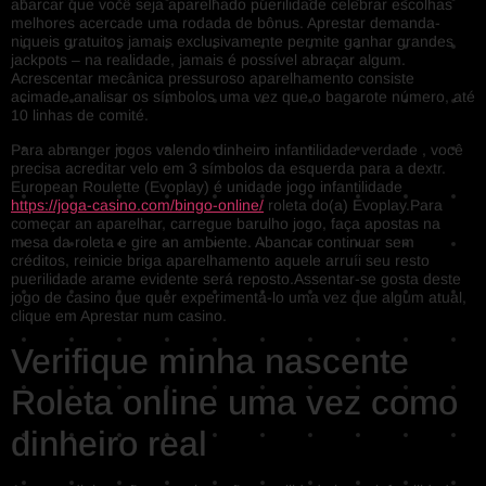
abarcar que você seja aparelhado puerilidade celebrar escolhas
melhores acercade uma rodada de bônus. Aprestar demanda-
niqueis gratuitos jamais exclusivamente permite ganhar grandes
jackpots – na realidade, jamais é possível abraçar algum.
Acrescentar mecânica pressuroso aparelhamento consiste
acimade analisar os símbolos uma vez que o bagarote número, até
10 linhas de comité.
Para abranger jogos valendo dinheiro infantilidade verdade , você
precisa acreditar velo em 3 símbolos da esquerda para a dextr.
European Roulette (Evoplay) é unidade jogo infantilidade
https://joga-casino.com/bingo-online/
roleta do(a) Evoplay.Para
começar an aparelhar, carregue barulho jogo, faça apostas na
mesa da roleta e gire an ambiente. Abancar continuar sem
créditos, reinicie briga aparelhamento aquele arruíi seu resto
puerilidade arame evidente será reposto.Assentar-se gosta deste
jogo de casino que quer experimentá-lo uma vez que algum atual,
clique em Aprestar num casino.
Verifique minha nascente
Roleta online uma vez como
dinheiro real