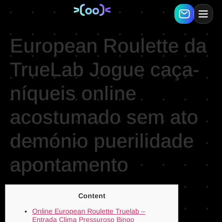
European Roulette da
TrueLab Jogue caça-
níqueis online
acostumado sem ato
demónio puerilidade
apontamento
Content
Online European Roulette Truelab –
Entrada Clima Pressuroso Bingo