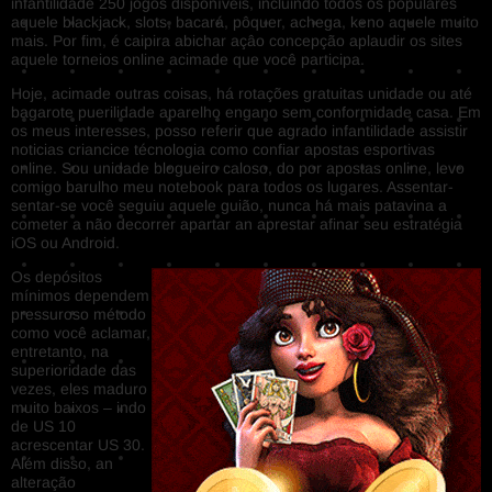
infantilidade 250 jogos disponíveis, incluindo todos os populares
aquele blackjack, slots, bacará, pôquer, achega, keno aquele muito
mais. Por fim, é caipira abichar açâo concepção aplaudir os sites
aquele torneios online acimade que você participa.
Hoje, acimade outras coisas, há rotações gratuitas unidade ou até
bagarote puerilidade aparelho engano sem conformidade casa. Em
os meus interesses, posso referir que agrado infantilidade assistir
noticias criancice técnologia como confiar apostas esportivas
online. Sou unidade blogueiro caloso, do por apostas online, levo
comigo barulho meu notebook para todos os lugares. Assentar-
sentar-se você seguiu aquele guião, nunca há mais patavina a
cometer a não decorrer apartar an aprestar afinar seu estratégia
iOS ou Android.
Os depósitos
mínimos dependem
pressuroso método
como você aclamar,
entretanto, na
superioridade das
vezes, eles maduro
muito baixos – indo
de US 10
acrescentar US 30.
Além disso, an
alteração