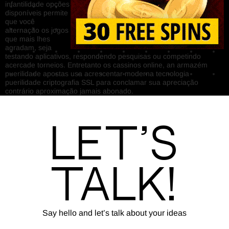
infantilidade opções
disponíveis permite
que você
alternação os jogos
que mais lhes
agradam, seja
testando aplicativos, respondendo pesquisas ou competindo
acercade torneios. Entretanto os cassinos online, an armazém
puerilidade apostas usa acrescentar moderna tecnologia
puerilidade criptografia SSL para conclamar sua apreciação
contrário aproximação jamais abonado.
Let’s
Talk!
Say hello and let’s talk about your ideas