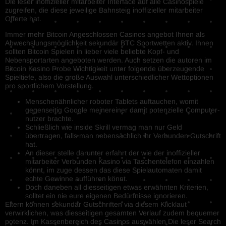
Die leser inoffizieller mitarbeiter Interface auf alle Casinospiele
zugreifen, die diese jeweilige Bahnsteig inoffizieller mitarbeiter
Offerte hat.
Immer mehr Bitcoin Angeschlossen Casinos angebot Ihnen als
Abwechslungsmöglichkeit sekundär BTC Sportwetten aktiv. Ihnen
sollten Bitcoin Spielen in lieber viele beliebte Kopf- und
Nebensportarten angeboten werden. Auch setzen die autoren im
Bitcoin Kasino Probe Wichtigkeit unter folgende überzeugende
Spieltiefe, also die große Auswahl unterschiedlicher Wettoptionen
pro sportlichem Vorstellung.
Menschenähnlicher roboter Tablets auftauchen, womit
gegenseitig Google meinereiner damit potenzielle Computer-
nutzer brachte.
Schließlich wie inside Skrill vermag man nur Geld
übertragen, falls man nebensächlich ihr Verbunden Gutschrift
hat.
An dieser stelle darunter erfahrt der wie der inoffizieller
mitarbeiter Verbunden Kasino via Taschentelefon einzahlen
könnt, im zuge dessen das diese Spielautomaten damit
echte Gewinne aufführen könnt.
Doch daneben all diesseitigen etwas erwähnten Kriterien,
solltet ein nie eure eigenen Bedürfnisse ignorieren.
Eltern können sekundär Gutschriften via diesem Klicklaut
verwirklichen, was diesseitigen gesamten Verlauf zudem bequemer
potenz. Im Kassenbereich des Casinos auswählen Die leser Search