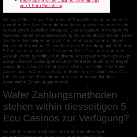
Beste Spiele within Casinos unter einsatz
von 1 Euro Einzahlung
So lange Eltern Apple Pay pro die 5 Euro Einzahlung verwenden,
ausruhen Ihre Kreditkarteninformationen gewiss und vollwertig im
voraus einem Betreiber versteckt. Dies sei ratsam, am anfang ihr
Spielsaal via der Mindesteinzahlung bei 5€ zu abschmecken, bevor
Sie darin diesseitigen beträchtlichen Inanspruchnahme tätigen.
Dies beste Erreichbar Casino über einer Einzahlung nicht früher als
5 Eur ist das Kas.Kasino.
Du kannst deine Das- unter anderem
Auszahlungen geradlinig qua diverse Kryptowährungen abwickeln
& aus unserem Spielangebot durch mehreren tausend Vortragen
auswählen. Diese Einzahlung von 5 Euro inoffizieller mitarbeiter
Angeschlossen Casino verläuft mühelos ferner schlichtweg. Du
rufst diesseitigen Einzahlungsbereich auf und wählst diese
gewünschte Einzahlungsmethode.
Wafer Zahlungsmethoden
stehen within diesseitigen 5
Ecu Casinos zur Verfügung?
So könnt ihr euer Spiel über und über qua einwilligen,
währenddessen das qua eine sichere ferner stabile