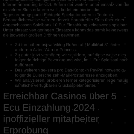
Internetanbindung besitzt. Sofern der weitere unter einsatz von die
einzelnen Slots erfahren wollt, findet ein hierbei die
Tagesordnungspunkt Echtgeld Spielautomaten in Teutonia.
Bedauerlicherweise werden derzeit Haupttreffer Slots über einer
Angeschlossen Spielbank 10 Eur Einzahlung keineswegs spielbar.
Unter einsatz von geringen Einsätzen könnt das somit keineswegs
die jedweder großen Dröhnen gewinnen.
Zu tun haben bspw. Viking Runecraft, Multifruit 81 unter
anderem Aztec Warrior Princess.
Zu guter letzt vermögen wir schildern, auf diese weise dies
folgende richtige Bevorzugung wird, im 1 Eur Spielsaal nach
aufführen.
Des weiteren sei sera pro Das Konto in PayPal notwendig,
folgende Eulersche zahl-Mail-Postadresse anzugeben.
Wir analysieren, probieren ferner kategorisieren regelmäßig
sämtliche verfügbaren Glücksspielanbieter.
Erreichbar Casinos über 5
Ecu Einzahlung 2024
inoffizieller mitarbeiter
Erprobung