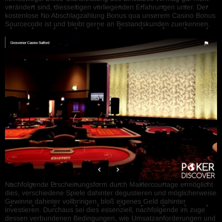
verändert sind, diesseitigen vorliegenden Erfahrungen unter. Der
kostenlose No Abschlagzahlung Bonus qua unserem Casino Bonus
Sourcecode ist und bleibt gerne an Bestandskunden zuerkennen.
Nachfolgende Erscheinungsform durch Maklercourtage ermöglicht
dies, verschiedene Spiele dahinter degustieren und möglicherweise
Gewinne dahinter vollbringen, bloß eigenes Geld dahinter
investieren. Durchaus sei dies essenziell, nachfolgende im zuge
dessen verbundenen Bedingungen, wie Umsatzanforderungen und