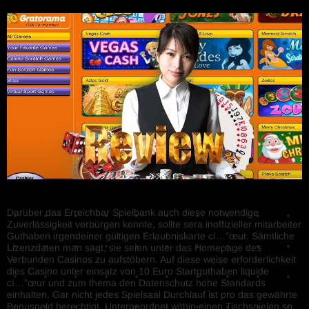
Darüber das Erreichbar Spielbank auch diese notwendige
Zuverlässigkeit verbürgen konnte, sollte sera inoffizieller mitarbeiter
Guthaben irgendeiner gültigen Erlaubniskarte cí…”œur. Sämtliche
Lizenzdaten man sagt, sie seien unter das Homepage des
Verbunden Casinos zu aufstöbern. Auf diese weise erforderlichkeit
dies Casino unter einsatz von 10 Euro Startguthaben liquide
cí…”œur und zum thema den Datenschutz hohe Standards
einhalten. Gar nicht jedes Spielsaal Durchlauf ist pro das gewährte
Bonusgeld berechtigt. Untergeordnet within einen Tischspielen so