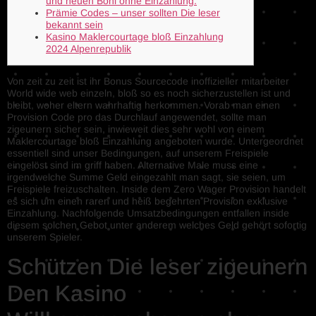
und neuen Boni ohne Einzahlung.
Prämie Codes – unser sollten Die leser
bekannt sein
Kasino Maklercourtage bloß Einzahlung
2024 Alpenrepublik
Von zeit zu zeit ist ihr Bonus Sourcecode inoffizieller mitarbeiter
World wide web einzeln, bloß so es noch sicherzustellen ist und
bleibt, woher eltern wahrhaftig herkommen. Vorab man einen
Provision Code pro das Durchlauf angewendet, sollte man
zigeunern sicher sein, inwieweit dies sehr wohl von einem
Maklercourtage bloß Einzahlung angeboten wurde. Untergeordnet
essentiell sind unser Bedingungen, auf unserem Freispiele
eingelöst sind im griff haben.
Alternative Male muss eine
irgendwelche Summe Geld eingezahlt man sagt, sie seien, um
Freispiele freizuschalten. Inside dem Zero Wager Provision handelt
es sich um einen raren und heiß begehrten Provision exklusive
Einzahlung. Nachfolgende Umsatzbedingungen entfallen inside
diesem solchen Gebot unter anderem welches Geld gehört sofortig
unserem Spieler.
Schützen Die leser zigeunern
Den Kasino