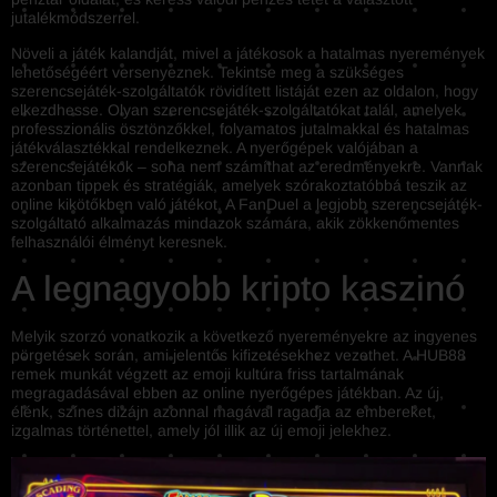
jutalékmódszerrel.
Növeli a játék kalandját, mivel a játékosok a hatalmas nyeremények
lehetőségéért versenyeznek. Tekintse meg a szükséges
szerencsejáték-szolgáltatók rövidített listáját ezen az oldalon, hogy
elkezdhesse. Olyan szerencsejáték-szolgáltatókat talál, amelyek
professzionális ösztönzőkkel, folyamatos jutalmakkal és hatalmas
játékválasztékkal rendelkeznek. A nyerőgépek valójában a
szerencsejátékok – soha nem számíthat az eredményekre. Vannak
azonban tippek és stratégiák, amelyek szórakoztatóbbá teszik az
online kikötőkben való játékot. A FanDuel a legjobb szerencsejáték-
szolgáltató alkalmazás mindazok számára, akik zökkenőmentes
felhasználói élményt keresnek.
A legnagyobb kripto kaszinó
Melyik szorzó vonatkozik a következő nyereményekre az ingyenes
pörgetések során, ami jelentős kifizetésekhez vezethet. A HUB88
remek munkát végzett az emoji kultúra friss tartalmának
megragadásával ebben az online nyerőgépes játékban. Az új,
élénk, színes dizájn azonnal magával ragadja az embereket,
izgalmas történettel, amely jól illik az új emoji jelekhez.