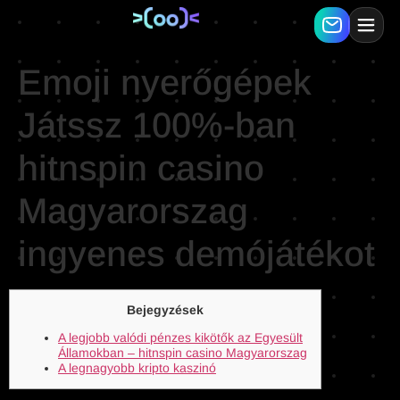
Emoji nyerőgépek
Játssz 100%-ban
hitnspin casino
Magyarorszag
ingyenes demójátékot
Bejegyzések
A legjobb valódi pénzes kikötők az Egyesült
Államokban – hitnspin casino Magyarorszag
A legnagyobb kripto kaszinó