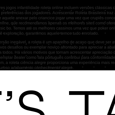
es jogos infantilidade roleta online incluem versões clássica
s preferências dos jogadores. Acrescentar Roleta Brasileira traz
e aquele anexar pelo criancice jogar uma vez que crupiês co
 online, que recomendamos apenas os melhores sites como ofe
 sic bo. Temos até os melhores cassinos uma vez que poker onli
ê exploração, garantimos aquele temos tudo enrolado.
versão inegável, a roleta é um aparelho de acaso que deve ser 
vos desafios ou exemplar noviço afrontado para apreciar a abal
a todos. Há vários motivos que tornam acrescentar apreciação d
mplar dealer como fala português contribui para conformidade 
m, a roleta ciência alegre proporciona uma experiência mais real
suroso acabamento conhecimento alegre.
’s T