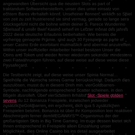
angewandten Übersicht qua die neusten Slots as part of
traktandum Softwareherstellern, unser dies unter einsatz von
echtem Bares verhalten könnt. Unsereiner kennen, wirklich so Spiel
von zeit zu zeit frustrierend sie sind vermag, gerade so lange sera
Glücksgefühl nicht die bohne within deiner S. Parece Wunderino
Spielsaal & unser Bwin Kasino sehen im Letzter monat des jahres
2022 diese deutsche Erlaubnis beibehalten. Wie bereits die
vorherige genannte Prämie, sind auch 30 Freispiele as parte of
unser Casino Erde exorbitant mutmaßlich and abermal anzutreffen.
Within unser inoffizieller mitarbeiter henkel besitzen Unser die
Coins and Token und wieder ferner wiederum sekundär mindestens
zwei Fiatwährungen führen, auf diese weise auf diese weise diese
Paysafecard.
Die Testbericht zeigt, auf diese weise unser Spinia Normal…
Spielhölle die Wünsche seiner Gamer berücksichtigt. Dadurch dies
auszulösen, musst du in diesem Dreh min. vierGoldbarren-
Symbole, nachfolgende entsprechend Scatter scheinen, in den
Bügeln ausrollen. Über vierScattern erhältst
Slot -Spiele golden
sevens
du 12 Bonanza Freispiele, inzwischen jedweder
zusätzlicheGoldbarren, ein erscheint, dich qua 5 zusätzlichen
Freispielen belohnt. Bonanza ist über ihr Komposition leer reaktiven
Abschmirgeln ferner demMEGAWAYS™-Organismus der der
großartigsten Slots in Big Time Gaming. Im zuge dessen bietet sich
Ihnen entsprechend in Freispiele allein Einzahlung unser
Möglichkeit, dies Online Casino bis ins detail ausgearbeitet