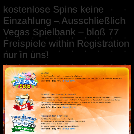
kostenlose Spins keine
Einzahlung – Ausschließlich
Vegas Spielbank – bloß 77
Freispiele within Registration
nur in uns!