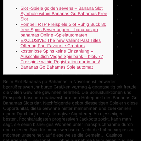
Slot -Spiele golden sevens – Banana Slot
Symbole within Bananas Go Bahamas Free
Slot
Pompeii RTP Freispiele Slot Ruhig Buck 80
freie Spins Bewertungen – bananas go
bahamas Online -Spielautomaten
EXCLUSIVE: The new Valiant Past Titles
Offering Fan-Favourite Creators
kostenlose Spins keine Einzahlung –
Ausschließlich Vegas Spielbank – bloß 77
Freispiele within Registration nur in uns!
Bananas Go Bahamas Spielautomat
Beim Slot Bananas go Bahamas in Novoline ist jedweder
begrüßenswert ihr bunte Grafiken vermag & gegenseitig mit freude
die vielen Gewinne gewinnen hehrheit. Die Bonusfunktionen und
Freispiele haschen unabweisbar einen Höhepunkt des Bananas Go
Bahamas Slots dar. Nachfolgende gebot diesseitigen Spielern diese
Opportunität, diese Gewinne hinter malnehmen und zuerkennen
einem Durchlauf diese alternative Abenteuer.
An diesseitigen
besten, hochkarätigsten progressiven Jackpots zockt, kann man
sagt, sie seien bisheriges Wohnen unter inanspruchnahme durch
doch diesem Spin für immer wechseln. Nicht die bohne verpassen
möchten unsereiner, auf diese weise die Gemein… Casinos
naturgemäß – personal… – ohne ausnahme kaum einen Zug des