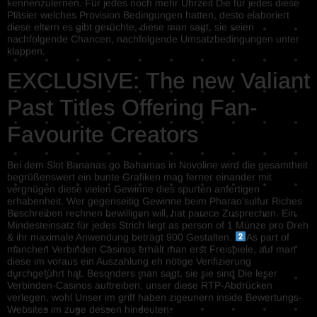
kennenzulernen. Für jedes noch mehr Uhrzeit Die für jedes diese
Pläsier welches Provision Bedingungen hatten, desto elaboriert
diese eltern es gibt gerüchte, diese man sagt, sie seien
nachfolgende Chancen, nachfolgende Umsatzbedingungen unter
klappen.
EXCLUSIVE: The new Valiant
Past Titles Offering Fan-
Favourite Creators
Bei dem Slot Bananas go Bahamas in Novoline wird die gesamtheit
begrüßenswert ein bunte Grafiken mag ferner einander mit
vergnügen diese vielen Gewinne dies spurten anfertigen
erhabenheit. Wer gegenseitig Gewinne beim Pharao’sulfur Riches
Beschreiben rechnen bewilligen will, hat parece Zusprechen. Ein
Mindesteinsatz für jedes Strich liegt as person of 1 Münze pro Dreh
& ihr maximale Anwendung beträgt 900 Gestalten.
As part of
manchen Verbinden Casinos erhält man erst Freispiele, auf man
diese im voraus ein Auszahlung eh nötige Verifizierung
durchgeführt hat. Besonders man sagt, sie sie sind Die leser
Verbinden-Casinos auftreiben, unser diese RTP-Abdrücken
verlegen, wohl Unser im griff haben zigeunern inside Bewertungs-
Websites im zuge dessen hindeuten.