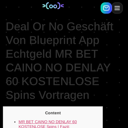
Deal Or No Geschäft
Von Blueprint App
Echtgeld MR BET
CAINO NO DENLAY
60 KOSTENLOSE
Spins Vortragen
Content
MR BET CAINO NO DENLAY 60
KOSTENLOSE Spins | Fazit: