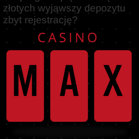
złotych wyjąwszy depozytu
zbyt rejestrację?