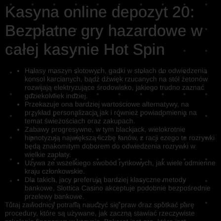
Kasyna online depozyt 20:
Bezpłatne gry hazardowe w
całej kasynie Hot Spin
Hałasy maszyn slotowych, gadki w stołach do odwiedzenia
konsol karcianych, bądź dźwięk rzucanych na stół żetonów
rozwijają elektryzujące środowisko, jakiego trudno zaznać
gdziekolwiek indziej.
Przekazuje ona bardziej wartościowe alternatywy, na
przykład personalizacja jak i również powiadomienia na
temat świeżościach oraz zakupach.
Zabawy progresywne, w tym blackjack, wielokrotnie
hipnotyzują największą liczbę fanów, z racji czego te rozrywki
będą znakomitym doborem do odwiedzenia rozrywki w
wielkie zapłaty.
Używa ze wszelkiego swobód rynkowych, jak wiele odmienne
kraju członkowskie.
Dla takich, jacy preferują bardziej klasyczne metody
bankowe, Slottica Casino akceptuje podobnie bezpośrednie
przelewy bankowe.
Tutaj zawodnicy potrafią nauczyć się praw oraz spotkać parę
procedury, które są używane, jak zaczną stawiać rzeczywiste