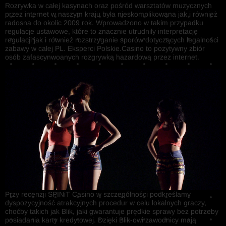
Rozrywka w całej kasynach oraz pośród warsztatów muzycznych
przez internet w naszym kraju była nieskomplikowana jak i również
radosna do okolic 2009 rok. Wprowadzono w takim przypadku
regulacje ustawowe, które to znacznie utrudniły interpretację
regulacji jak i również rozstrzyganie sporów dotyczących legalności
zabawy w całej PL. Eksperci Polskie.Casino to pozytywny zbiór
osób zafascynwoanych rozgrywką hazardową przez internet.
Przy recenzji SPINiT Casino w szczególności podkreślamy
dyspozycyjność atrakcyjnych procedur w celu lokalnych graczy,
choćby takich jak Blik, jaki gwarantuje prędkie sprawy bez potrzeby
posiadania karty kredytowej. Dzięki Blik-owi zawodnicy mają