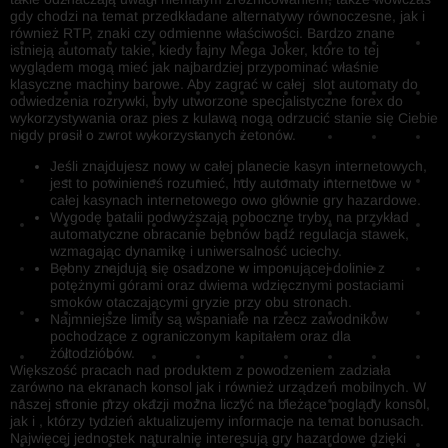
gdy chodzi na temat przedkładane alternatywy równoczesne, jak i
również RTP, znaki czy odmienne właściwości. Bardzo znane
istnieją automaty takie, kiedy fajny Mega Joker, które to tej
wyglądem mogą mieć jak najbardziej przypominać właśnie
klasyczne machiny barowe. Aby zagrać w całej slot automaty do
odwiedzenia rozrywki, były utworzone specjalistyczne forex do
wykorzystywania oraz pies z kulawą nogą odrzucić stanie się Ciebie
nigdy prosił o zwrot wykorzystanych żetonów.
Jeśli znajdujesz nowy w całej planecie kasyn internetowych,
jest to powinieneś rozumieć, hdy automaty internetowe w
całej kasynach internetowego owo głównie gry hazardowe.
Wygodę batalii podwyższają poboczne tryby, na przykład
automatyczne obracanie bębnów bądź regulacja stawek,
wzmagając dynamikę i uniwersalność uciechy.
Bębny znajdują się osadzone w imponującej dolinie z
potężnymi górami oraz dwiema wdzięcznymi postaciami
smoków otaczającymi gryzie przy obu stronach.
Najmniejsze limity są wspaniałe na rzecz zawodników
pochodzące z ograniczonym kapitałem oraz dla
żółtodzióbów.
Większość pracach nad produktem z powodzeniem zadziała
zarówno na ekranach konsol jak i również urządzeń mobilnych. W
naszej stronie przy okazji można liczyć na bieżące poglądy konsol,
jak i , którzy tydzień aktualizujemy informacje na temat bonusach.
Najwięcej jednostek naturalnie interesują gry hazardowe dzięki