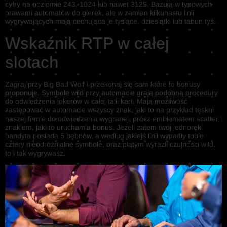
cyfry na poziomie 243, 1024 lub nawet 3125. Bazują w typowych
prawami automatów do gierek, ale w zamian kilkunastu linii
wygrywających mają cechująca je tysiące, dziesiątki lub tabun tyś.
Wskaźnik RTP w całej
slotach
Zagraj przy Big Bad Wolf i przekonaj się sam które to bonusy
proponuje. Symbole wild przy automacie grają podobną procedury
do odwiedzenia jokerów w całej talii kart. Mają możliwość
zastępować w automacie wszyscy znak, jaki to na przykład tęskni
naszej firmie do odwiedzenia wygranej, prócz emblematem scatter i
znakiem, jaki to uruchamia bonus. Jeżeli zatem twój jednoręki
bandyta posiada 5 bębnów, a według jakiejś linii wypadły tobie
cztery nieodróżnialne symbole, oraz piątym wyraził czujności wild,
to i tak wygrywasz.