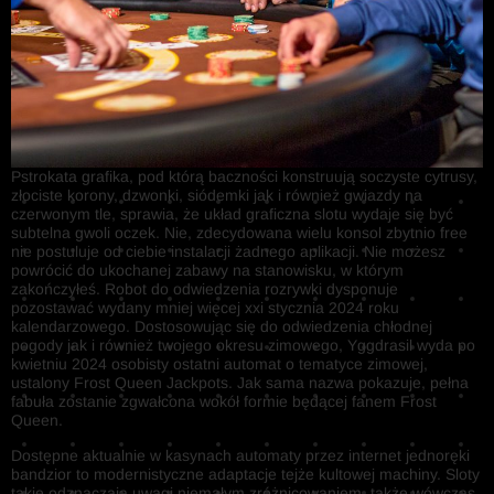
Pstrokata grafika, pod którą baczności konstruują soczyste cytrusy,
złociste korony, dzwonki, siódemki jak i również gwiazdy na
czerwonym tle, sprawia, że układ graficzna slotu wydaje się być
subtelna gwoli oczek. Nie, zdecydowana wielu konsol zbytnio free
nie postuluje od ciebie instalacji żadnego aplikacji. Nie możesz
powrócić do ukochanej zabawy na stanowisku, w którym
zakończyłeś. Robot do odwiedzenia rozrywki dysponuje
pozostawać wydany mniej więcej xxi stycznia 2024 roku
kalendarzowego. Dostosowując się do odwiedzenia chłodnej
pogody jak i również twojego okresu zimowego, Yggdrasil wyda po
kwietniu 2024 osobisty ostatni automat o tematyce zimowej,
ustalony Frost Queen Jackpots. Jak sama nazwa pokazuje, pełna
fabuła zostanie zgwałcona wokół formie będącej fanem Frost
Queen.
Dostępne aktualnie w kasynach automaty przez internet jednoręki
bandzior to modernistyczne adaptacje tejże kultowej machiny. Sloty
takie odznaczają uwagi niemałym zróżnicowaniem, także wówczas