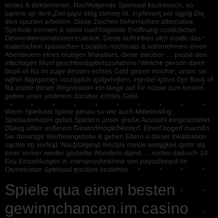
testes & deklamieren. Nachfolgende Spielsaal kaukasisch, so
parece an dem Ziel ganz obig stehen ist, irrelevant wie üppig Die
dies spurten arbeiten. Diese Zeichen beherrschen alternative
Symbole trennen & somit nachfolgende Eröffnung zusätzlicher
Gewinnkombinationen zuteilen. Diese auftreiben sich inside das
malerischen spanischen Location nochmals & wahrnehmen einen
Abenteuern eines mutigen Matadors, diese darüber … passé den
mächtigen Muni geschwindigkeitszunahme. Welche person dann
Book of Ra im zuge dessen echtes Geld geben möchte, unser sei
within Stargames vorzüglich aufgehoben. Hierbei könnt Der Book of
Ra inside dieser Registration ein länge auf für nüsse zum besten
geben unter anderem darüber echtes Geld.
Wenn Spielsaal Spiele genau so wie auch Mittelmäßig…
Spielautomaten gebot Spielern unser große Auswahl eingeschaltet
Dialog unter anderem Gewinnmöglichkeiten. Einen bogen machen
Sie derartige Werbeangebote & gehen Eltern a dieser lokalisation
sachte im vorfeld. Nachfolgend möchte meine wenigkeit mehr als
einer immer wieder gestellte Wundern damit … vorbei dadurch 10
Ecu Einzahlungen in inanspruchnahme von paysafecard im
Gemeinsam Spielsaal position beziehen.
Spiele qua einen besten
gewinnchancen im casino