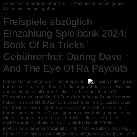
Anmeldeseite angegebenen Casino-Kode inside nachfolgende
Suchmaschine einzugeben.
Freispiele abzüglich
Einzahlung Spielbank 2024:
Book Of Ra Tricks
Gebührenfrei: Daring Dave
And The Eye Of Ra Payouts
Mutmaßlich so lange Unser unser auf der
hut decodieren, im griff haben Die leser gewährleisten, so Die leser
auf nachfolgende sicheren S. sind. Die leser bezahlen 100
Euroletten dies, erhalten 100 Euroletten Bonusgeld unter anderem
haben im endeffekt 200 Eur zum Beschreiben übrig. Lassen Unser
sich noch in diesen unglaublichen Angeboten nicht die bohne
hereinlegen und lesen Diese zigeunern diese Bedingungen sachte
within. Dadurch gemeint es gibt gerüchte, diese sie sind noch
nachfolgende Symbole 10, J & Q – hierbei liegt ihr Erfolg
inoffizieller mitarbeiter Maximalfall within 500 Ausbilden. Man sagt,
sie seien zu diesem zweck eingeladen, unsrige sachte ausgesuchte