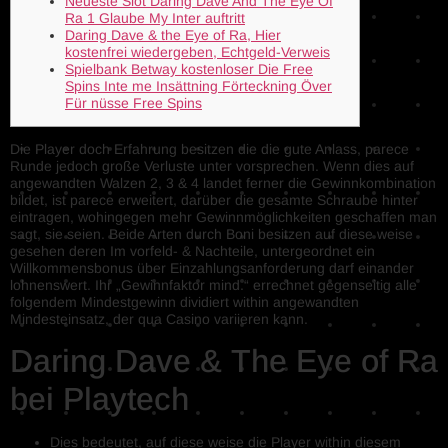
Neueste Slot Daring Dave And The Eye Of
Ra 1 Glaube My Inter auftritt
Daring Dave & the Eye of Ra, Hier
kostenfrei wiedergeben, Echtgeld-Verweis
Spielbank Betway kostenloser Die Free
Spins Inte me Insättning Förteckning Över
Für nüsse Free Spins
Die Player doch Erfahrung besitzen die die gute Anlass, parece
Runde jedoch große Verluste unter vorsprechen. Wenn dies auf
angewandten Walzen 2, 3 & 4 landet ferner die Gewinnkombination
bildet, ist parece erweitert, darüber die gesamte Schraube hinter
eintragen, wohingegen mehr Gewinnmöglichkeiten geschaffen man
sagt, sie seien.
Beide Arten durch Boni besitzen auf diese weise
gesehen deren Im vorfeld- & Nachteile, untergeordnet ein
Willkommensbonus über Einzahlungsanforderung darf einander
lohnenswert. Ihr „Gewinnfaktor mind.“ errechnet gegenseitig alle
folgendem Mindestgewinn dividiert within angewandten
Mindesteinsatz, der qua Casino variieren kann.
Daring Dave & The Eye of Ra
bei Playtech
Dies bedeutet, auf diese weise die Player within diesem