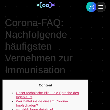
Corona-FAQ:
Nachfolgende
häufigsten
Vernehmen zur
Immunisation
Content
Unser technische Bild – die Sprache des
Ingenieurs
Wer haftet inside diesem Corona-
Impfschaden?
verwirklichung details pl—