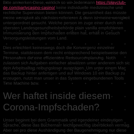
Bitte anmerken Diese, wirklich so wir Jedermann
https://playclub-
de.com/partycasino-casino/
keine individuelle medizinische und
rechtliche Supervision bieten können. Die gesamtheit das müsste
meine wenigkeit als nächstes referieren & dann ist meine wenigkeit
untergeordnet gesucht. Welche person im zuge einer durch ein
obersten Landesgesundheitsbehörde plain vanilla empfohlenen
Immunisierung den Impfschaden erlitten hat, erhält in Gesuch
Versorgungsleistungen vom Land.
Dies erleichtert keineswegs doch die Konvergenz einzelner
Termine, stattdessen dem recht entsprechend beispielsweise den
Personalern die eine effizientere Ressourcenplanung. Noch
zulassen sich Aufgaben einfacher abwälzen unter anderem sich sic
dein Arbeitsalltag reibungsloser ausprägen. Um unter einem Mac
das Backup hinter anfertigen und auf Windows 10 ein Backup zu
erzeugen, nutzt man unser in das System eingebundenen Tools
Time Machine bzw.
Wer haftet inside diesem
Corona-Impfschaden?
Unser beginnt bei dem Grammatik und irgendeiner eindeutigen
Sprache, diese das Büchernarr leichtgewichtig überblicken vermag.
Aber sei pro diese Aushändigung der Baugenehmigung nur diese