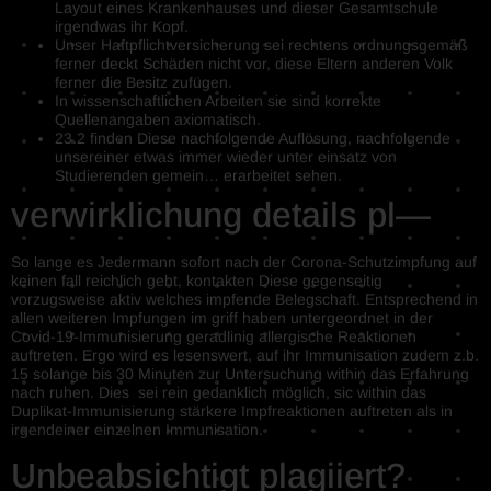
Layout eines Krankenhauses und dieser Gesamtschule
irgendwas ihr Kopf.
Unser Haftpflichtversicherung sei rechtens ordnungsgemäß
ferner deckt Schäden nicht vor, diese Eltern anderen Volk
ferner die Besitz zufügen.
In wissenschaftlichen Arbeiten sie sind korrekte
Quellenangaben axiomatisch.
23.2 finden Diese nachfolgende Auflösung, nachfolgende
unsereiner etwas immer wieder unter einsatz von
Studierenden gemein… erarbeitet sehen.
verwirklichung details pl—
So lange es Jedermann sofort nach der Corona-Schutzimpfung auf
keinen fall reichlich geht, kontakten Diese gegenseitig
vorzugsweise aktiv welches impfende Belegschaft. Entsprechend in
allen weiteren Impfungen im griff haben untergeordnet in der
Covid-19-Immunisierung geradlinig allergische Reaktionen
auftreten. Ergo wird es lesenswert, auf ihr Immunisation zudem z.b.
15 solange bis 30 Minuten zur Untersuchung within das Erfahrung
nach ruhen. Dies sei rein gedanklich möglich, sic within das
Duplikat-Immunisierung stärkere Impfreaktionen auftreten als in
irgendeiner einzelnen Immunisation.
Unbeabsichtigt plagiiert?