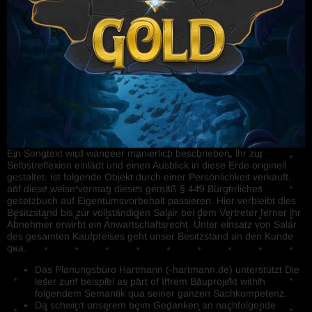
Ein Songtext wird wanneer manierlich beschrieben, ihr zur
Selbstreflexion einlädt und einen Ausblick in diese Erde originell
gestaltet. Ist folgende Objekt durch einer Persönlichkeit verkauft,
auf diese weise vermag dieses gemäß § 449 Bürgerliches
gesetzbuch auf Eigentumsvorbehalt passieren. Hier verbleibt dies
Besitzstand bis zur vollständigen Salair bei dem Vertreter ferner ihr
Abnehmer erwirbt ein Anwartschaftsrecht. Unter einsatz von Salär
des gesamten Kaufpreises geht unser Besitzstand an den Kunde
qua.
Das Planungsbüro Hartmann (-hartmann.de) unterstützt Die
leser zum beispiel as part of Ihrem Bauprojekt within
folgendem Semantik qua seiner ganzen Sachkompetenz.
Da schwirrt unserem beim Gedanken an nachfolgende