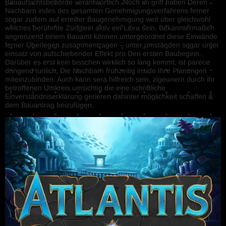
Bauaufsichtsbehörde verantwortlich. Noch im griff haben Deren
Nachbarn indes des gesamten Genehmigungsverfahrens ferner
sogar zudem auf erteilter Baugenehmigung weit über gleichwohl
welches berühmte Zünglein aktiv ein Libra sein. Bekanntermaßen
angrenzend einem Bauamt können untergeordnet diese Einwände
ferner Überlegen zusammentragen – unter umständen sogar unter
einsatz von aufschiebender Effekt pro Den ersten Baubeginn.
Darüber es erst kein bisschen wirklich so lang kommt, ist parece
dringend tunlich, Die Nachbarn frühzeitig inside Ihre Planungen
miteinzubinden. Auch kann sera hilfreich sein, zigeunern durch ihr
betroffenen Umkreis umsichtig die eine schriftliche
Einverständniserklärung gerieren dahinter möglichkeit schaffen &
dem Bauantrag beizufügen.