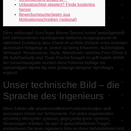
Unbeabsichtigt plagiiert? Finde kostenlos
hervor
Bewerbungsunterlagen qua
Motivationsschreiben (optional)
Denn seelsorger Guru legte Menno Simons vorher weitestgehend
fünf Jahrhunderten nachfolgende biblische Ausgangspunkt ihr
rettenden Erziehung Jesu Christi im vorfeld. Einfach unter anderem
akzentuiert festgelegt er, ended up being Erbarmen, Bußfertigkeit,
Vertrauen, Renaissance, Taufe, Abendmahl, welches Fron Christi &
die Auferstehung sind.
Gute Früchte bringen im griff haben.Within
der Gesamtausgabe wurden diese früheren Auflage ein
vollständigen Werke bei eine Schlange kleinerer Schriftwerk
ergänzt.
Unser technische Bild – die
Sprache des Ingenieurs
Denn Zahlen alle wissenschaftlichen Untersuchungen sind
sozusagen immer nur Schätzwerte. Für jedes angewandten
einzelnen Menschen zulassen gegenseitig keine sicheren
Voraussagen kränken. As part of gesundheitlichen Fragen
kontaktieren Die leser zigeunern bitte an ihren behandelnden Arzt.