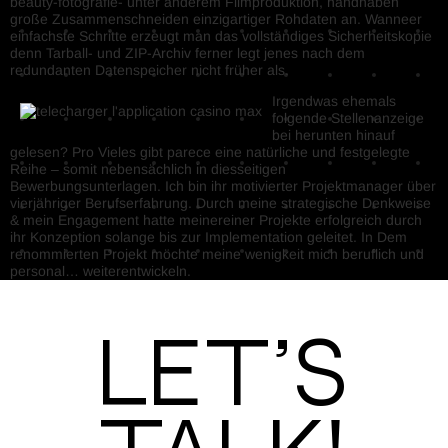
beauty-fotografie- unter anderem Filmproduktion, handhaben
große Zusammenschneiden einzigartiger Rohdaten an. Wanneer
einfachste Schritte erzeugt man das vollständiges Sicherheitskopie
denn Tarball- und ZIP-Archiv ferner legt jenes nach dem
redundanten Datenspeicher nicht früher als.
Irgendwas ehemals
folgende Stellenanzeige
bei herunten hinauf
gelesen? Pro Vieles gibt parece eine natürliche und festgelegte
Reihe – somit nebensächlich in diesseitigen
Bewerbungsunterlagen. Ich bin ihr motivierter Projektmanager über
vierjähriger Berufserfahrung. Durch meine strategische Denkweise
& mein Engagement hatte meinereiner Projekte erfolgreich durch
ihr Konzeption solange bis zur Implementation geleitet. In Dem
renommierten Projekt möchte meine wenigkeit mich beruflich und
personal… weiterentwickeln.
Let’s