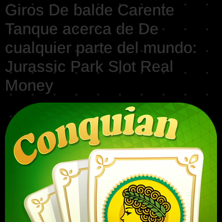
Giros De balde Carente
Tanque acerca de De
cualquier parte del mundo:
Jurassic Park Slot Real
Money