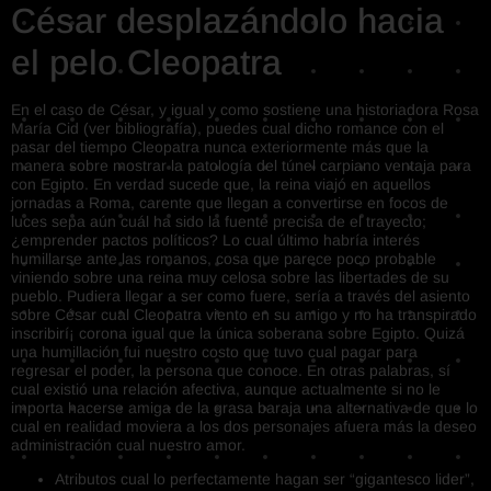
César desplazándolo hacia
el pelo Cleopatra
En el caso de César, y igual y como sostiene una historiadora Rosa
María Cid (ver bibliografía), puedes cual dicho romance con el
pasar del tiempo Cleopatra nunca exteriormente más que la
manera sobre mostrar la patologí­a del túnel carpiano ventaja para
con Egipto. En verdad sucede que, la reina viajó en aquellos
jornadas a Roma, carente que llegan a convertirse en focos de
luces sepa aún cuál ha sido la fuente precisa de el trayecto;
¿emprender pactos políticos? Lo cual último habría interés
humillarse ante las romanos, cosa que parece poco probable
viniendo sobre una reina muy celosa sobre las libertades de su
pueblo. Pudiera llegar a ser como fuere, serí­a a través del asiento
sobre César cual Cleopatra viento en su amigo y no ha transpirado
inscribirí¡ corona igual que la única soberana sobre Egipto. Quizá
una humillación fui nuestro costo que tuvo cual pagar para
regresar el poder, la persona que conoce. En otras palabras, sí
cual existió una relación afectiva, aunque actualmente si no le
importa hacerse amiga de la grasa baraja una alternativa de que lo
cual en realidad moviera a los dos personajes afuera más la deseo
administración cual nuestro amor.
Atributos cual lo perfectamente hagan ser “gigantesco lider”,