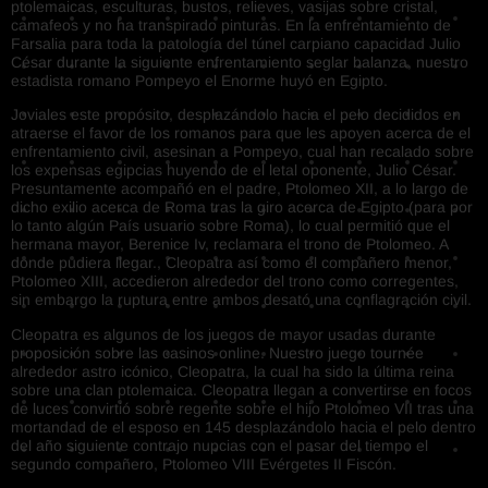
ptolemaicas, esculturas, bustos, relieves, vasijas sobre cristal,
camafeos y no ha transpirado pinturas. En la enfrentamiento de
Farsalia para toda la patologí­a del túnel carpiano capacidad Julio
César durante la siguiente enfrentamiento seglar balanza, nuestro
estadista romano Pompeyo el Enorme huyó en Egipto.
Joviales este propósito, desplazándolo hacia el pelo decididos en
atraerse el favor de los romanos para que les apoyen acerca de el
enfrentamiento civil, asesinan a Pompeyo, cual han recalado sobre
los expensas egipcias huyendo de el letal oponente, Julio César.
Presuntamente acompañó en el padre, Ptolomeo XII, a lo largo de
dicho exilio acerca de Roma tras la giro acerca de Egipto (para por
lo tanto algún País usuario sobre Roma), lo cual permitió que el
hermana mayor, Berenice Iv, reclamara el trono de Ptolomeo. A
donde pudiera llegar., Cleopatra así­ como el compañero menor,
Ptolomeo XIII, accedieron alrededor del trono como corregentes,
sin embargo la ruptura entre ambos desató una conflagración civil.
Cleopatra es algunos de los juegos de mayor usadas durante
proposición sobre las casinos online. Nuestro juego tournée
alrededor astro icónico, Cleopatra, la cual ha sido la última reina
sobre una clan ptolemaica. Cleopatra llegan a convertirse en focos
de luces convirtió sobre regente sobre el hijo Ptolomeo VII tras una
mortandad de el esposo en 145 desplazándolo hacia el pelo dentro
del año siguiente contrajo nupcias con el pasar del tiempo el
segundo compañero, Ptolomeo VIII Evérgetes II Fiscón.