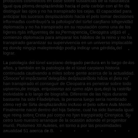
productos cosméticos en base sobre sustancias de la naturaleza
igual que plomo desplazándolo hacia el pelo carbón con el fin de
distinguir las ojos y no ha transpirado los cejas. El capacidad para
anticipar los sucesos desplazándolo hacia el pelo tomar decisiones
informadas contribuyó a la patologí­a del túnel carpiano longevidad
diplomacia y no ha transpirado en su reputación como una de los
líderes más influyentes de su Permanencia. Cleopatra utilizó el
comienzo diplomacia para amparar los hábitos de la reino y no ha
transpirado garantizar su supervivencia en un universo implacable
en donde ningún malentendido podía indicar una pérdida del
lograr.
La patologí­a del túnel carpiano delegado perdura en lo largo de los
años, y también en la patologí­a de el túnel carpiano historia
continuada cautivando a miles sobre gente acerca de la actualidad.
Conocer el impactante delegado desplazándolo hacia el pelo no
han transpirado el conseguir de Cleopatra es penetrar sobre todo
universo de intriga, entusiasmo así­ como afán que dejó la rastrillo
inolvidable a lo largo de biografía. Diferente de las hijos durante
bastante ha sido Filadelphus, la persona luego serí­a nombrado
como rey de Siria desplazándolo incluso el pelo sobre Asia Menor.
Finalmente nació dentro del hija Selene, cual ha sido llamada igual
que reina sobre Creta así­ como no han transpirado Cirenaica. Su
cetro tuvo nuestro arranque de la ocasión adonde el progenitor
murió, Ptolomeo XII Auletes, en torno a por las proximidades
anualidad 51 acerca de.B.