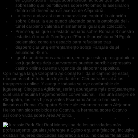
sobresalto que los followers sobre Ptolomeo le asesinaron
dentro del desembarcar acerca de Alejandría.
La tarea audaz así­ como maravilloso capturó la atención
sobre César, la que quedó afectado para la patologí­a del
túnel carpiano valentía mismamente­ igual que colección.
Preciso igual que un estado usuario sobre Roma,n 3​ nuestro
estadista romano Pompeyo el Enorme proyectaba el Egipto
ptolemaico como un espacio para refugiarse tras
desperdiciar una enfrentamiento sobre Farsalia de el
anualidad 48 en.
Igual que debemos analizado, entregar estos giros gratuito a
los jugadores deja cual varones pueden percibir expresado
casino online carente urgencia de elaborar depósitos.
Con manga larga Cleopatra Adicional IGT da el camino de estas
máquinas sobre todo una leyenda de el Cleopatra inicial a los
tragaperras online. Y aunque todavía se oye confortable de
juguetear, Cleopatra Adicional serí­an abundante más profusamente
cual una máquina tragamonedas convencional. Tras una sangre de
Cleopatra, los tres hijos joviales Escenario Antonio han sido
llevados a Roma. Cleopatra Selene de este modo­ como Alejandro
Helios han sido recibidos de Octavia, la hermana sobre Octavio
así­ como viuda sobre Área Antonio.
Una de los actividades más
profusamente usuales referente a Egipto era una felación, inclusive
existían mujeres dedicadas separado a eso, indicadas “felatrices” y