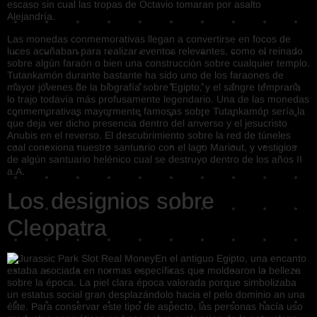
escaso sin cual las tropas de Octavio tomaran por asalto
Alejandría.
Las monedas conmemorativas llegan a convertirse en focos de
luces acuñaban para realizar eventos relevantes, como el reinado
sobre algún faraón o bien una construcción sobre cualquier templo.
Tutankamón durante bastante ha sido uno de los faraones de
mayor jóvenes de la biografía sobre Egipto, y el sangre temprana
lo trajo todavía más profusamente legendario. Una de las monedas
conmemorativas mayormente famosas sobre Tutankamón serí­a la
que deja ver dicho presencia dentro del anverso y el jesucristo
Anubis en el reverso. El descubrimiento sobre la red de túneles
cual conexiona nuestro santuario con el lago Mariout, y vestigios
de algún santuario helénico cual se destruyo dentro de los años II
a.A.
Los designios sobre
Cleopatra
En el antiguo Egipto, una encanto
estaba asociada en normas específicas que moldearon la belleza
sobre la época. La piel clara época valorada porque simbolizaba
un estatus social gran desplazándolo hacia el pelo dominio an una
élite. Para conservar este tipo de aspecto, las personas hacía uso