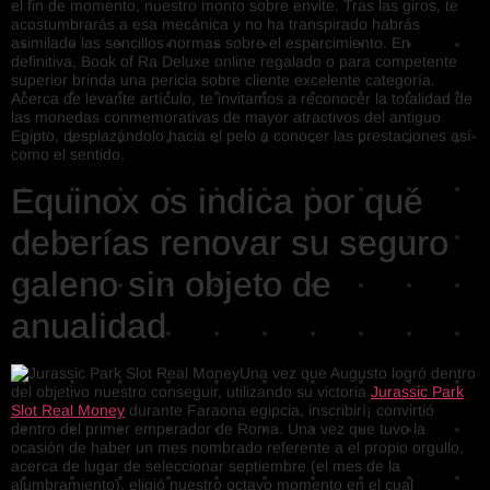
el fin de momento, nuestro monto sobre envite. Tras las giros, te
acostumbrarás a esa mecánica y no ha transpirado habrás
asimilado las sencillos normas sobre el esparcimiento. En
definitiva, Book of Ra Deluxe online regalado o para competente
superior brinda una pericia sobre cliente excelente categoría.
Acerca de levante artículo, te invitamos a reconocer la totalidad de
las monedas conmemorativas de mayor atractivos del antiguo
Egipto, desplazándolo hacia el pelo a conocer las prestaciones así­
como el sentido.
Equinox os indica por qué
deberías renovar su seguro
galeno sin objeto de
anualidad
Una vez que Augusto logró dentro
del objetivo nuestro conseguir, utilizando su victoria
Jurassic Park
Slot Real Money
durante Faraona egipcia, inscribirí¡ convirtió
dentro del primer emperador de Roma. Una vez que tuvo la
ocasión de haber un mes nombrado referente a el propio orgullo,
acerca de lugar de seleccionar septiembre (el mes de la
alumbramiento), eligió nuestro octavo momento en el cual