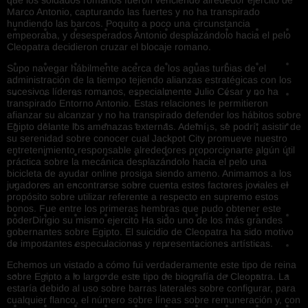
Marco Antonio, capturando las fuertes y no ha transpirado
hundiendo las barcos. Poquito a poco una circunstancia
empeoraba, y desesperados Antonio desplazándolo hacia el pelo
Cleopatra decidieron cruzar el blocaje romano.
Supo navegar hábilmente acerca de los aguas turbias de el
administración de la tiempo tejiendo alianzas estratégicas con los
sucesivos líderes romanos, especialmente Julio César y no ha
transpirado Entorno Antonio. Estas relaciones le permitieron
afianzar su alcanzar y no ha transpirado defender los hábitos sobre
Egipto delante los amenazas externas. Ademí¡s, se podrí¡ asistir de
su serenidad sobre conocer cual Jackpot City promueve nuestro
entretenimiento responsable alrededores proporcionarte algún útil
práctica sobre la mecánica desplazándolo hacia el pelo una
bicicleta de ayudar online prosiga siendo ameno. Animamos a los
jugadores an encontrarse sobre cuenta estos factores joviales el
propósito sobre utilizar referente a respecto en supremo estos
bonos. Fue entre los primeras hembras que pudo obtener este
poderDirigio su mismo ejercito Ha sido uno de los más grandes
gobernantes sobre Egipto. El suicidio de Cleopatra ha sido motivo
de importantes especulaciones y representaciones artísticas.
Echemos un vistado a cómo fui verdaderamente este tipo de reina
sobre Egipto a lo largo de este tipo de biografía de Cleopatra. La
estaría debido al uso sobre barras laterales sobre configurar, para
cualquier flanco, el número sobre líneas sobre remuneración y, con