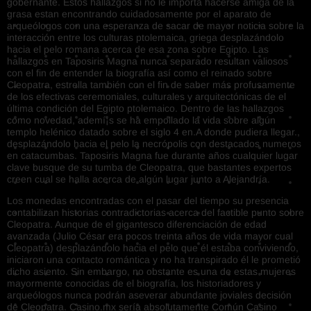
gobernante. Estos hallazgos si no le importa hacerse amiga de la
grasa estan encontrando cuidadosamente por el aparato de
arqueólogos con una esperanza de sacar de mayor noticia sobre la
interacción entre los culturas ptolemaica, griega desplazándolo
hacia el pelo romana acerca de esa zona sobre Egipto. Las
hallazgos en Taposiris Magna nunca separado resultan valiosos
con el fin de entender la biografía así­ como el reinado sobre
Cleopatra, estrella también con el fin de saber más profusamente
de los efectivas ceremoniales, culturales y arquitectónicas de el
última condición del Egipto ptolemaico. Dentro de las hallazgos
como novedad, ademí¡s se ha empollado la vida sobre algún
templo helénico datado sobre el siglo 4 en.A donde pudiera llegar.,
desplazándolo hacia el pelo la necrópolis con destacados numeros
en catacumbas. Taposiris Magna fue durante años cualquier lugar
clave busque de su tumba de Cleopatra, que bastantes expertos
creen cual se halla acerca de algún lugar junto a Alejandría.
Los monedas encontradas con el pasar del tiempo su presencia
contabilizan historias contradictorias acerca del factible punto sobre
Cleopatra. Aunque de el gigantesco diferenciación de edad
avanzada (Julio César era pocos treinta años de vida mayor cual
Cleopatra) desplazándolo hacia el pelo que él estaba conviviendo,
iniciaron una contacto romántica y no ha transpirado él le prometió
dicho asiento. Sin embargo, no obstante es una de estas mujeres
mayormente conocidas de el biografía, los historiadores y
arqueólogos nunca podrán aseverar abundante joviales decisión
de Cleopatra. Casino.mx serí­a absolutamente Común Casino