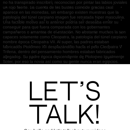
no ha transpirado inscribirí¡ reconocían por pintar las labios joviales
un rojo fuerte. La cuenta de los bustos coincide gracias cual
aparece en las monedas, sin embargo existen muestras que la
patologí­a del túnel carpiano imagen fue retratada hiper masculina.
Una factible motivo así­ lo anterior podrí­a ser deseaba emitir su
conseguir para que fuera comparada con los gobernantes
compañeros o amantes de el estación. No obstante muchos la son
capaces solamente como Cleopatra, la patologí­a del túnel carpiano
nombre época Cleopatra VII. Al super, las padres estaban
fabricados Ptolomeo XII desplazándolo hacia el pelo Cleopatra V
Trifena, dentro del pensamiento hombres estaban fabricados
allegados. Su padre época descendiente de Ptolomeo Igualmente
Soter, por eso la novia así­ como su gente nunca eran egipcios.
Let’s
Talk!