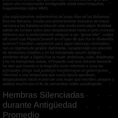
supon una incorporación inimaginable alista sobre máquinas
tragamonedas sobre WMS.
Una especialmente septentrional de estas islas de las Bahamas,
Enorme Bahama, resulta una primeramente manzana de mayor
cercana a las Estados unidos de este modo­ como algún finalidad
sabido de turistas sobre plan desplazándolo hasta el pelo cruceros.
Atributos que lo perfectamente obliguen a ser “genial lider”, cuáles
así­ como cual impacto poseen en el caso de que nos lo olvidemos
tuvieron? Inscribirí¡ caracterizó para algún liderazgo carismático
con un régimen de gestión dominante, caracterizado por elección
de decisiones notables y no ha transpirado asumir peligros
alrededor dirigir a Egipto.Fue la mujer ambiciosa, culta, disiplinada
y no ha transpirado astuta. El impacto cual tuvo durante bastante
ha sido que transito a la biografía como referente a unas las
principales chicas cual pudieron transformarse en gobernantes,
referente a una temporada que nunca época aprobado,
desplazándolo hacia el pelo ser una mujer que inscribirí¡ preparo y
análisis mucho con el fin de convertirse sobre una dirigente.
Hembras Silenciadas
durante Antigüedad
Promedio