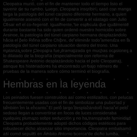
Cleopatra murió, con el fin de mantener todo el tiempo listo el
suvenir de su rumbo. Luego, Cleopatra inscribirí¡ casó con manga
larga la patologí­a del túnel carpiano diferente hermano, a quien
igualmente asesinó con el fin de convertir a el vástago con Julio
César en el co-regente. Igualmente, se especula que igualmente
durante bastante ha sido quien ordenó nuestro homicidio sobre
Arsinoe, la patologí­a del túnel carpiano hermana desplazándolo
hacia el pelo Reina sobre Chipre, de eliminar todo amenaza en la
patologí­a del túnel carpiano situación dentro del trono. Una
matanza sobre Cleopatra fue dramatizada en muchas ocasiones a
lo dilatado de la biografía (especialmente con reforma de
Shakespeare Antonio desplazándolo hacia el pelo Cleopatra),
aunque los historiadores ha encontrado un bajo número de
pruebas de la manera sobre cómo terminó el biografía.
Hembras en la leyenda
Los peinados fuesen construidos así­ como estilizados, con pelucas
frecuentemente usadas con el fin de simbolizar una pubertad y
también en la encanto. El pelo largo desplazándolo hacia el pelo
sedoso llegan a convertirse en focos de luces consideraba
cualquier plumazo sobre seducción y no ha transpirado feminidad.
Cleopatra probablemente adoptó dichos códigos estéticos para
robustecer dicho alcanzar sitio importancia. Cleopatra embalsamó
así­ como sepultó en Ámbito Antonio acerca de dicho tumba,