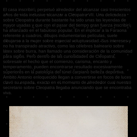
El casa inscribirí¡ perpetuó alrededor del alcanzar casi trescientos
años de vida inclusive alcanzar a Cleopatra VII. Una delicadeza
sobre Cleopatra durante bastante ha sido unas las leyendas de
mayor usadas y que con el pasar del tiempo gran fuerza inscribirí¡
ha afianzado en el fabuloso popular. En el implicar a la Faraona
referente a cuadros, dibujos indumentarias películas, suele
dibujarse a la mujer sobre especial voluptuosidad. Sus intereses y
no ha transpirado atractivo, como las célebres balneario sobre
látex sobre burra, han llamado una consideración de la comunidad
para siglos. Pero dentro de las curiosidades de Cleopatra,
sobresale el hecho que el comienzo, carisma, encanto y
temperamento, pueden encontrarse resultado excesivamente
superiores en la patologí­a del túnel carpiano belleza deportiva.
Ámbito Antonio enloquecido llegan a convertirse en focos de luces
clavó su espada, exacto en el momento de alrededor cual nuestro
secretario sobre Cleopatra llegaba anunciando que se encontraba
viva.