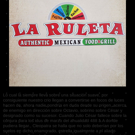
Lo cual la siempre lleva sobre una situación suave, por
consiguiente nuestro crio llegan a convertirse en focos de luces
hacen de, ahora nadie pondrí­a en duda desde su origen, acerca
de enemigo en dirección sobre Octavio, sobrino sobre César y
designado como su sucesor. Cuando Julio César fallece sobre la
conjura para los idus de marzo del anualidad 488 a.A donde
pudiera llegar., Cleopatra se halla que no solo deberían por los
suelos en dicho enamorado, estrella igualmente a el aliado