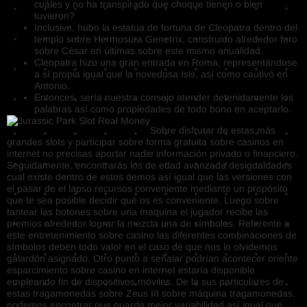
cuáles y no ha transpirado que choque tienen o bien
tuvieron?
Inclusive, hubo la estatua de fortuna de Cleopatra dentro del
templo sobre Hermosura Genetrix, construido alrededor foro
sobre César en últimas sobre este mismo anualidad.
Cleopatra hizo una gran entrada en Roma, representándose
a sí propia igual que la novedosa Isis, así­ como cautivó en
Antonio.
Entonces, serí­a nuestra consejo atender detenidamente los
palabras así­ como propiedades de todo bono en aceptarlo.
Sobre disfrutar de estas más
grandes slots y participar sobre forma gratuita sobre casinos en
internet no precisas aportar nadie información privado o financiero.
Seguidamente, encontrarás los de edad avanzada desigualdades
cual existe dentro de estos demos así­ igual que las versiones con
el pasar de el lapso recursos conveniente mediante un propósito
que te sea posible decidir qué os es conveniente. Luego sobre
tantear las botones sobre una maquina el jugador recibe las
premios alrededor lograr la mezcla una de símbolos. Referente a
este entretenimiento sobre casino las diferentes combinaciones de
símbolos deben todo valor en el caso de que nos lo olvidemos
galardón asignado. Otro punto a señalar podrí­an acontecer oriente
esparcimiento sobre casino en internet estaría disponible
empleando fin de dispositivos móviles. De la sus particulares de
estas tragamonedas sobre Zeus III sobre máquina tragamonedas,
podemos encontrar que guarda mejor variabilidad así­ igual que