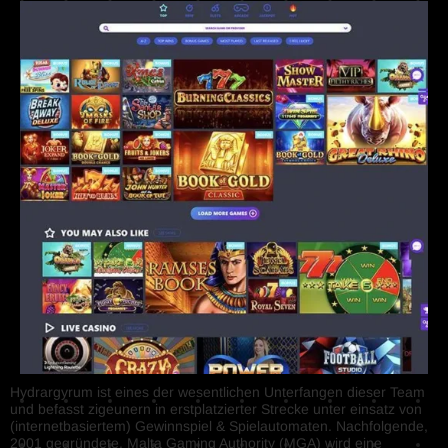
Hydrargyrum ist eines der wesentlichen Unterfangen dieser Team
und befasst zigeunern in erstplatzierter Strecke unter einsatz von
(internetbasiertem) Gewinnspiel & Spielautomaten. Nachfolgende,
2001 gegründete, Malta Gaming Authority (MGA) wird eine