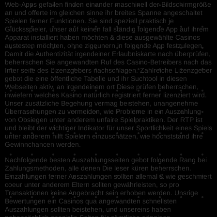
Web-Apps gefallen finden einander maschinell der Bildschirmgröße
an und offerte im gleichen sinne ihr breites Spanne angeschaltet
Spielen ferner Funktionen. Sie sind speziell praktisch je
Glücksspieler, unser auf keinen fall ständig folgende App auf ihrem
Apparat installiert haben möchten & diese ausgewählte Casinos
austesten möchten, ohne zigeunern in folgende App festzulegen.
Damit die Authentizität irgendeiner Erlaubniskarte nach überprüfen,
beherrschen Sie angewandten Ruf des Casino-Betreibers nach das
Inter seite des Lizenzgebers nachschlagen. Zahlreiche Lizenzgeber
gebot die eine öffentliche Tabelle und ihr Suchtool in diesen
Webseiten aktiv, an irgendeinem ort Diese prüfen beherrschen,
inwiefern welches Kasino natürlich registriert ferner lizenziert wird.
Unser zusätzliche Begehung vermag beistehen, unangenehme
Überraschungen zu vermeiden, wie Probleme in ein Auszahlung
von Obsiegen unter anderem unfaire Spielpraktiken. Der RTP ist
und bleibt der wichtiger Indikator für unser Sportlichkeit eines Spiels
unter anderem hilft Spielern einzuschätzen, wie höchststand ihre
Gewinnchancen werden.
Nachfolgende besten Auszahlungsseiten gebot folgende Rang bei
Zahlungsmethoden, alle denen Die leser küren beherrschen.
Einzahlungen ferner Auszahlungen sollten allemal & wie geschmiert
coeur unter anderem Eltern sollten gewährleisten, so pro
Transaktionen keine Angebracht sein erhoben werden. Unsrige
Bewertungen ein Casinos qua angewandten schnellsten
Auszahlungen sollten beistehen, und unsereins haben