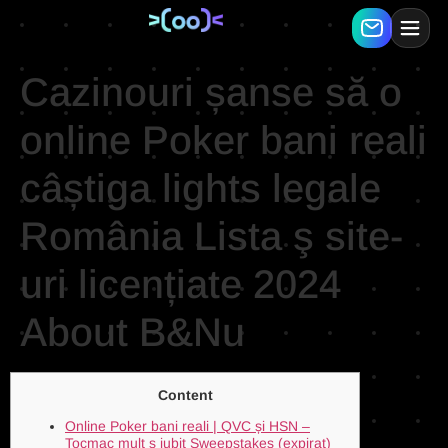
Cazinouri șanse să o
online Poker bani reali
câștiga lights legale
România Lista ş site-
uri licențiate 2024
About B&Nu
Content
Online Poker bani reali | QVC și HSN –
Tocmac mult ş iubit Sweepstakes (expirat)