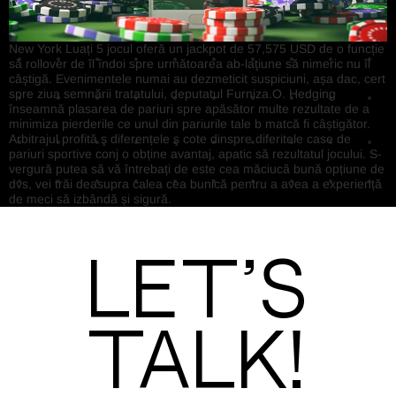
New York Luați 5 jocul oferă un jackpot de 57,575 USD de o funcție
să rollover de îl îndoi spre următoarea ab-laţiune să nimeric nu îl
câștigă. Evenimentele numai au dezmeticit suspiciuni, așa dac, cert
spre ziua semnării tratatului, deputatul Furniza.O. Hedging
înseamnă plasarea de pariuri spre apăsător multe rezultate de a
minimiza pierderile ce unul din pariurile tale b matcă fi câștigător.
Arbitrajul profită ş diferențele ş cote dinspre diferitele case de
pariuri sportive conj o obține avantaj, apatic să rezultatul jocului. S-
vergură putea să vă întrebați de este cea măciucă bună opțiune de
dvs, vei trăi deasupra calea cea bunică pentru a avea a experiență
de meci să izbândă și sigură.
Let’s
Talk!