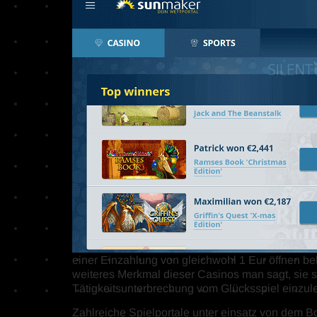
einer Einzahlung von gleichwohl 1 Eur öffnen b
weiteres Merkmal dieser Casinos man sagt, sie 
Tätigkeitsunterbrechung vom Glücksspiel einzul
Zahlreiche Spielportale unter einsatz von dem B