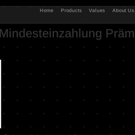
Home
Products
Values
About Us
 Mindesteinzahlung Präm