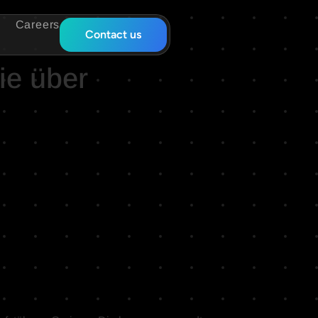
Careers
Contact us
ie über