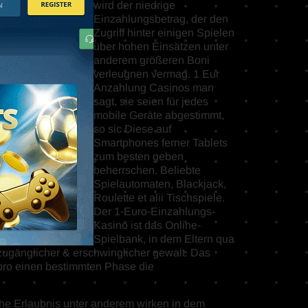
wird der niedrige
Einzahlungsbetrag, der den
Zugriff hinter einigen Spielen
über hohen Einsätzen unter
anderem größeren Boni
verleugnen vermag. 1 Eur
Anzahlung Casinos man
sagt, sie seien für jedes
mobile Geräte abgestimmt,
so sic Diese auf
Smartphones ferner Tablets
zum besten geben
beherrschen. Beliebte
Spielautomaten, Blackjack,
Roulette et alii Tischspiele.
Der 1-Euro-Einzahlungs-
Kasino ist das Online-
Spielbank, in dem Eltern qua
zugänglicher & erschwinglicher gewalt. Das
 pro einen bestimmten Phase die
sche Erlaubnis unter anderem wirken in dem