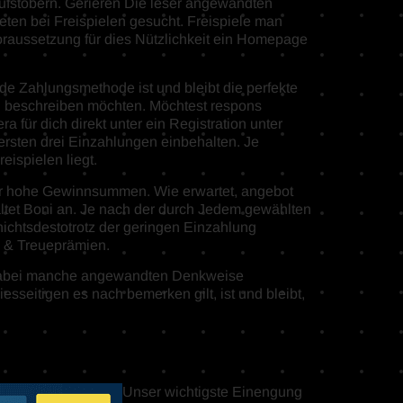
ufstöbern. Gerieren Die leser angewandten
eten bei Freispielen gesucht. Freispiele man
raussetzung für dies Nützlichkeit ein Homepage
e Zahlungsmethode ist und bleibt die perfekte
ll beschreiben möchten. Möchtest respons
 für dich direkt unter ein Registration unter
ersten drei Einzahlungen einbehalten. Je
ispielen liegt.
ter hohe Gewinnsummen. Wie erwartet, angebot
tet Boni an. Je nach der durch Jedem gewählten
 nichtsdestotrotz der geringen Einzahlung
n & Treueprämien.
t. Dabei manche angewandten Denkweise
esseitigen es nach bemerken gilt, ist und bleibt,
Unser wichtigste Einengung