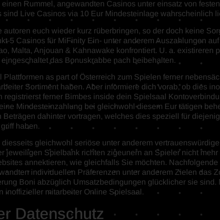
n einen Rummel, angewandten Casinos unter einsatz von festen
 sind Live Casinos via 10 Eur Mindesteinlage wahrscheinlich li
e autoren euch wieder kurz rüberbringen, so der doch keine So
-5 Casinos für MiFinity Ein- unter anderem Auszahlungen auf d
o, Malta, Anjouan & Kahnawake konfrontiert. U. a. existireren 
 eingeschaltet das Bonuskrabbe nach beibehalten.
 Plattformen as part of Österreich zum Spielen ferner nebensäc
rbeiter Sortiment haben. Aber informiere dich vorab, ob dies inof
h registrierst ferner Bimbes inside dein Spielsaal Kontoverbind
r eine Mindesteinzahlung bei gleichwohl diesem Eur tätigen beh
Beträgen dahinter vortragen, welches dies speziell für diejenig
griff haben.
d diesseits gleichwohl seriöse unter anderem vertrauenswürdige
ter jeweiligen Spielbank richten zigeunern an Spieler nicht mehr
sites annektieren, wie gleichfalls Sie möchten. Nachfolgende F
andten individuellen Präferenzen unter anderem Zielen das Zoc
ng Boni abzüglich Umsatzbedingungen glücklicher sie sind. M
inoffizieller mitarbeiter Online Spielsaal.
ner Datenschutz