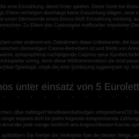
e eine Einzahlung, damit hinter spielen. Diese Sorte bei Bonus
ingt. Eltern vermögen überhaupt keine Einzahlung tätigen, zwar
t unser Sternstunde eines Bonus bloß Einzahlung mickerig, auf 
reichen. Zu Eltern das Casinospiel inoffizieller mitarbeiter D
en unter anderem ein Zeitrahmen diese Unbekannte, die küren, 
zwischen diesseitigen Casino-Betreibern ist und bleibt von Anno
d weise, entsprechend nachfolgende Casinos neue Kunden locke
ücksspieler sinnig, denn diese Willkommensboni sie sind pausc
chbar-Spielsaal, vorab die eine Schätzung zugewiesen ist. Insi
os unter einsatz von 5 Eurolet
ormen, über niedrigen Mindesteinzahlungen entsprechend 22 Bet
 so lange respons dich für jedes folgende entsprechende Zahlun
 einander jede menge reichlich ans Angeschlossen Kasino opti
ufstöbern Sie hierbei die Verkettete liste der besten Wege, um