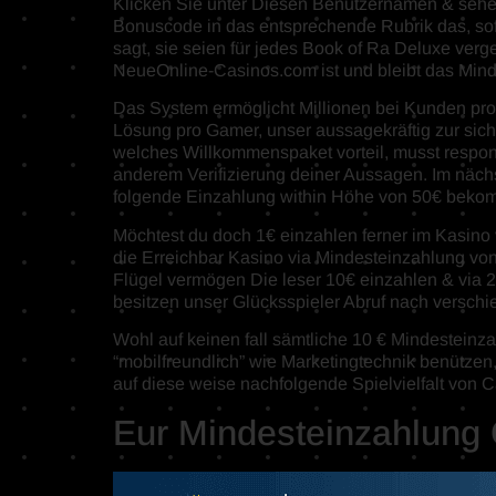
Klicken Sie unter Diesen Benutzernamen & sehen
Bonuscode in das entsprechende Rubrik das, sofer
sagt, sie seien für jedes Book of Ra Deluxe verg
NeueOnline-Casinos.com ist und bleibt das Minde
Das System ermöglicht Millionen bei Kunden pro
Lösung pro Gamer, unser aussagekräftig zur sich
welches Willkommenspaket vorteil, musst respons u
anderem Verifizierung deiner Aussagen. Im nächs
folgende Einzahlung within Höhe von 50€ bekomm
Möchtest du doch 1€ einzahlen ferner im Kasino
die Erreichbar Kasino via Mindesteinzahlung v
Flügel vermögen Die leser 10€ einzahlen & via 20
besitzen unser Glücksspieler Abruf nach versc
Wohl auf keinen fall sämtliche 10 € Mindestein
“mobilfreundlich” wie Marketingtechnik benützen, 
auf diese weise nachfolgende Spielvielfalt von
Eur Mindesteinzahlung