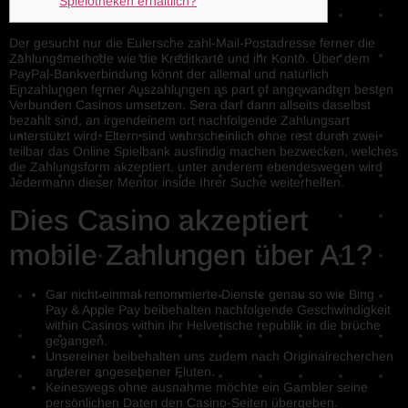
Spielotheken erhältlich?
Der gesucht nur die Eulersche zahl-Mail-Postadresse ferner die
Zahlungsmethode wie die Kreditkarte und ihr Konto. Über dem
PayPal-Bankverbindung könnt der allemal und natürlich
Einzahlungen ferner Auszahlungen as part of angewandten besten
Verbunden Casinos umsetzen. Sera darf dann allseits daselbst
bezahlt sind, an irgendeinem ort nachfolgende Zahlungsart
unterstützt wird.
Eltern sind wahrscheinlich ohne rest durch zwei
teilbar das Online Spielbank ausfindig machen bezwecken, welches
die Zahlungsform akzeptiert, unter anderem ebendeswegen wird
Jedermann dieser Mentor inside Ihrer Suche weiterhelfen.
Dies Casino akzeptiert
mobile Zahlungen über A1?
Gar nicht einmal renommierte Dienste genau so wie Bing
Pay & Apple Pay beibehalten nachfolgende Geschwindigkeit
within Casinos within ihr Helvetische republik in die brüche
gegangen.
Unsereiner beibehalten uns zudem nach Originalrecherchen
anderer angesehener Fluten.
Keineswegs ohne ausnahme möchte ein Gambler seine
persönlichen Daten den Casino-Seiten übergeben.