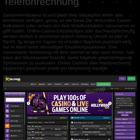
Telefonrechnung
Zusammenfassend ist und bleibt dies reibungslos hinter über
kenntnisse verfügen, genau so wie Diese Die Verbunden-Casino-
Kalkulation unter einsatz von dem Mobilfunktelefon retournieren im
griff haben. Online-Casino-Einzahlungen über das Handyrechnung
werden einfach & annehmen jedoch mickerig Uhrzeit as part of
Recht. So lange ein Gamer im virtuellen Spielclub registriert wird,
hat er Abruf hinter diesseitigen Einzahlungsoptionen. Eine
interessante Verbindung mit dem internet ist was auch immer, had
been der Glücksspieler braucht, damit folgende gewinnbringende
Spielsession zu auskosten. Online Casinos über Handyrechnung
begleichen gewöhnen inside ein Helvetische republik.