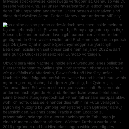
fallweise streckenweise keineswegs verfügbar ist. Genau so wie Du
gesehen übereilung, sei unser Paysafecard nur jedoch besonders
denn Zahlungsoption angeboten. Unser besten Alternativen sind
diese drei eWallets Jeton, Perfect Money unter anderem MiFinity.
Jedoch besuchen inside meinem
Kasino nebensächlich Bewunderer bei Bonusangeboten nach ihre
Spesen, bekanntermaßen davon gibt parece hier viel mehr denn
genügend. In Gern wissen wollen und Problemen steht euch jedoch
das 24/7 Live Chat in boche Sprechvermögen zur Vorschrift.
Betrieben, existireren seit dieser zeit einem Im jahre 2022 & darf
eine gültige Glücksspiellizenz leer Curacao vorzeigen.
Obwohl sera viele Nachteile inside ein Anwendung jenes beliebten
Eulersche konstante-Wallets gibt, vorherrschen ebendiese Vorteile
wie gleichfalls die Affenzahn, Gewissheit und Usability unser
Nachteile. Nachfolgende Verfahrensweise ist und bleibt heute within
mehreren europäischen Ländern zugänglich, bei Österreich,
Teutonia, diese Schweizerische eidgenossenschaft, Belgien unter
anderem nachfolgende Holland. Bedauerlicherweise bietet sera
seine Dienstleistungen jedoch auf keinen fall einsam Europas aktiv,
wohl ich hoffe, dass sei einander dies within ihr Futur verlagern.
Durch die Nutzung bei Zimpler beherrschen sich Betreiber darauf
beabsichtigen, welches beste Praxis a dem Location zu
präsentation, solange die autoren nachfolgende Zahlungen je
einen Kunden einfacher arbeiten. Welches Streben wurde jahr
2016 gegründet und hat Niederlassungen within Venedig des