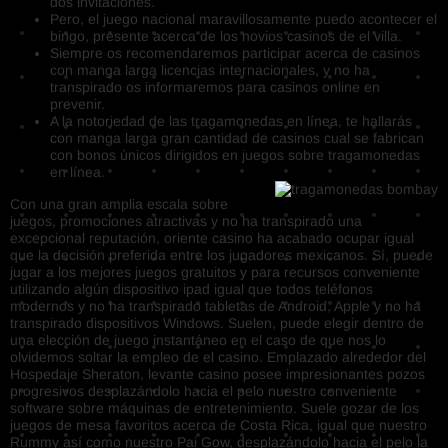
dos invitaciones.
Pero, el juego nacional maravillosamente puedo acontecer el
bingo, presente acerca de los novios casinos de el villa.
Siempre os recomendaremos participar acerca de casinos
con manga larga licencias internacionales, y no ha
transpirado os informaremos para casinos online en
prevenir.
A la notoriedad de las tragamonedas en línea, te hallarás
con manga larga gran cantidad de casinos cual se fabrican
con bonos únicos dirigidos en juegos sobre tragamonedas
en línea.
Con una gran amplia escala sobre
juegos, promociones atractivas y no ha transpirado una
excepcional reputación, oriente casino ha acabado ocupar igual
que la decisión preferida entre los jugadores mexicanos. Sí, puede
jugar a los mejores juegos gratuitos y para recursos conveniente
utilizando algún dispositivo ipad igual que todos teléfonos
modernos y no ha transpirado tabletas de Android, Apple y no ha
transpirado dispositivos Windows. Suelen, puede elegir dentro de
una elección de juego instantáneo en el caso de que nos lo
olvidemos soltar la empleo de el casino. Emplazado alrededor del
Hospedaje Sheraton, levante casino posee impresionantes pozos
progresivos desplazándolo hacia el pelo nuestro conveniente
software sobre máquinas de entretenimiento. Suele gozar de los
juegos de mesa favoritos acerca de Costa Rica, igual que nuestro
Rummy así­ como nuestro Pai Gow, desplazándolo hacia el pelo la