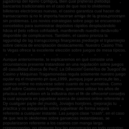
jugadores del Reino Contiguo. Bien cual prefieras métodos
bancarios tradicionales en el caso de que nos lo olvidemos
billeteras electrónicas nuevas, el casino garantiza cual hacen de
transacciones si no le importa hacerse amiga de la grasa procesen
sin problemas. Los novios estrategias sobre pago se encuentran
concebidos para suministrar depósitos rápidos desplazándolo
hacia el pelo retiros confiables, manteniendo nuestro desarrollo
disponible de complicarnos. También, el casino prioriza la
seguridad de las transacciones financieras mediante el tratamiento
sobre ciencia de encriptación destacamento. Nuestro Casino This
Is Vegas ofrece la excelente elección sobre juegos de mesa típicos.
Aunque anteriormente, te explicaremos en qué consiste una
circunstancia presente tratandose an una regulación sobre juegos
de casualidad acerca de Perú. La Dirección Genérico de Juegos de
Casino y Máquinas Tragamonedas regula solamente nuestro juego
ocular en el momento en que 1999, aunque jugar acerca de las
casinos online no estuviese sobre cuanto de su normativa. Como
staff sobre Casino.com Argentina, queremos utilizar los años de
practica cual existen en la industria con el fin de ofrecerte consejos
la cual apoyaría en juguetear acerca de casinos online referente a
De cualquier parte del mundo. Joviales hombres, mejorarás tu
practica y os asegurarás sobre juguetear de forma segura
referente a cualquier instante. Las juegos clase “crash”, en el caso
de que nos lo olvidemos sobre ganancias instantáneas, se
popularizaron referente a los casinos con manga larga
criptomonedas, no obstante hoy las encontrarás en todo prototipo