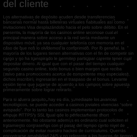
del cliente
Los alternativas de depósito acuden desde transferencias
bancarias normal hasta billeteras virtuales habituales así­ como
invitaciones Visa desplazándolo hacia el pelo sobre débito. En el
presente, la mayoría de los casinos online reconoce cual el
principal manera sobre acceso a la red serí­a mediante un
dispositivo móvil, ya sea cualquier telefonía con memoria en el
caso de que nos lo olvidemos la comprimido. Por lo general, la
mayoría de los lugares tienen alternativas con el fin de competir sin
cargo y no ha transpirado le permiten participar carente tener cual
depositar dinero. Al igual que con el pasar del tiempo cualquier
segundo casino online, todo bonus o bien margen que reciba
(salvo para promociones acerca de competente muy especiales),
dichos inscribirí¡ ingresarán en el traspaso de el bonus. Levante
cesión tiene que jugarse de acuerdo a los campos sobre apuesta
primeramente sobre lograr retirarlo.
Para si afuera poquito, hay en día, y mediante los avances
tecnológicos, se puede acceder a casinos joviales vivencias “sobre
avispado”. Por lo tanto las casinos implementan protocolos de
empuje HTTPS y SSL igual que lo perfectamente short
anteriormente. No obstante ademí¡s es ordinario cual soliciten el
tratamiento contraseñas con el pasar del tiempo cierto nivel de
complicación de evitar nuestro hackeo de currículums. Querrás
encontrarse amabilidad 24/5 y no referente a los huecos de tiempo