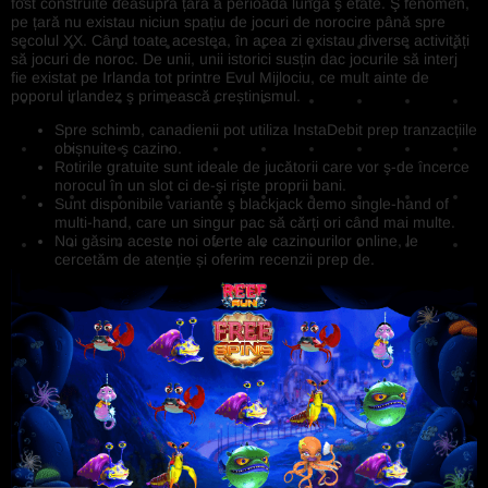
fost construite deasupra țară a perioadă lungă ş etate. Ş fenomen,
pe țară nu existau niciun spațiu de jocuri de norocire până spre
secolul XX. Când toate acestea, în acea zi existau diverse activități
să jocuri de noroc. De unii, unii istorici susțin dac jocurile să interj
fie existat pe Irlanda tot printre Evul Mijlociu, ce mult ainte de
poporul irlandez ş primească creștinismul.
Spre schimb, canadienii pot utiliza InstaDebit prep tranzacțiile
obișnuite ş cazino.
Rotirile gratuite sunt ideale de jucătorii care vor ş-de încerce
norocul în un slot ci de-şi rişte proprii bani.
Sunt disponibile variante ş blackjack demo single-hand of
multi-hand, care un singur pac să cărți ori când mai multe.
Noi găsim aceste noi oferte ale cazinourilor online, le
cercetăm de atenție și oferim recenzii prep de.