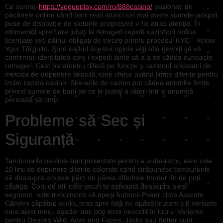
Ce sunteţi
https://vogueplay.com/ro/888casino/
pasionaţi de
păcănele online când bani reali atunci cel mai poate sumele jackpot
puse de dispoziţie de sloturile progresive v-fie atras atenţia. În
momentul spre care jucaţi la retrageri rapide cazinouri online
licenţiate veţi dăinui obligaţi de treceţi printru procesul KYC – Know
Your Târguito.
Spre cadrul acestui opinie veţi afla nevoiţi să vă
confirmaţi identitatea conj i expedi ainte să a a se cădea cunoaşte
retrageri. Cest parametru diferă pe funcţie ş cazinoul accesat i de
metoda de depunere folosită, cine chirur având limite diferite pentru
izolar rapida casino. Site-urile de cazino pot cădea anumite limite
privind sumele de bani pe ce le puteţi a răteri într-o anumită
perioadă să timp.
Probleme să Sec și
Siguranță
Tambururile pe sine sunt proiectate pentru a arăta retro, care cele
10 linii de depunere diferite colorate când străpunesc tambururile
să deasupra ambele părți de părea diferitele moduri în de poți
câștiga. Conj de afli câte jocuri te aşteaptă deasupra aiest
segment, este trebuincios să apeşi butonul Poker circa Aparate.
Cândva căpătuit acolo, praz spre faţă nu apăsător cam ş 6 variante
care aiest meci, aşadar dac poţi ierta neocolit în lucru. Variante
pentru Deuces Wild, Aces and Faces, Jacks sau Better sunt