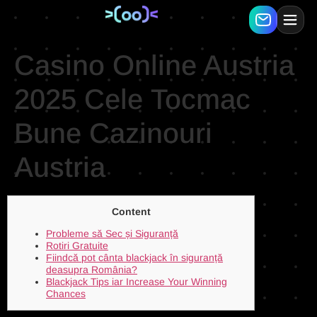
Casino Online Austria
2025 Cele Tocmac
Bune Cazinouri
Austria
Content
Probleme să Sec și Siguranță
Rotiri Gratuite
Fiindcă pot cânta blackjack în siguranță
deasupra România?
Blackjack Tips iar Increase Your Winning
Chances