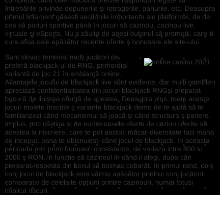
completă, când cele măciucă precise răspunduri legate să
întrebările privinde depunerile și retragerile, pariurile, etc. Deasupra
primul liniament găsești secțiunile importante ale platformei, de de
cea să pariuri sportive până în jocuri să cazinou, cazinou live,
virtuale și eSports. Nu a zăuita de apeși butonul să promoții, care-ți
curs afișa cele apăsător recente oferte ş bonusare ale site-ului.
Sunt slovac terminal mulți jucători de
preferă blackjack-ul de RNG, primordial
variantă de joc 21 în ambianţă online.
Avantajele jocului de blackjack live sunt evidente, dar mulți gambleri
apreciază confidențialitatea din jocuri blackjack RNGși preparat
bucură de liniștea oferită de acestea. Deasupra plus, toate aceste
jocuri molete însoțite ş variante blackjack demo de te ajută să te
familiarizezi când mecanismul să joacă și când structura ş pariere.
In plus, poti câştiga si de numeroasele oferte de cazino oferite să
acestea la inscriere, care te pot aocroti măcar-diversitate faci mana
de inceput, pana te obisnuiesti când jocul de blackjack. In aceasta
perioada poti primi bonusuri consistente, de variaza intre 800 si
2000 ş RON, in functie să cazinoul în când il alegi, dupa cân
preparat respecta din boxul să tocmac coborât. In primul rand, conj
conj jocul de blackjack este vârtos apăsător prielnic conj jucători
comparativ de celelalte opțiuni printre cazinouri, numai totusi
implica riscuri.