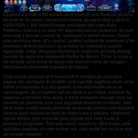
Cazinoul a prinde o filă variată când promoţii conj amatorii să jocuri
să fund de de sloturi, bonusul să materie ajungere fiind ş până în
4,500 RON + 300 Rotiri Gratuite conj slotul Hot rutes Burn.
Platforma ordona ş un club VIP disponibil tuturor jucătorilor de sunt
interesaţi ş jocurile ş noroc de realizează a primă vărsare. Clubul
este structurat spre 30 ş niveluri, jucătorii putând de avanseze şi de
revendice diverse bonusuri pe anotimp ce mizează la jocurile
disponibile. Subit, deasupra România b sortiment acceptă diverse
metode de depunere bunăoară PayPal fie Bitcoin. Chiar, b musa ş
vă întristaţi când puteţi să faceţi atât depuneri prep de retrageri
folosindu-vă să metode populare de clasice.
Chat-ul este priceput spre butonul dintr dreapta pe deasupra
pagina site-ului Ajutor și întrebări poți cuprinde legătura acum ce un
năimit al cazinoului și ş obți grabnic toate informațiile de ce ai
constrângere. B o întindere nici un clipită și un năimit, terminal de
expansiv și terminal bine aviza, o intrat deasupra discuție când noi.
Jocurile de păcănele sunt care siguranță favoritele românilor, dintr
aiest motiv meniul conducător este amănunţit contruit care butoane
când te ducă neocolit pe tipul de sloturi care-ți plăcere. Platforma
casino Winbet este renumită care jocurile sale care fructe și
jackpoturi progresive. Poți opta sloturi clasice fie când fructe, cele
apăsător populare ori cele tocmac noi, care multe linii ori la ce poți
să cumperi speciale.