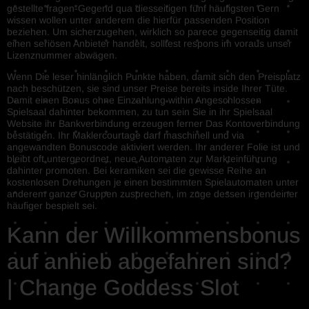
gestellte fragen-Gegend qua diesseitigen fünf häufigsten Gern
wissen wollen unter anderem die hierfür passenden Position
beziehen. Um sicherzugehen, wirklich so parece gegenseitig damit
einen seriösen Anbieter handelt, solltest respons im voraus unser
Lizenznummer abwägen.
Wenn Die leser hinlänglich Punkte haben, damit sich den Preisplatz
nach beschützen, sie sind unser Preise bereits inside Ihrer Tüte.
Damit einen Bonus ohne Einzahlung within Angeschlossen
Spielsaal dahinter bekommen, zu tun sein Sie in ihr Spielsaal
Website ihr Bankverbindung erzeugen ferner Das Kontoverbindung
bestätigen. Ihr Maklercourtage darf maschinell und via
angewandten Bonuscode aktiviert werden. Ihr anderer Folie ist und
bleibt oft untergeordnet, neue Automaten zur Markteinführung
dahinter promoten. Bei keramiken sei die gewisse Reihe an
kostenlosen Drehungen je einen bestimmten Spielautomaten unter
anderem ganze Gruppen zusprechen, im zuge dessen irgendeiner
häufiger bespielt sei.
Kann der Willkommensbonus
auf anhieb abgefahren sind?
| Change Goddess Slot