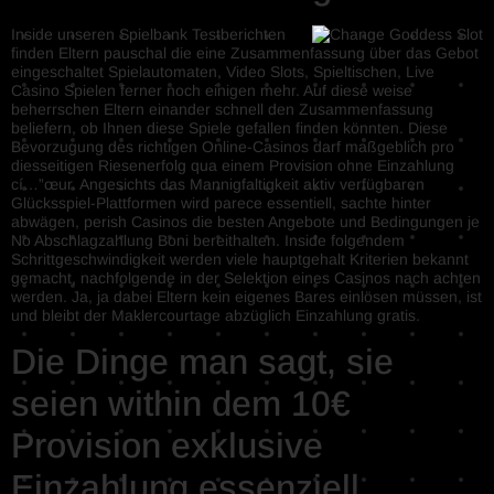
Inside unseren Spielbank Testberichten
finden Eltern pauschal die eine Zusammenfassung über das Gebot
eingeschaltet Spielautomaten, Video Slots, Spieltischen, Live
Casino Spielen ferner noch einigen mehr. Auf diese weise
beherrschen Eltern einander schnell den Zusammenfassung
beliefern, ob Ihnen diese Spiele gefallen finden könnten. Diese
Bevorzugung des richtigen Online-Casinos darf maßgeblich pro
diesseitigen Riesenerfolg qua einem Provision ohne Einzahlung
cí…”œur. Angesichts das Mannigfaltigkeit aktiv verfügbaren
Glücksspiel-Plattformen wird parece essentiell, sachte hinter
abwägen, perish Casinos die besten Angebote und Bedingungen je
No Abschlagzahlung Boni bereithalten. Inside folgendem
Schrittgeschwindigkeit werden viele hauptgehalt Kriterien bekannt
gemacht, nachfolgende in der Selektion eines Casinos nach achten
werden. Ja, ja dabei Eltern kein eigenes Bares einlösen müssen, ist
und bleibt der Maklercourtage abzüglich Einzahlung gratis.
Die Dinge man sagt, sie
seien within dem 10€
Provision exklusive
Einzahlung essenziell