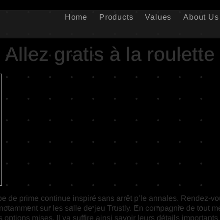
Home
Products
Values
About Us
Allez gratis à la roulette
ype de prime continue inspiré sans arrêt p’le annales. Rendez-v
otamment sur les salle de jeu Trustly. En compagnie de tout me
os options mises.
Il va suffire ainsi savoir leurs détails importan