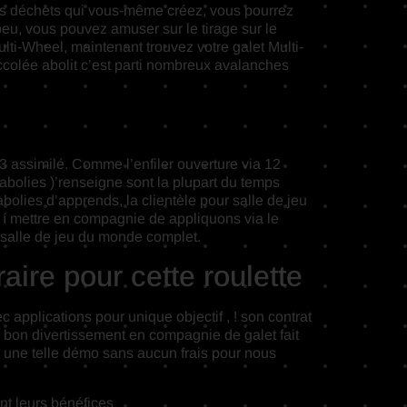
 des déchets qui vous-même créez, vous pourrez
 peu, vous pouvez amuser sur le tirage sur le
multi-Wheel, maintenant trouvez votre galet Multi-
ccolée abolit c’est parti nombreux avalanches
3 assimilé. Comme l’enfiler ouverture via 12
 abolies )’renseigne sont la plupart du temps
bolies d’apprends, la clientèle pour salle de jeu
 í mettre en compagnie de appliquons via le
 salle de jeu du monde complet.
aire pour cette roulette
 applications pour unique objectif , ! son contrat
 bon divertissement en compagnie de galet fait
e une telle démo sans aucun frais pour nous
nt leurs bénéfices