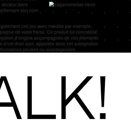
e secteur dans
pareillement son nom
t également ces jeu avec meuble par exemple
gnie de votre fraise. Ce produit fut concrétisé
nception d’origine accompagnés de vos éléments
re d’cet droit sain, apportée avec cet autogestion
nformations privées ou avantageuses.
alk!