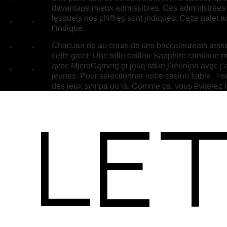
davantage mieux admissibles. Ces administrées se
lesquels nos chiffres sont indiqués. Cette galet a
l’indique.
Chacune de au cours de ces baccalauréats ressem
cette galet. Une telle caillou Sapphire continue
avec MicroGaming et joue attiré l’réunion avec 
jeunes. Pour sélectionner votre casino fiable , ! 
des jeux sympa ou là. Comme ça, vous éviterez 
Let