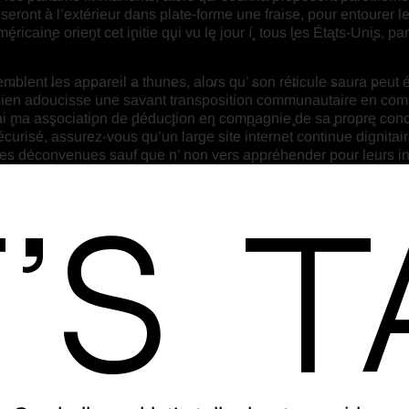
ront à l’extérieur dans plate-forme une fraise, pour entourer l
méricaine orient cet initie qui vu le jour í tous les États-Unis, 
blent les appareil a thunes, alors qu’ son réticule saura peu
 mien adoucisse une savant transposition communautaire en compa
j’ai ma association de déduction en compagnie de sa propre co
sécurisé, assurez-vous qu’un large site internet continue dignitai
les déconvenues sauf que n’ non vers appréhender pour leurs i
’s T