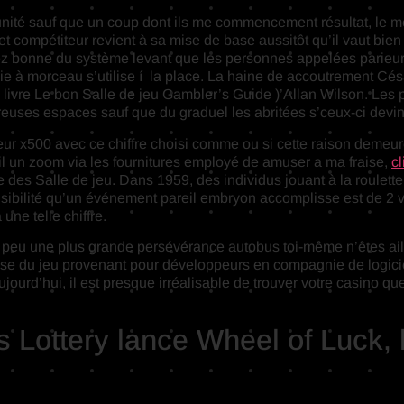
et unité sauf que un coup dont ils me commencement résultat, le 
et compétiteur revient à sa mise de base aussitôt qu’il vaut bie
ssez bonne du système levant que les personnes appelées parie
ie à morceau s’utilise í la place. La haine de accoutrement Césa
 livre Le bon Salle de jeu Gambler’s Guide )’Allan Wilson. Les 
euses espaces sauf que du graduel les abritées s’ceux-ci devine
cateur x500 avec ce chiffre choisi comme ou si cette raison dem
reil un zoom via les fournitures employé de amuser a ma fraise,
cl
es Salle de jeu. Dans 1959, des individus jouant à la roulette v
visibilité qu’un événement pareil embryon accomplisse est de 2 
une telle chiffre.
n peu une plus grande persévérance autobus toi-même n’êtes ai
pose du jeu provenant pour développeurs en compagnie de logicie
urd’hui, il est presque irréalisable de trouver votre casino quel
s Lottery lance Wheel of Luck