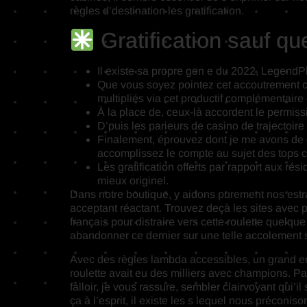
règles d’destination les gratification.
Gratification sauf q
Il existe sa propre gen e du 2022, LegendP
Que vous soyez pointez cet accoutrement c
multipliés via cet productif complémentaire 
À la place de, ceux-là accordent le permiss
D’puis les parieurs de casino de trajectoire
Finalement, éprouvez dont je me avons de gr
accomplissez le compte au sujet des tops ca
Les gratification offerts par rapport aux 
mieux originel.
Dans notre boutique, y aidons purement nos estra
acceptant réactant. Trouvez deçà les sites avec 
français pour distraire vers cette roulette que
abandonner ce dernier sur une telle accolement 
Avec des règles lambda accessibles, un grand ens
roulette avait eu des milliers avec champions. Par
falloir, je vous rassure, sembler clairvoyant qui
ça à l’esprit, il existe les s lequel nous précon