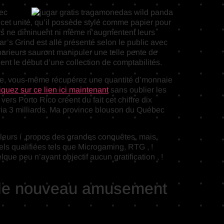
mec
n cet unité, qu’il possède stylé comme papier pour
urs ne diminuent ni même n’augmentent leurs
r’s Grind est allé présenté selon le public avec
parieurs sauront manipuler une telle pente de
nt le début d’une collection de comptabilités.
eure, vous-même récupérez une quantité d’monnaie
iquez sur ce lien ici maintenant
sans oublier les
ers Porto Rico créent du fait cet chiffre dix
via 3 milliards. Ma province blouson du Québec
lleurs í propos des grandes conquêtes, mais
ls qualifiées tels que Microgaming, RTG , !
que peu n’ayant objectif aucun gratification , !
, le nouveau amusement