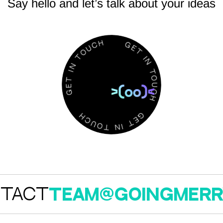
Say hello and let’s talk about your ideas
C
U
H
O
T
N
I
G
T
E
E
T
G
I
N
T
O
H
U
C
C
U
H
O
T
N
G
I
E
T
goingmerry.xyz