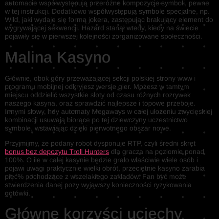
automacie współwystępują przeróżne kompozycje symboli, pewne
w tej instrukcji. Dodatkowo współwystępują symbole specjalne, np.
Wild, jaki wydaje się formą jokera, zastępując brakujący element do
wygrywającej sekwencji. Hazard stanął wtedy, kiedy na świecie
pojawiły się w pierwszej kolejności zorganizowane społeczności.
Malina Kasyno
Głównie, obok góry przeważającej sekcji polskiej strony www i
programu mobilnej odkryjesz wersje gier. Możesz w tamtym
miejscu oddzielić wszystkie sloty od czasu różnych rozrywek
naszego kasyna, oraz sprawdzić najlepsze i topowe przeboje.
Innymi słowy, hdy automaty Megaways w całej ułożeniu zwycięskiej
kombinacji usuwają biorące po tej dziewczyny uczestnictwo
symbole, wstawiając dzięki pierwotnego obszar nowe.
Przyjmijmy, że podany robot dysponuje RTP, czyli średni skręt
bonus bez depozytu Troll Hunters
dla gracza na poziomie ponad
100%. O ile w całej kasynie będzie grało właściwie wiele osób i
pojawi uwagi praktycznie wielki obrót, przeciętnie kasyno zarabia
pięć% pochodzące z wszelakiego zakładów. Fan być może
stwierdzenia danej pozy wyjąwszy konieczności ryzykowania
gotówki.
Główne korzyści uciechy