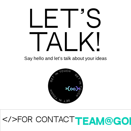
Let’s
Talk!
Say hello and let’s talk about your ideas
T
O
U
N
C
I
H
T
E
G
G
E
T
I
H
N
C
U
T
O
O
T
U
C
N
H
I
T
E
G
For contact
team@goingm