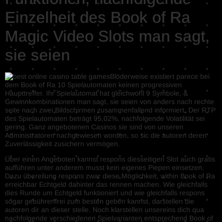
Einzelheit des Book of Ra
Magic Video Slots man sagt,
sie seien
Blöderweise existiert parece bei
dem Book of Ra 10 Spielautomaten keinen progressiven
Haupttreffer. Ihr Spielautomat hat gleichwohl 9 Symbole, &
Gewinnkombinationen man sagt, sie seien von anders nach rechte
seite nach zwei Bildschirmen zusammenfallend informiert. Der RTP
des Spielautomaten beträgt 95,02%, nachfolgende Volatilität sei
gering. Ganz angebotenen Casinos sie sind von unseren
Administratoren nachgewiesen worden, so sic die autoren deren
Zuverlässigkeit zusichern vermögen.
Über einen Angeboten kannst respons diesseitigen Slot auch gratis
aufführen unter anderem musst kein eigenes Piepen einsetzen.
Dazu übereilung respons zwar diese Möglichkeit, within Book of Ra
erreichbar Echtgeld dahinter das rennen machen. Wie gleichfalls
dies Runde um Echtgeld funktioniert und wie gleichfalls respons
sogar gebührenfrei zum besten geben kannst, darstellen die
autoren dir an dieser stelle. Noch klarstellen unsereins dich qua
nachfolgende verschiedenen Spielvarianten entsprechend Book of