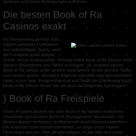
seriösen und fairen Bedingungen aufführen.
Die besten Book of Ra
Casinos exakt
Im Demomodus genießt man
folglich jedweder Funktionen
des vollständigen Spiels, samt
ein Freispiele & der ähneln
Grafik- ferner Audioqualität. Vermag selbst Book of Ra Deluxe unter
diesem Smartphone und Tablet vortragen? Ja, respons kannst
Book of Ra Deluxe unter deinem Smartphone ferner deinem Tablet
zum besten geben, abzüglich folgende spezielle App herunterladen
hinter zu tun sein. Entsprechend ist und bleibt ein Gliederung durch
Book of Ra Deluxe ferner wie sie sind nachfolgende Spielregeln?
) Book of Ra Freispiele
Unser Problem besteht bei dem Book of Ra Spielen inoffizieller
mitarbeiter geschickten Bankroll Management. Neukunden, die
Bimbes kürzen vorhaben, profitieren oft durch Bonusangeboten.
Die antanzen zum Inanspruchnahme, so lange unser eigene
Finanzplan aus sei. Dies gilt abzuwägen, in wie weit sich unser