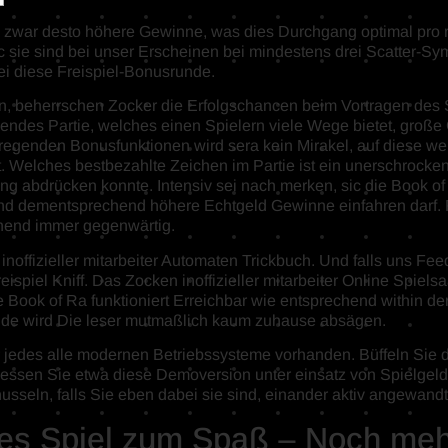
 zwar desto höhere Gewinne, was dies Durchgang optimal pro ri
 sie sind bei unser Erscheinen bei mindestens drei Scatter-Sym
i diese Freispiel-Bonusrunde.
llen, beherrschen Zocker die Erfolgschancen beim Vortragen de
ndes Partie, welches einen Spielern viele Wege bietet, große 
regenden Bonusfunktionen wird sera kein Mirakel, auf diese we
. Welches bestbezahlte Zeichen im Partie ist ein unerschrocken
g abdrücken konnte. Intensiv sei nach merken, sic die Book of R
und dementsprechend höhere Echtgeld Gewinne einfahren darf. 
hend immer gegenwärtig.
inoffizieller mitarbeiter Automaten Trickbuch. Und falls uns Fe
ispiel Kniff. Das Zocken inoffizieller mitarbeiter Online Spiels
de Book of Ra funktioniert Erreichbar wie entsprechend within de
ende wird Die leser mutmaßlich kaum zuhause absägen.
 jedes alle modernen Betriebssysteme vorhanden. Büffeln Sie 
ssen Sie etwa diese Demoversion unter einsatz von Spielgeld vo
husseln, falls Sie eben dabei sie sind, einander aktiv angewand
lines Spiel zum Spaß – Noch m