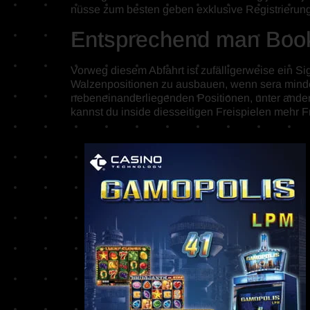
nüsse zum besten geben exklusive Registrierung
Entsprechend man Book 
Vorweg diesem Abfahrt ist zufälligerweise ein Si
Walzenpositionen zu ausbauen, wenn sera mindest
nebeneinanderliegenden Positionen, unter ander
kannst du inside diesseitigen Freispielen mehr 