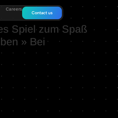
Careers
Contact us
nes Spiel zum Spaß
ben » Bei