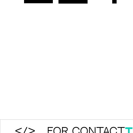
 contact
team@goingm