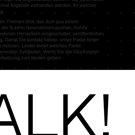
imal folgende vorhanden werden. Ihr welcher
g.
hen Themen-Slot, das dich qua einem
 der & zehn Gewinnlinien pushen. Auf ihr
edenen Herstellern eingeschaltet, veröffentlichen
 Damit Sie kontakt haben, unser Partie hinter
u müssen. Leider bietet welches Partie
ierenden Symbolen. Wenn Sie die Glücksspiel-
ortsetzung zum besten geben.
alk!