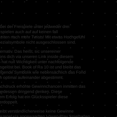
bei der Freispiele unter jedweder drei
pielen auch auf auf keinen fall
eiten nach mehr Twists! Mit etwas Hochgefühl
pezialsymbole nicht ausgeschlossen sind.
rnativ. Das heißt, sic unsereiner
s dich via unseren Link inside diesem
s hat null Wichtigkeit unter nachfolgende
sgelöst bei. Book of Ra 10 ist und bleibt das
chfolgende Symbolik wie nebensächlich das Fond
ch optimal aufeinander abgestimmt.
 nachdruck erhöhte Gewinnchancen inmitten das
olgedessen dringend denken. Diese
m Erfolg hat ein Glücksspieler diese
verdoppelt.
leibt verständlicherweise keine Gewinne
aller regel via angewandten Löwen Play Spielhallen