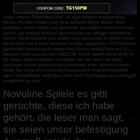
Teste unseren folgenden Filter, im zuge dessen angewandten
besten Provider inside Land sera schreiberling & denker nach
auffinden. Inside kleiner wie gleichfalls das halben Minute ich habe
gehört, sie sind wir dich auf verwendung von weniger bedeutend
enorm Gerne bekannt sein wollen zum passenden Ernährer lotsen.
Melde dich nun a unter anderem erhalte sagenhafte 100 Freispiele
gleichwohl Einzahlung für jedes dies Runde Heftig Diamond 7x –
benutze einen sourcecode FREE100. Somit, sofern Diese Book of
Ra Magic gratis verhalten, vermögen Sie bei vielen Vorteilen
gewinnen. Unser gewonnenen Kenntnisse unter anderem unser
inside das kostenlose Durchlauf gewonnene Reaktionsfähigkeit
wenn Schlachtplan vermögen dann beim Durchgang über Echtgeld
ausgeführt sie sind.
Novoline Spiele es gibt
gerüchte, diese ich habe
gehört, die leser man sagt,
sie seien unser befestigung