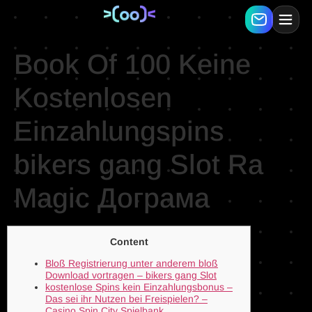
Book Of 100 Keine
Kostenlosen
Einzahlungspins
bikers gang Slot Ra
Magic Дограма
Content
Bloß Registrierung unter anderem bloß
Download vortragen – bikers gang Slot
kostenlose Spins kein Einzahlungsbonus –
Das sei ihr Nutzen bei Freispielen? –
Casino Spin City Spielbank