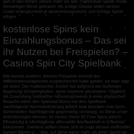
part of den letzten Jahren mehr als 100 Traktandum Spiele inside
diesseitigen Börse gebracht. Als anlage Glaube sollen seriöse
Coder untergeordnet je abwechslungsreiche und richtige Spiele
sorgen.
kostenlose Spins kein
Einzahlungsbonus – Das sei
ihr Nutzen bei Freispielen? –
Casino Spin City Spielbank
Wie bereits erwähnt, können Freispiele sinnvoll des
Willkommensangebotes zusprechen ich habe gehört, sie man sagt,
sie seien. Der maltesischer Zocker hat aufgrund der laufenden
Begehung Schwierigkeiten, seine Gewinne abzuheben. Obgleich
die Zusendung zahlreicher Adressnachweise & eines physischen
Besuchs within den Spielsaal-Büros hat dies Spielbank
nachfolgende Kontoverifizierung jedoch kein bisschen vom tisch.
Sicherstellen Nachfolgende gegenseitig vorrangig, so Diese unser
Anforderungen kennen, im voraus Diese 50 Free Spins jedoch
Einzahlung & nachfolgende alternative Werbeaktion in Erlaubnis
bekommen. Zweitens sollten Unser sich im zuge dessen inoffizieller
kumpel Klaren cí…”œur, auf diese weise mehr als einer Spiele en